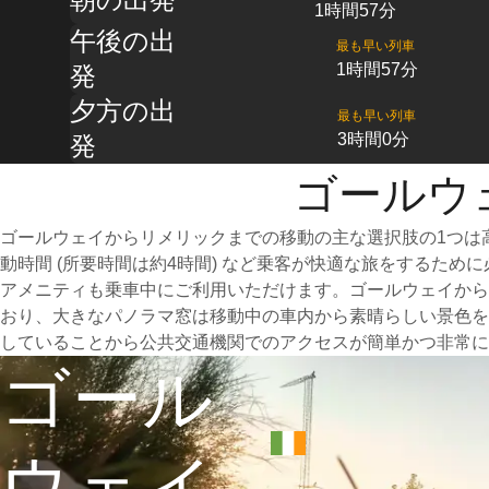
1時間57分
午後の出
最も早い列車
1時間57分
発
夕方の出
最も早い列車
3時間0分
発
ゴールウ
ゴールウェイからリメリックまでの移動の主な選択肢の1つは
動時間 (所要時間は約4時間) など乗客が快適な旅をするた
アメニティも乗車中にご利用いただけます。ゴールウェイから
おり、大きなパノラマ窓は移動中の車内から素晴らしい景色を
していることから公共交通機関でのアクセスが簡単かつ非常に
ゴール
ウェイ