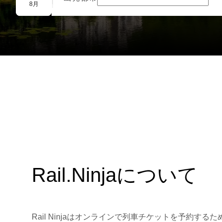
団体予約
8月
Rail.Ninjaについて
Rail Ninjaはオンラインで列車チケットを予