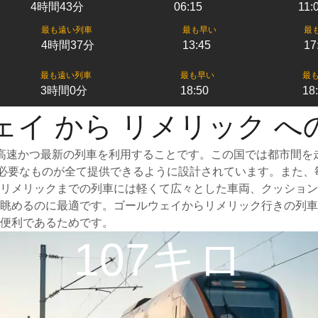
4時間43分
06:15
11:
最も遠い列車
最も早い
最
4時間37分
13:45
17
最も遠い列車
最も早い
最
3時間0分
18:50
18
ェイ から リメリック へ
高速かつ最新の列車を利用することです。この国では都市間を
めに必要なものが全て提供できるように設計されています。また
リメリックまでの列車には軽くて広々とした車両、クッション
眺めるのに最適です。ゴールウェイからリメリック行きの列車
便利であるためです。
107キロ