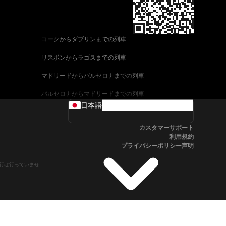
コークからダブリンまでの列車
リスボンからラゴスまでの列車
マドリードからバルセロナまでの列車
バルセロナからマドリードまでの列車
日本語
ヴェネツィアからローマまでの列車
カスタマーサポート
ウィーンからザルツブルクまでの列車
利用規約
プライバシーポリシー声明
車
アリカンテからマドリードまでの列車
や運行は行っていませ
フィレンツェからヴェネツィアまでの列車
ローマからフィレンツェまでの列車
ブダペストからウィーンまでの列車
ストックホルムからオスロまでの列車