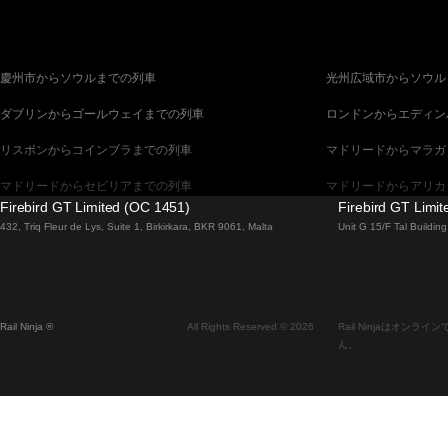
慶州市からソウルまでの列車
光州広域市からソウル
ダブリンからゴールウェイまでの列車
ロンドンからエディン
リスボンからコインブラまでの列車
マドリードからマラガ
マドリードからセビリアまでの列車
マドリードからアリカ
Firebird GT Limited (OC 1451)
Firebird GT Limi
バルセロナからセビリアまでの列車
バルセロナからマラガ
432, Triq Fleur de Lys, Suite 1, Birkirkara, BKR 9061, Malta
Unit G 15/F Tal Buildi
釜山からソウルまでの列車
ブラチスラヴァからブ
ウィーンからプラハまでの列車
ソウルから釜山までの
Rail Ninja ®
All Rights Reserved © 2026
Rail Ninjaはオ
エディンバラからロンドンまでの列車
ザルツブルクからウィ
ん。
フィレンツェからローマまでの列車
ダブリンからベルファ
ローマからヴェネツィアまでの列車
マラガからセビリアま
セビリアからマドリードまでの列車
セビリアからバルセロ