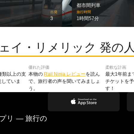
都市間列車
出発
旅行時間
3
1時間57分
ェイ・リメリック 発の
優れた評価
柔軟な計画
種類以上の支
本物の
Rail Ninja レビュー
を読ん
最大1年前ま
意していま
で、旅行者の声を聞いてみましょ
チケットを
う。
す！
リ — 旅行の