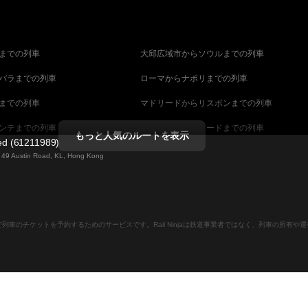
までの列車
大邱広域市からソウルまでの列車
バラまでの列車
ローマからナポリまでの列車
までの列車
マドリードからリスボンまでの列車
ンテまでの列車
マラガからマドリードまでの列車
もっと人気のルートを表示
ted (61211989)
までの列車
ヴェネツィアからフィレンツェまでの列車
ng 49 Austin Road, KL, Hong Kong
ダペストまでの列車
ウィーンからブダペストまでの列車
列車
ストックホルムからコペンハーゲンまでの列
ンラインで列車のチケットを予約するためのサービスです。Rail Ninjaは鉄道事業者ではなく、列車の所有
ーンまでの列車
キャンベラからシドニーまでの列車
ストまでの列車
マラガからバルセロナまでの列車
での列車
ベルファストからダブリンまでの列車
ナまでの列車
セビリアからマラガまでの列車