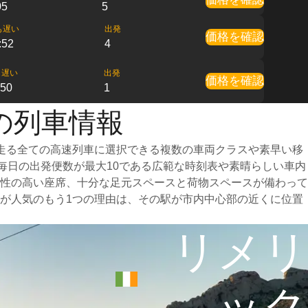
05
5
も遅い
出発
価格を確認
:52
4
も遅い
出発
価格を確認
:50
1
の列車情報
走る全ての高速列車に選択できる複数の車両クラスや素早い移
、毎日の出発便数が最大10である広範な時刻表や素晴らしい車内
性の高い座席、十分な足元スペースと荷物スペースが備わって
が人気のもう1つの理由は、その駅が市内中心部の近くに位置
リメリ
ック