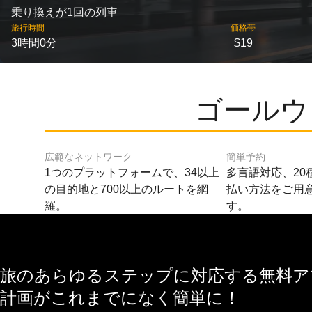
乗り換えが1回の列車
旅行時間
価格帯
3時間0分
$19
ゴールウ
広範なネットワーク
簡単予約
1つのプラットフォームで、34以上
多言語対応、20
の目的地と700以上のルートを網
払い方法をご用
羅。
す。
旅のあらゆるステップに対応する無料アプ
計画がこれまでになく簡単に！