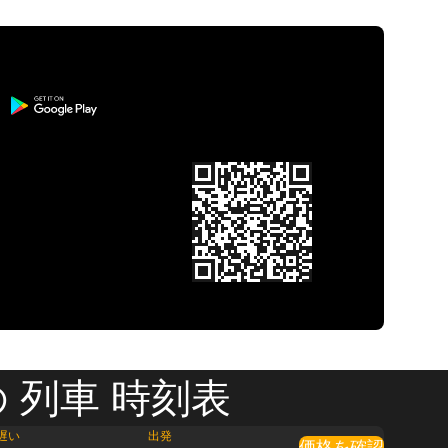
 列車 時刻表
遅い
出発
価格を確認