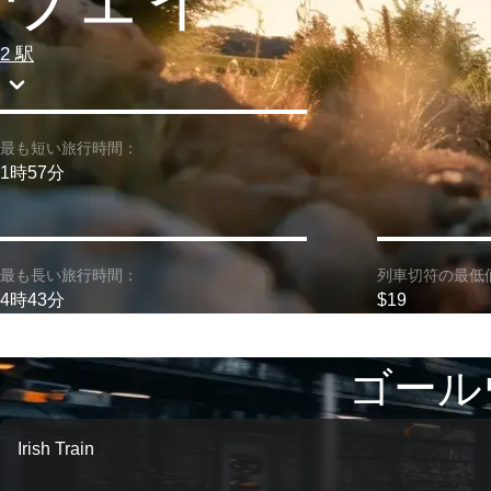
2 駅
最も短い旅行時間：
1時57分
最も長い旅行時間：
列車切符の最低
4時43分
$19
ゴール
Irish Train