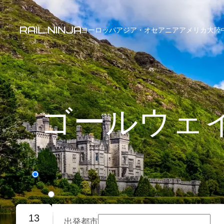
ヨーロッパ
アジア・オセアニア
アメリカ大陸
ゴールウェ
片道
往復旅行
13
出発都市