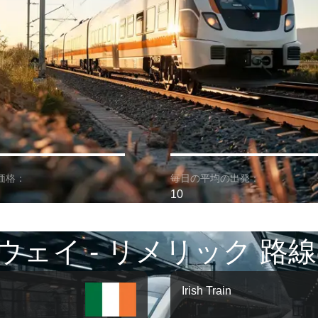
価格：
毎日の平均の出発：
10
ウェイ - リメリック 路線
Irish Train