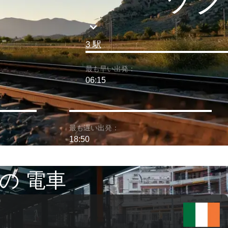
3 駅
最も早い出発：
06:15
最も遅い出発：
18:50
の 電車