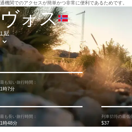
通機関でのアクセスが簡単かつ非常に便利であるためです。
ヴォス
1 駅
最も短い旅行時間：
1時7分
最も長い旅行時間：
列車切符の最低
1時48分
$37