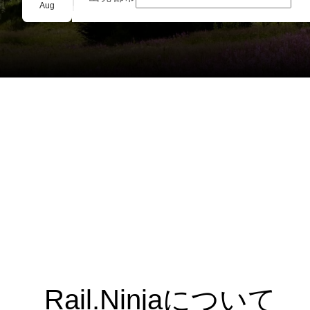
団体予約
Aug
Rail.Ninjaについて