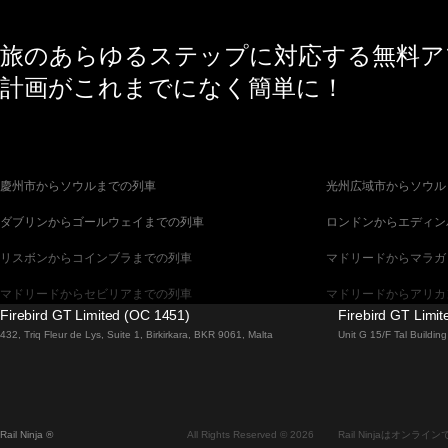
旅のあらゆるステップに対応する無料アプ
計画がこれまでになく簡単に！
慶州市からソウルまでの列車
光州広域市からソウル
ダブリンからゴールウェイまでの列車
ロンドンからエディン
リスボンからコインブラまでの列車
マドリードからマラガ
マドリードからセビリアまでの列車
マドリードからアリカ
Firebird GT Limited (OC 1451)
Firebird GT Limi
バルセロナからセビリアまでの列車
バルセロナからマラガ
432, Triq Fleur de Lys, Suite 1, Birkirkara, BKR 9061, Malta
Unit G 15/F Tal Buildi
釜山からソウルまでの列車
ブラチスラヴァからブ
ウィーンからプラハまでの列車
ソウルから釜山までの
Rail Ninja ®
All Rights Reserved © 2026
Rail Ninjaはオ
エディンバラからロンドンまでの列車
ザルツブルクからウィ