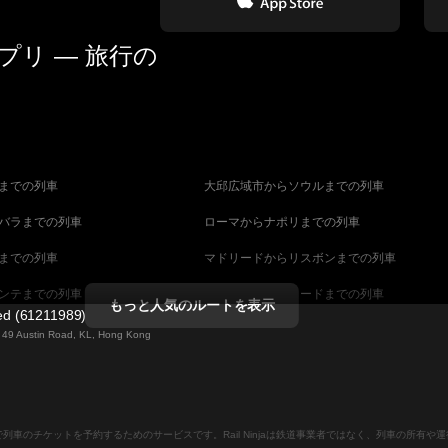
リ — 旅行の
までの列車
大邱広域市からソウルまでの列車
バラまでの列車
ローマからナポリまでの列車
までの列車
マドリードからリスボンまでの列車
ンテまでの列車
マラガからマドリードまでの列車
もっと人気のルートを表示
ted (61211989)
までの列車
ヴェネツィアからフィレンツェまでの列車
ng 49 Austin Road, KL, Hong Kong
ダペストまでの列車
ウィーンからブダペストまでの列車
列車
ストックホルムからコペンハーゲンまでの列
ンラインで列車のチケットを予約するためのサービスです。Rail Ninjaは鉄道事業者ではなく、列車の所有
ーンまでの列車
キャンベラからシドニーまでの列車