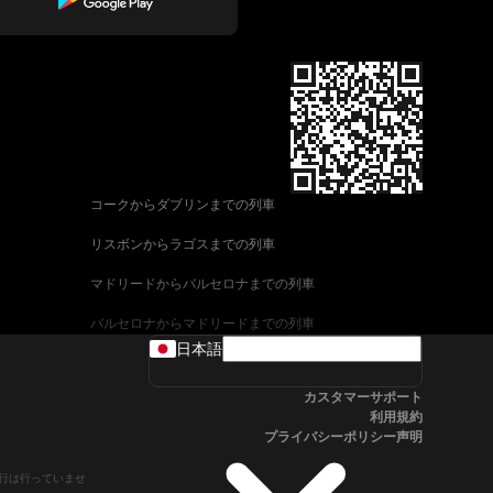
コークからダブリンまでの列車
リスボンからラゴスまでの列車
マドリードからバルセロナまでの列車
バルセロナからマドリードまでの列車
日本語
ヴェネツィアからローマまでの列車
カスタマーサポート
ウィーンからザルツブルクまでの列車
利用規約
プライバシーポリシー声明
車
アリカンテからマドリードまでの列車
や運行は行っていませ
フィレンツェからヴェネツィアまでの列車