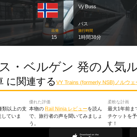
Vy Buss
バス
出発
旅行時間
15
1時間38分
ス・ベルゲン 発の人気
 に関連する
VY Trains (formerly NSB)
ノルウェ
優れた評価
柔軟な計画
種類以上の支
本物の
Rail Ninja レビュー
を読ん
最大1年前ま
意していま
で、旅行者の声を聞いてみましょ
チケットを
う。
す！