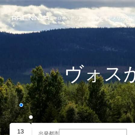
ヨーロッパ
アジア・オセアニア
アメリカ大陸
ヴォス
片道
往復旅行
13
出発都市