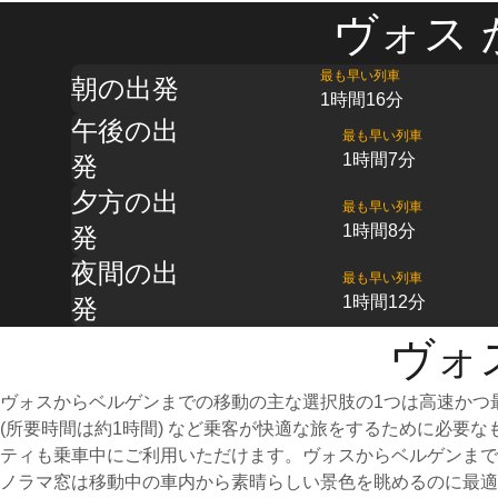
ヴォス 
最も早い列車
朝の出発
1時間16分
午後の出
最も早い列車
1時間7分
発
夕方の出
最も早い列車
1時間8分
発
夜間の出
最も早い列車
1時間12分
発
ヴォ
ヴォスからベルゲンまでの移動の主な選択肢の1つは高速かつ
(所要時間は約1時間) など乗客が快適な旅をするために必要
ティも乗車中にご利用いただけます。ヴォスからベルゲンまで
ノラマ窓は移動中の車内から素晴らしい景色を眺めるのに最適