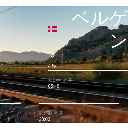
ベルゲ
ン
4 駅
最も早い出発：
05:48
最も遅い出発：
23:03