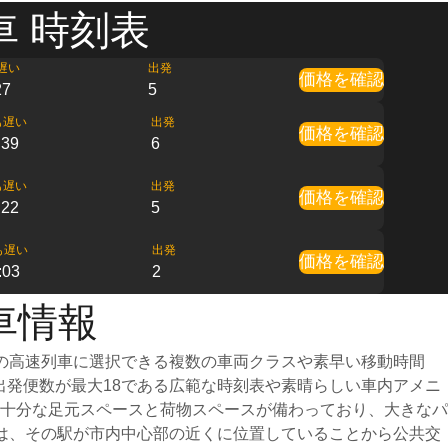
車 時刻表
遅い
出発
価格を確認
27
5
も遅い
出発
価格を確認
:39
6
も遅い
出発
価格を確認
:22
5
も遅い
出発
価格を確認
:03
2
車情報
の高速列車に選択できる複数の車両クラスや素早い移動時間
出発便数が最大18である広範な時刻表や素晴らしい車内アメニ
十分な足元スペースと荷物スペースが備わっており、大きなパ
は、その駅が市内中心部の近くに位置していることから公共交