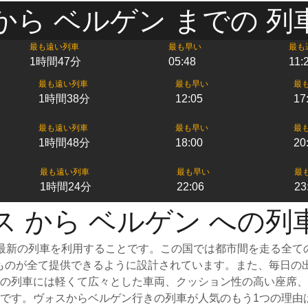
から ベルゲン までの 列
最も遠い列車
最も早い
最も
1時間47分
05:48
11:
最も遠い列車
最も早い
最
1時間38分
12:05
17
最も遠い列車
最も早い
最
1時間48分
18:00
20
最も遠い列車
最も早い
最
1時間24分
22:06
23
ス から ベルゲン への列
最新の列車を利用することです。この国では都市間を走る全て
なものが全て提供できるように設計されています。また、毎日の
の列車には軽くて広々とした車両、クッション性の高い座席、
です。ヴォスからベルゲン行きの列車が人気のもう1つの理由