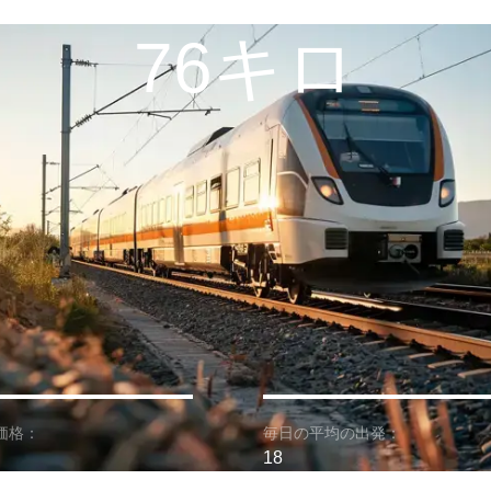
76キロ
価格：
毎日の平均の出発：
18