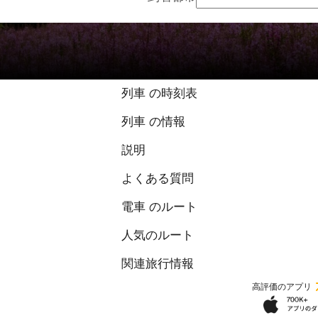
9.1 / 10 点、50 
列車 の時刻表
列車 の情報
説明
よくある質問
電車 のルート
人気のルート
関連旅行情報
高評価のアプリ