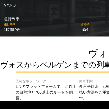
VY.NO
急行列車
旅行時間
価格帯
1時間7分
$54
ヴォ
ヴォスからベルゲンまでの列車
広範なネットワーク
簡単予約
1つのプラットフォームで、34以上
多言語対応、20
の目的地と700以上のルートを網
払い方法をご用
羅。
す。