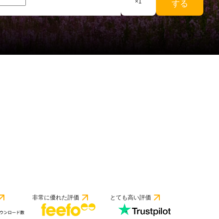
×
1
する
件のレビューに基づく
非常に優れた評価
とても高い評価