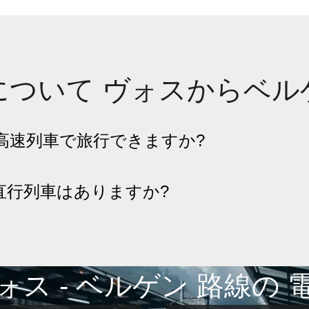
について ヴォスからベル
高速列車で旅行できますか?
の直行列車はありますか?
ォス - ベルゲン 路線の 