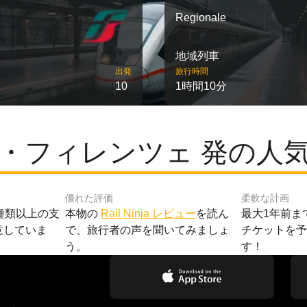
Regionale
地域列車
出発
旅行時間
10
1時間10分
・フィレンツェ 発の人
優れた評価
柔軟な計画
種類以上の支
本物の
Rail Ninja レビュー
を読ん
最大1年前ま
意していま
で、旅行者の声を聞いてみましょ
チケットを
う。
す！