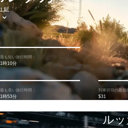
1 駅
最も短い旅行時間：
1時10分
最も長い旅行時間：
列車切符の最低
1時53分
$31
ルッ