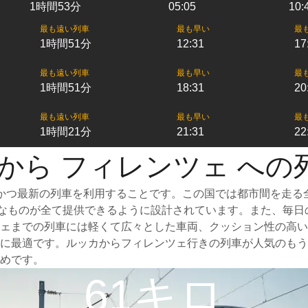
1時間53分
05:05
10:
最も遠い列車
最も早い
最
1時間51分
12:31
17
最も遠い列車
最も早い
最
1時間51分
18:31
20
最も遠い列車
最も早い
最
1時間21分
21:31
22
 から フィレンツェ への
かつ最新の列車を利用することです。この国では都市間を走る
必要なものが全て提供できるように設計されています。また、毎
ェまでの列車には軽くて広々とした車両、クッション性の高い
に最適です。ルッカからフィレンツェ行きの列車が人気のもう
めです。
61キロ