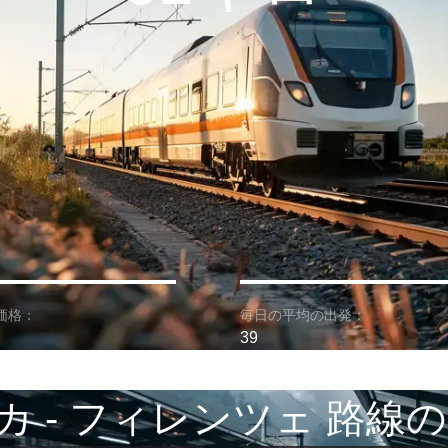
価格：
毎日の平均の出発：
39
カ - フィレンツェ 路線の