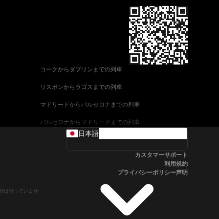
コークからダブリンまでの列車
リスボンからラゴスまでの列車
マドリードからバルセロナまでの列車
バルセロナからマドリードまでの列車
日本語
ヴェネツィアからローマまでの列車
カスタマーサポート
ウィーンからザルツブルクまでの列車
利用規約
プライバシーポリシー声明
車
アリカンテからマドリードまでの列車
や運行は行っていませ
フィレンツェからヴェネツィアまでの列車
ローマからフィレンツェまでの列車