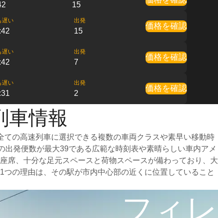
42
15
も遅い
出発
価格を確認
:42
15
も遅い
出発
価格を確認
:42
7
も遅い
出発
価格を確認
:31
2
列車情報
全ての高速列車に選択できる複数の車両クラスや素早い移動時
日の出発便数が最大39である広範な時刻表や素晴らしい車内アメ
座席、十分な足元スペースと荷物スペースが備わっており、大
1つの理由は、その駅が市内中心部の近くに位置していること
フィレ