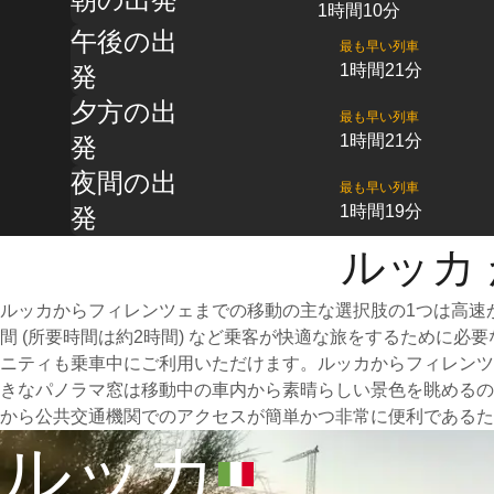
1時間10分
午後の出
最も早い列車
1時間21分
発
夕方の出
最も早い列車
1時間21分
発
夜間の出
最も早い列車
1時間19分
発
ルッカ
ルッカからフィレンツェまでの移動の主な選択肢の1つは高速
間 (所要時間は約2時間) など乗客が快適な旅をするために
ニティも乗車中にご利用いただけます。ルッカからフィレンツ
きなパノラマ窓は移動中の車内から素晴らしい景色を眺めるの
から公共交通機関でのアクセスが簡単かつ非常に便利であるた
ルッカ