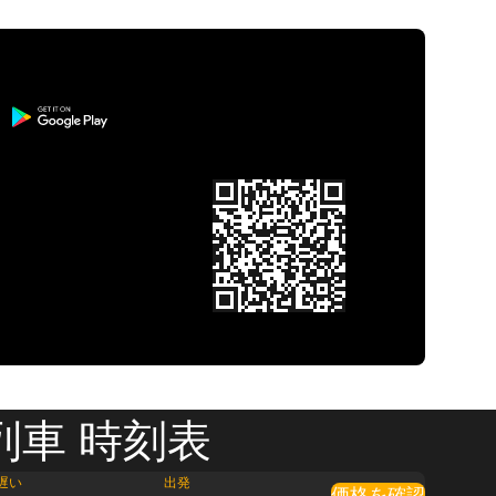
列車 時刻表
遅い
出発
価格を確認