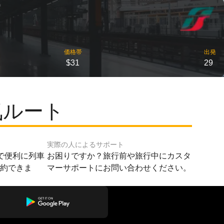
価格帯
出発
$31
29
気ルート
実際の人によるサポート
で便利に列車
お困りですか？旅行前や旅行中にカスタ
予約できま
マーサポートにお問い合わせください。