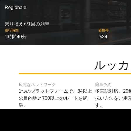
Regionale
乗り換えが1回の列車
旅行時間
価格帯
1時間40分
$34
ルッカ
広範なネットワーク
簡単予約
1つのプラットフォームで、34以上
多言語対応、20
の目的地と700以上のルートを網
払い方法をご用
羅。
す。