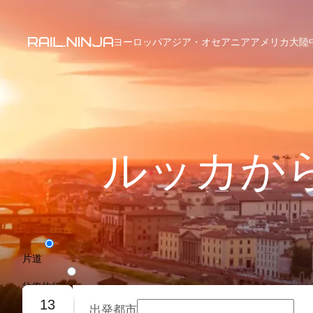
ヨーロッパ
アジア・オセアニア
アメリカ大陸
ルッカか
片道
往復旅行
13
出発都市