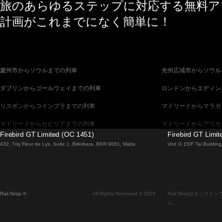
旅のあらゆるステップに対応する無料アプ
計画がこれまでになく簡単に！
慶州市からソウルまでの列車
光州広域市からソウル
ダブリンからゴールウェイまでの列車
ロンドンからエディン
リスボンからコインブラまでの列車
マドリードからマラガ
マドリードからセビリアまでの列車
マドリードからアリカ
Firebird GT Limited (OC 1451)
Firebird GT Limi
バルセロナからセビリアまでの列車
バルセロナからマラガ
432, Triq Fleur de Lys, Suite 1, Birkirkara, BKR 9061, Malta
Unit G 15/F Tal Buildi
釜山からソウルまでの列車
ブラチスラヴァからブ
ウィーンからプラハまでの列車
ソウルから釜山までの
Rail Ninja ®
All Rights Reserved © 2026
Rail Ninjaはオ
エディンバラからロンドンまでの列車
ザルツブルクからウィ
ん。
フィレンツェからローマまでの列車
ダブリンからベルファ