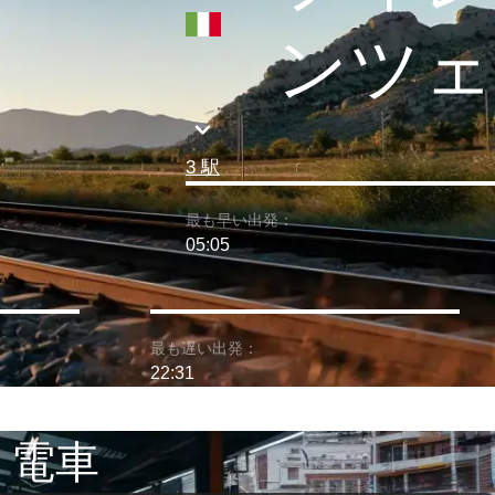
ンツェ
3 駅
最も早い出発：
05:05
最も遅い出発：
22:31
 電車