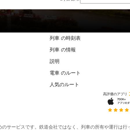
9 / 10 点（1件
列車 の時刻表
列車 の情報
説明
電車 のルート
人気のルート
高評価のアプリ
約するためのサービスです。鉄道会社ではなく、列車の所有や運行