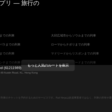
リ — 旅行の
までの列車
大邱広域市からソウルまでの列車
バラまでの列車
ローマからナポリまでの列車
までの列車
マドリードからリスボンまでの列車
ンテまでの列車
マラガからマドリードまでの列車
もっと人気のルートを表示
ted (61211989)
までの列車
ヴェネツィアからフィレンツェまでの列車
ng 49 Austin Road, KL, Hong Kong
ダペストまでの列車
ウィーンからブダペストまでの列車
列車
ストックホルムからコペンハーゲンまでの列
ンラインで列車のチケットを予約するためのサービスです。Rail Ninjaは鉄道事業者ではなく、列車の所有
ーンまでの列車
キャンベラからシドニーまでの列車
ストまでの列車
マラガからバルセロナまでの列車