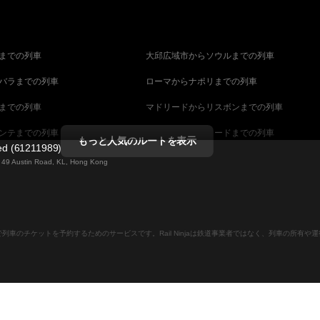
までの列車
大邱広域市からソウルまでの列車
バラまでの列車
ローマからナポリまでの列車
までの列車
マドリードからリスボンまでの列車
ンテまでの列車
マラガからマドリードまでの列車
もっと人気のルートを表示
ted (61211989)
までの列車
ヴェネツィアからフィレンツェまでの列車
ng 49 Austin Road, KL, Hong Kong
ダペストまでの列車
ウィーンからブダペストまでの列車
列車
ストックホルムからコペンハーゲンまでの列
ンラインで列車のチケットを予約するためのサービスです。Rail Ninjaは鉄道事業者ではなく、列車の所有
ーンまでの列車
キャンベラからシドニーまでの列車
ストまでの列車
マラガからバルセロナまでの列車
での列車
ベルファストからダブリンまでの列車
ナまでの列車
セビリアからマラガまでの列車