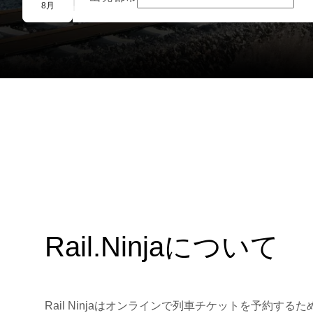
団体予約
8月
Rail.Ninjaについて
Rail Ninjaはオンラインで列車チケットを予