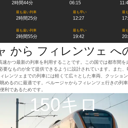
2時間44分
06:15
11:
最も遠い列車
最も早い
最
2時間25分
12:27
17
最も遠い列車
最も早い
最
2時間55分
19:42
20
ャ から フィレンツェ へ
高速かつ最新の列車を利用することです。この国では都市間を
めに必要なものが全て提供できるように設計されています。また
ィレンツェまでの列車には軽くて広々とした車両、クッション
眺めるのに最適です。ペルージャからフィレンツェ行きの列車
便利であるためです。
150キロ