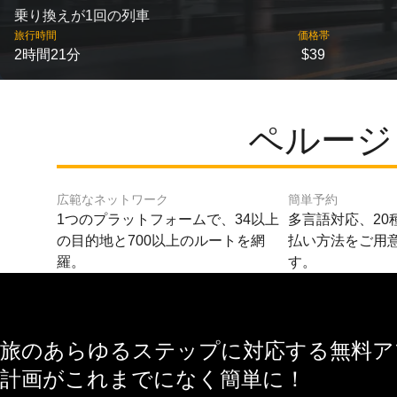
乗り換えが1回の列車
旅行時間
価格帯
2時間21分
$39
ペルージ
広範なネットワーク
簡単予約
1つのプラットフォームで、34以上
多言語対応、20
の目的地と700以上のルートを網
払い方法をご用
羅。
す。
旅のあらゆるステップに対応する無料アプ
計画がこれまでになく簡単に！