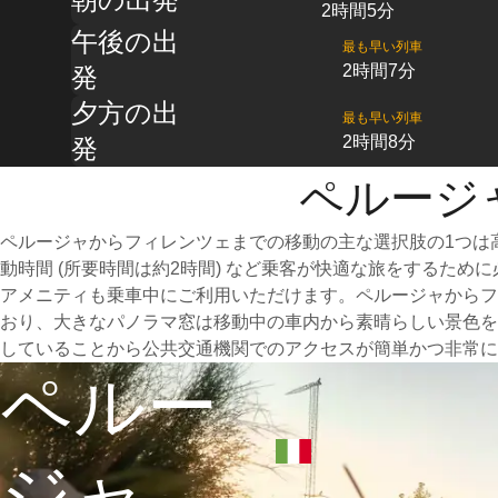
2時間5分
午後の出
最も早い列車
2時間7分
発
夕方の出
最も早い列車
2時間8分
発
ペルージ
ペルージャからフィレンツェまでの移動の主な選択肢の1つは
動時間 (所要時間は約2時間) など乗客が快適な旅をするた
アメニティも乗車中にご利用いただけます。ペルージャからフ
おり、大きなパノラマ窓は移動中の車内から素晴らしい景色を
していることから公共交通機関でのアクセスが簡単かつ非常に
ペルー
ジャ