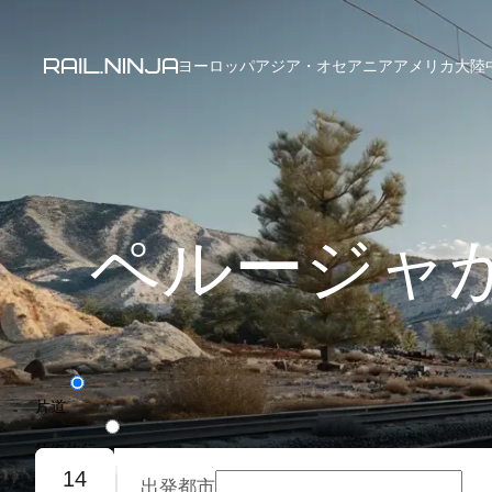
ヨーロッパ
アジア・オセアニア
アメリカ大陸
ペルージャ
片道
往復旅行
14
出発都市