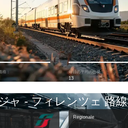
価格：
毎日の平均の出発：
13
ジャ - フィレンツェ 路線
Regionale