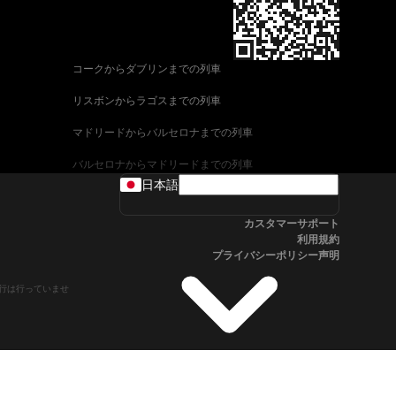
コークからダブリンまでの列車
リスボンからラゴスまでの列車
マドリードからバルセロナまでの列車
バルセロナからマドリードまでの列車
日本語
ヴェネツィアからローマまでの列車
カスタマーサポート
ウィーンからザルツブルクまでの列車
利用規約
プライバシーポリシー声明
車
アリカンテからマドリードまでの列車
や運行は行っていませ
フィレンツェからヴェネツィアまでの列車
ローマからフィレンツェまでの列車
ブダペストからウィーンまでの列車
ストックホルムからオスロまでの列車