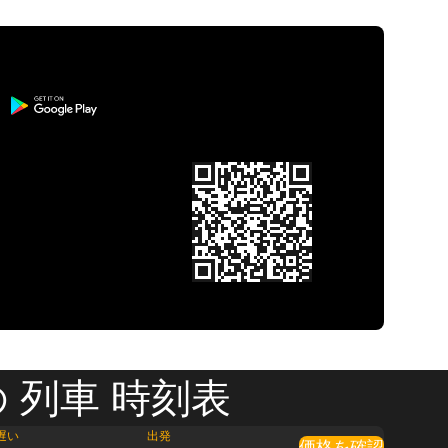
 列車 時刻表
遅い
出発
価格を確認