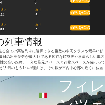
44
5
も遅い
出発
価格を確認
:44
6
も遅い
出発
価格を確認
:55
2
の列車情報
走る全ての高速列車に選択できる複数の車両クラスや素早い移
、毎日の出発便数が最大13である広範な時刻表や素晴らしい車内
性の高い座席、十分な足元スペースと荷物スペースが備わって
が人気のもう1つの理由は、その駅が市内中心部の近くに位置
フィレ
ンツェ