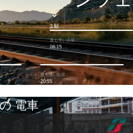
3 駅
最も早い出発：
06:15
最も遅い出発：
20:55
の 電車