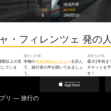
地域列車
出発
旅行時間
6
2時間5分
ャ・フィレンツェ 発の
優れた評価
柔軟な計画
種類以上の支
本物の
Rail Ninja レビュー
を読ん
最大1年前ま
意していま
で、旅行者の声を聞いてみましょ
チケットを
う。
す！
リ — 旅行の