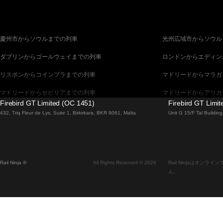
慶州市からソウルまでの列車
光州広域市からソウル
ダブリンからゴールウェイまでの列車
ロンドンからエディン
リスボンからコインブラまでの列車
マドリードからマラガ
マドリードからセビリアまでの列車
マドリードからアリカ
Firebird GT Limited (OC 1451)
Firebird GT Limi
バルセロナからセビリアまでの列車
バルセロナからマラガ
432, Triq Fleur de Lys, Suite 1, Birkirkara, BKR 9061, Malta
Unit G 15/F Tal Buildi
釜山からソウルまでの列車
ブラチスラヴァからブ
ウィーンからプラハまでの列車
ソウルから釜山までの
Rail Ninja ®
All Rights Reserved © 2026
Rail Ninjaはオ
エディンバラからロンドンまでの列車
ザルツブルクからウィ
ん。
フィレンツェからローマまでの列車
ダブリンからベルファ
ローマからヴェネツィアまでの列車
マラガからセビリアま
セビリアからマドリードまでの列車
セビリアからバルセロ