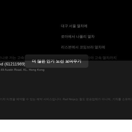
 대구 서울 열차에
 로마에서 나폴리 열차
 리스본에서 코임브라 열차에
나로 가는 고속 열차
 마드리드에서 세비야 고속 열차까지
더 많은 인기 노선 보여주기
ted (61211989)
 기차에
 바르셀로나 세비야 열차에
ng 49 Austin Road, KL, Hong Kong
는 고속 열차
 베를린에서 프라하 열차
 부산에서 서울 기차에
인으로 기차 티켓을 예약할 수 있는 예약 서비스입니다. Rail Ninja는 철도 운송업체가 아니며, 기차를 소
크 열차
 비엔나에서 프라하 고속 열차에
차
 스톡홀름 코펜하겐 기차에
속 열차에
 예테보리-스톡홀름 열차