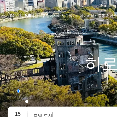
유럽
아시아 & 오세아니아
아메리카
중동 & 아
히로
편도
왕복
15
출발 도시