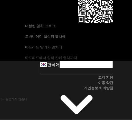
 더블린 열차 코르크
 로바니에미 헬싱키 열차에
 마드리드 말라가 열차에
 마드리드에서 알리 칸테 열차까지
한국어
 바르셀로나-말라가 열차
고객 지원
 부다페스트 프라하 기차에
이용 약관
개인정보 처리방침
 브라 티 슬라바에서 부다페스트 열차
유하거나 운영하지 않습니
 서울~울산열차
 알리 칸테에서 마드리드 열차
 오슬로 베르겐 고속 열차에