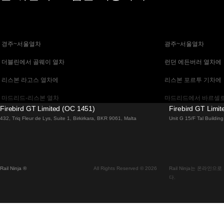
 경주~서울열차
 광주~서울열차
 더블린에서 골웨이 열차
 런던 에든버러 열차에
 리스본 라고스 열차에
 리스본 포르투 기차에
 마드리드-리스본 열차
 마드리드에서 바르셀로
Firebird GT Limited (OC 1451)
Firebird GT Limi
 말라가 마드리드 기차에
 바르셀로나 마드리드
432, Triq Fleur de Lys, Suite 1, Birkirkara, BKR 9061, Malta
Unit G 15/F Tal Buildi
 베니스 피렌체 기차에
 베니스에서 로마로 가
 부다페스트에서 브라 티 슬라바 열차
 부산~천안(아산)열차
Rail Ninja ®
All Rights Reserved © 2026
Rail Ninja는 온라
 비엔나 부다페스트 기차에
 비엔나에서 잘츠부르
다.
 서울에서 대구까지 열차
 서울에서 부산까지 기
 알부페이라 리스본 열차에
 에든버러에서 런던 고