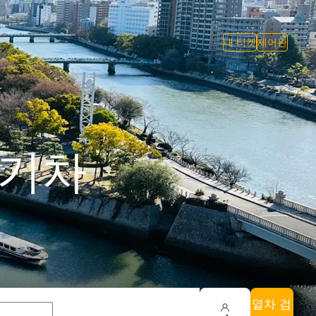
내 티켓
제어판
 기차
열차 검