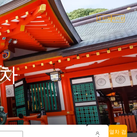
내 티켓
제어판
기차
열차 검