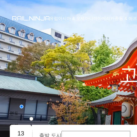
유럽
아시아 & 오세아니아
아메리카
중동 & 아
고
편도
왕복
13
출발 도시