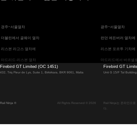
 경주~서울열차
 광주~서울열차
 더블린에서 골웨이 열차
 런던 에든버러 열차에
 리스본 라고스 열차에
 리스본 포르투 기차에
 마드리드-리스본 열차
 마드리드에서 바르셀로
Firebird GT Limited (OC 1451)
Firebird GT Limi
 말라가 마드리드 기차에
 바르셀로나 마드리드
432, Triq Fleur de Lys, Suite 1, Birkirkara, BKR 9061, Malta
Unit G 15/F Tal Buildi
 베니스 피렌체 기차에
 베니스에서 로마로 가
 부다페스트에서 브라 티 슬라바 열차
 부산~천안(아산)열차
Rail Ninja ®
All Rights Reserved © 2026
Rail Ninja는 온라
 비엔나 부다페스트 기차에
 비엔나에서 잘츠부르
다.
 서울에서 대구까지 열차
 서울에서 부산까지 기
 알부페이라 리스본 열차에
 에든버러에서 런던 고