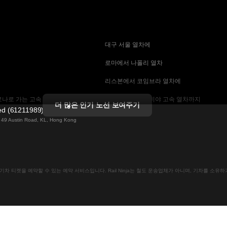
 대구 서울 열차에
 로마에서 나폴리 열차
 리스본에서 코임브라 열차에
나로 가는 고속 열차
 마드리드에서 세비야 고속 열차까지
더 많은 인기 노선 보여주기
ted (61211989)
 기차에
 바르셀로나 세비야 열차에
ng 49 Austin Road, KL, Hong Kong
는 고속 열차
 베를린에서 프라하 열차
 부산에서 서울 기차에
인으로 기차 티켓을 예약할 수 있는 예약 서비스입니다. Rail Ninja는 철도 운송업체가 아니며, 기차를 소
크 열차
 비엔나에서 프라하 고속 열차에
차
 스톡홀름 코펜하겐 기차에
속 열차에
 예테보리-스톡홀름 열차