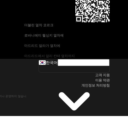
 더블린 열차 코르크
 로바니에미 헬싱키 열차에
 마드리드 말라가 열차에
 마드리드에서 알리 칸테 열차까지
한국어
 바르셀로나-말라가 열차
고객 지원
 부다페스트 프라하 기차에
이용 약관
개인정보 처리방침
 브라 티 슬라바에서 부다페스트 열차
유하거나 운영하지 않습니
 서울~울산열차
 알리 칸테에서 마드리드 열차
 오슬로 베르겐 고속 열차에