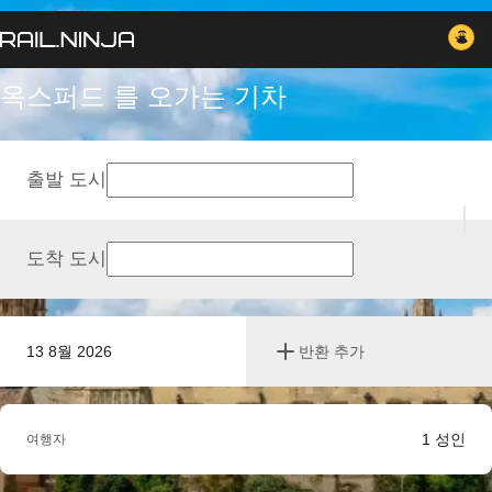
옥스퍼드 를 오가는 기차
출발 도시
도착 도시
13 8월 2026
반환 추가
1
성인
여행자