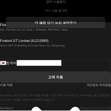
 광주~서울열차
 대구 서울 열차에
 더블린 열차 코르크
더 많은 인기 노선 보여주기
Firebird GT Limited (OC 1451)
 더블린에서 골웨이 열차
432, Triq Fleur de Lys, Suite 1, Birkirkara, BKR 9061, Malta
 런던 에든버러 열차에
Firebird GT Limited (61211989)
Unit G 15/F Tal Building 49 Austin Road, KL, Hong Kong
 로마에서 나폴리 열차
 로바니에미 헬싱키 열차에
한국어
 리스본 라고스 열차에
 리스본 포르투 기차에
고객 지원
 리스본에서 코임브라 열차에
이용 약관
개인정보 처리방침
 마드리드 말라가 열차에
Rail Ninja는 온라인으로 기차 티켓을 예약할 수 있는 예약 서비스입니다. Rail Ninja는 철도 운송업체
 마드리드-리스본 열차
가 아니며, 기차를 소유하거나 운영하지 않습니다.
Rail Ninja ®
All Rights Reserved © 2026
 마드리드에서 바르셀로나로 가는 고속 열차