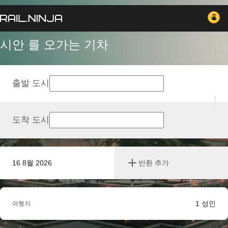
시안 를 오가는 기차
출발 도시
도착 도시
16 8월 2026
반환 추가
1
성인
여행자