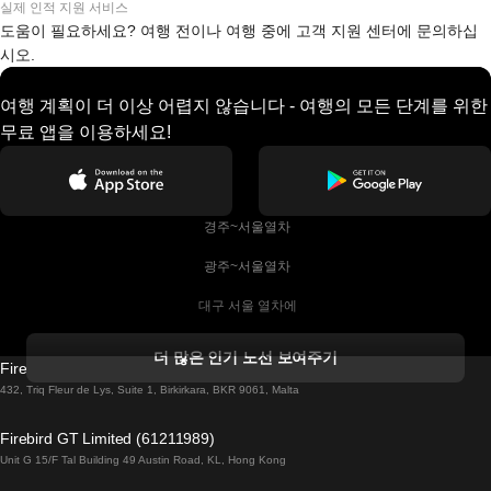
실제 인적 지원 서비스
도움이 필요하세요? 여행 전이나 여행 중에 고객 지원 센터에 문의하십
시오.
여행 계획이 더 이상 어렵지 않습니다 - 여행의 모든 단계를 위한
무료 앱을 이용하세요!
 경주~서울열차
 광주~서울열차
 대구 서울 열차에
 더블린 열차 코르크
더 많은 인기 노선 보여주기
Firebird GT Limited (OC 1451)
 더블린에서 골웨이 열차
432, Triq Fleur de Lys, Suite 1, Birkirkara, BKR 9061, Malta
 런던 에든버러 열차에
Firebird GT Limited (61211989)
Unit G 15/F Tal Building 49 Austin Road, KL, Hong Kong
 로마에서 나폴리 열차