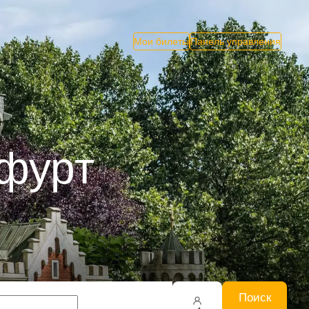
Мои билеты
Панель управления
нфурт
Поиск