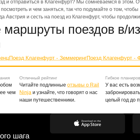
езд и отправиться в Клагенфурт? Мы сомневаемся в этом. О
то посмотреть и чем заняться, так что подумайте о том, что
да Австрия и сесть на поезд из Клагенфурт, чтобы продолж
 маршруты поездов в/из
я
иенц
Поезд Клагенфурт - Земмеринг
Поезд Клагенфурт - 
вания
Отличный рейтинг
Гибкое планиро
любом
Читайте подлинные
отзывы о Rail
У вас есть во
лее чем
Ninja
и узнайте, что говорят о нас
забронировать
наши путешественники.
целый год до 
ого шага