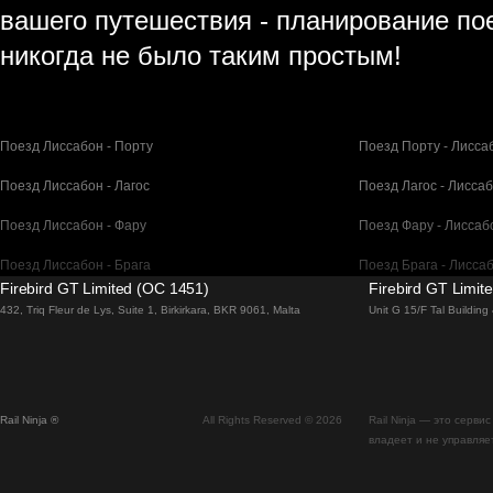
вашего путешествия - планирование по
никогда не было таким простым!
Поезд Лиссабон - Порту
Поезд Порту - Лисса
Поезд Лиссабон - Лагос
Поезд Лагос - Лисса
Поезд Лиссабон - Фару
Поезд Фару - Лиссаб
Поезд Лиссабон - Брага
Поезд Брага - Лисса
Firebird GT Limited (OC 1451)
Firebird GT Limit
Поезд Барселона - Мадрид
Поезд Мадрид - Бар
432, Triq Fleur de Lys, Suite 1, Birkirkara, BKR 9061, Malta
Unit G 15/F Tal Buildin
Поезд Барселона - Париж
Поезд Париж - Барс
Поезд Барселона - Сан-Себастьян
Поезд Сан-Себастья
Rail Ninja ®
All Rights Reserved © 2026
Rail Ninja — это серв
Поезд Мадрид - Севилья
Поезд Севилья - Ма
владеет и не управляе
Поезд Мадрид - Валенсия
Поезд Валенсия - М