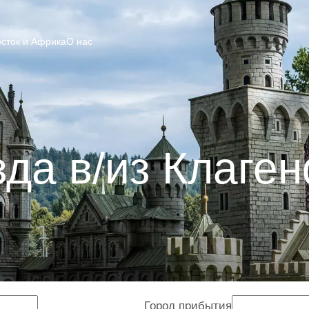
сток и Африка
О нас
да в/из Клаге
Город прибытия