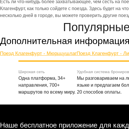
Есть ли что-нибудь более захватывающее, чем сесть на по
Клагенфурт, как только сойдете с поезда. Здесь будет на ч
несколько дней в городе, вы можете проверить другие поез
Популярные
Дополнительная информаци
Поезд Клагенфурт - Мюрццушлаг
Поезд Клагенфурт - Л
Широкая сеть
Удобная система брониро
Одна платформа, 34+
Мы разговариваем на 
направления, 700+
языке и предлагаем бо
маршрутов по всему миру.
20 способов оплаты.
Наше бесплатное приложение для кажд