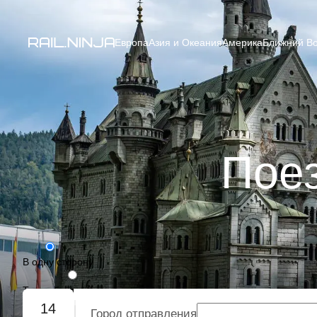
Европа
Азия и Океания
Америка
Ближний Во
Поез
В одну сторону
Туда-обратно
14
Город отправления