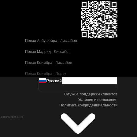
Поезд Албуфейра - Лиссабон
Поезд Мадрид - Лиссабон
Поезд Коимбра - Лиссабон
Поезд Коимбра - Порту
Pусский
Поезд Валенсия - Барселона
Служба поддержки клиентов
Поезд Севилья - Барселона
Условия и положения
Политика конфиденциальности
Поезд Малага - Барселона
ревозчиком и не
Поезд Малага - Мадрид
Поезд Кордова - Мадрид