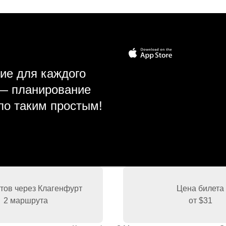
ие для каждого
 — планирование
ло таким простым!
ов через Клагенфурт
Цена билета
2 маршрута
от
$31