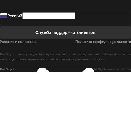
Поезд Мадрид - Лиссабон
Pусский
Поезд Лиссабон - Фару
Поезд Фару - Лиссабон
Служба поддержки клиентов
Поезд Лиссабон - Коимбра
Условия и положения
Политика конфиденциальности
Поезд Коимбра - Лиссабон
Rail Ninja — это сервис для бронирования билетов на поезда онлайн. Rail Ninja не является
Поезд Лиссабон - Брага
железнодорожным перевозчиком и не владеет и не управляет поездами.
Rail Ninja ®
All Rights Reserved © 2026
Поезд Брага - Лиссабон
Поезд Порту - Коимбра
Поезд Коимбра - Порту
Поезд Барселона - Мадрид
Поезд Мадрид - Барселона
Поезд Барселона - Валенсия