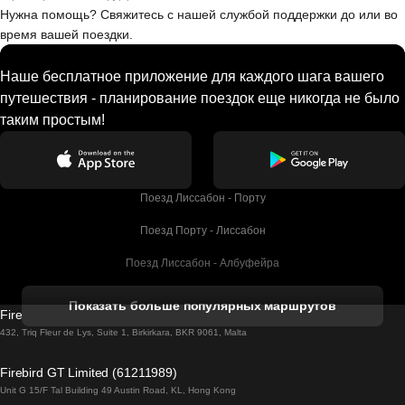
Нужна помощь? Свяжитесь с нашей службой поддержки до или во
время вашей поездки.
Наше бесплатное приложение для каждого шага вашего
путешествия - планирование поездок еще никогда не было
таким простым!
Поезд Лиссабон - Порту
Поезд Порту - Лиссабон
Поезд Лиссабон - Албуфейра
Поезд Албуфейра - Лиссабон
Показать больше популярных маршрутов
Firebird GT Limited (OC 1451)
Поезд Лиссабон - Лагос
432, Triq Fleur de Lys, Suite 1, Birkirkara, BKR 9061, Malta
Поезд Лагос - Лиссабон
Firebird GT Limited (61211989)
Unit G 15/F Tal Building 49 Austin Road, KL, Hong Kong
Поезд Лиссабон - Мадрид