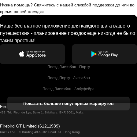
Нужна помощь? Свяжитесь с нашей службой поддержки до или во
время вашей поездки.
Наше бесплатное приложение для каждого шага вашего
путешествия - планирование поездок еще никогда не было
таким простым!
Поезд Лиссабон - Порту
Поезд Порту - Лиссабон
Поезд Лиссабон - Албуфейра
Поезд Албуфейра - Лиссабон
Показать больше популярных маршрутов
Firebird GT Limited (OC 1451)
Поезд Лиссабон - Лагос
432, Triq Fleur de Lys, Suite 1, Birkirkara, BKR 9061, Malta
Поезд Лагос - Лиссабон
Firebird GT Limited (61211989)
Unit G 15/F Tal Building 49 Austin Road, KL, Hong Kong
Поезд Лиссабон - Мадрид