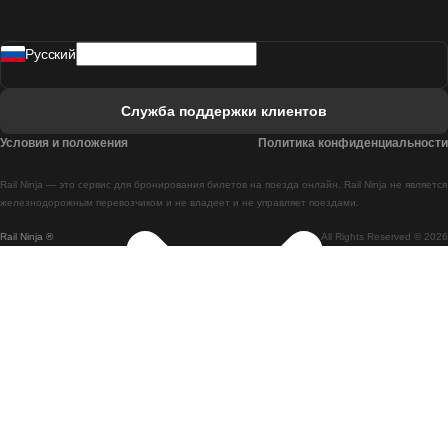
Поезд Мадрид - Лиссабон
Pусский
Поезд Лиссабон - Фару
Поезд Фару - Лиссабон
Служба поддержки клиентов
Поезд Лиссабон - Коимбра
Условия и положения
Политика конфиденциальности
Поезд Коимбра - Лиссабон
Rail Ninja — это сервис для бронирования билетов на поезда онлайн. Rail Ninja не является
Поезд Лиссабон - Брага
железнодорожным перевозчиком и не владеет и не управляет поездами.
Rail Ninja ®
All Rights Reserved © 2026
Поезд Брага - Лиссабон
Поезд Порту - Коимбра
Поезд Коимбра - Порту
Поезд Барселона - Мадрид
Поезд Мадрид - Барселона
Поезд Барселона - Валенсия