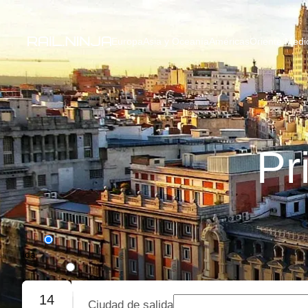
Europa
Asia y Oceanía
Américas
Oriente Medio
Pr
Ida
Ida y vuelta
14
Ciudad de salida