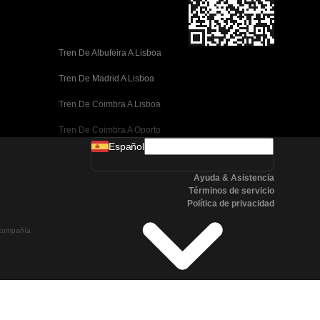
Tren De Albufeira A Lisboa
Tren De Madrid A Lisboa
Tren De Coimbra A Lisboa
Tren De Coimbra A Oporto
Español
Tren De Valencia A Barcelona
Ayuda & Asistencia
Tren De Sevilla A Barcelona
Términos de servicio
Política de privacidad
Tren De Málaga A Barcelona
a compañía
Tren De Málaga A Madrid
Tren De Córdoba A Madrid
Tren De San Sebastián A Madrid
Tren De Sevilla A Málaga