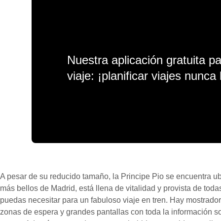
Nuestra aplicación gratuita p
viaje: ¡planificar viajes nunca 
A pesar de su reducido tamaño, la Principe Pio se encuentra ub
más bellos de Madrid, está llena de vitalidad y provista de to
puedas necesitar para un fabuloso viaje en tren. Hay mostradore
zonas de espera y grandes pantallas con toda la información sob