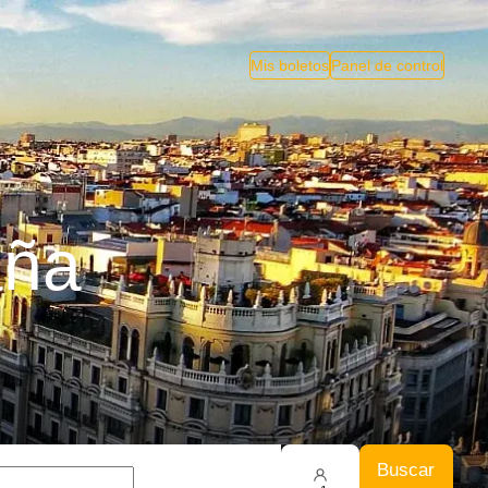
Mis boletos
Panel de control
aña
Buscar