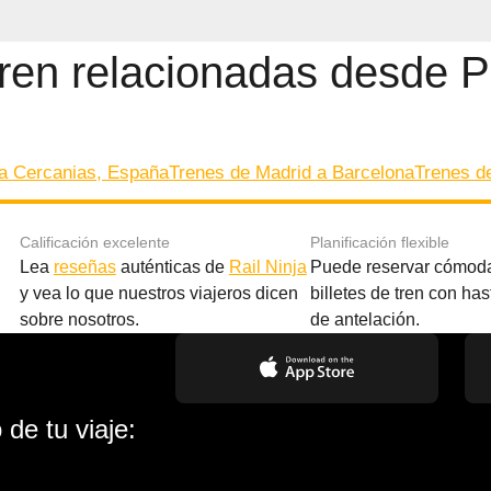
ren relacionadas desde P
ha Cercanias, España
Trenes de Madrid a Barcelona
Trenes de
Calificación excelente
Planificación flexible
Lea
reseñas
auténticas de
Rail Ninja
Puede reservar cómod
y vea lo que nuestros viajeros dicen
billetes de tren con ha
sobre nosotros.
de antelación.
de tu viaje: