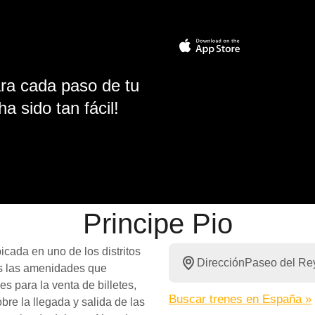
ara cada paso de tu
ha sido tan fácil!
Principe Pio
icada en uno de los distritos
Dirección
Paseo del Rey
das las amenidades que
s para la venta de billetes,
Buscar trenes en España »
re la llegada y salida de las