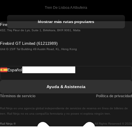
Tren De Lisboa A Albufeira
Tren De Albufeira A Lisboa
Mostrar más rutas populares
Firebird GT Limited (OC 1451)
Tren De Lisboa A Lagos
432, Triq Fleur de Lys, Suite 1, Birkirkara, BKR 9061, Malta
Tren De Lagos A Lisboa
Firebird GT Limited (61211989)
Unit G 15/F Tal Building 49 Austin Road, KL, Hong Kong
Tren De Lisboa A Madrid
Tren De Madrid A Lisboa
Español
Tren De Lisboa A Faro
Tren De Faro A Lisboa
Ayuda & Asistencia
Tren De Lisboa A Coimbra
Términos de servicio
Política de privacidad
Tren De Coimbra A Lisboa
Rail.Ninja es una agencia global independiente de servicios de reserva en línea de billetes de
Tren De Lisboa A Braga
tren. Rail Ninja no es una compañía ferroviaria y no posee ni explota ningún tren.
Rail Ninja ®
All Rights Reserved © 2026
Tren De Braga A Lisboa