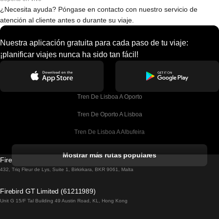
¿Necesita ayuda? Póngase en contacto con nuestro servicio de
atención al cliente antes o durante su viaje.
Nuestra aplicación gratuita para cada paso de tu viaje:
¡planificar viajes nunca ha sido tan fácil!
Tren De Lisboa A Oporto
Tren De Oporto A Lisboa
Tren De Lisboa A Albufeira
Tren De Albufeira A Lisboa
Mostrar más rutas populares
Firebird GT Limited (OC 1451)
Tren De Lisboa A Lagos
432, Triq Fleur de Lys, Suite 1, Birkirkara, BKR 9061, Malta
Tren De Lagos A Lisboa
Firebird GT Limited (61211989)
Unit G 15/F Tal Building 49 Austin Road, KL, Hong Kong
Tren De Lisboa A Madrid