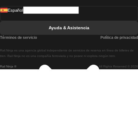
Tren De Madrid A Lisboa
Español
Tren De Lisboa A Faro
Tren De Faro A Lisboa
Ayuda & Asistencia
Tren De Lisboa A Coimbra
Términos de servicio
Política de privacidad
Tren De Coimbra A Lisboa
Rail.Ninja es una agencia global independiente de servicios de reserva en línea de billetes de
Tren De Lisboa A Braga
tren. Rail Ninja no es una compañía ferroviaria y no posee ni explota ningún tren.
Rail Ninja ®
All Rights Reserved © 2026
Tren De Braga A Lisboa
Tren De Oporto A Coimbra
Tren De Coimbra A Oporto
Tren De Barcelona A Madrid
Tren De Madrid A Barcelona
Tren De Barcelona A Valencia
Tren De Valencia A Barcelona