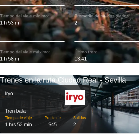
Tiempo del viaje mínimo:
Promedio de salidas diarias:
1 h 53 m
2
Tiempo del viaje máximo:
Último tren:
1 h 58 m
13:41
Trenes en la ruta Ciudad Real - Sevilla
Iryo
Tren bala
Tiempo de viaje
Precio de
Salidas
1 hrs 53 mín
$45
2