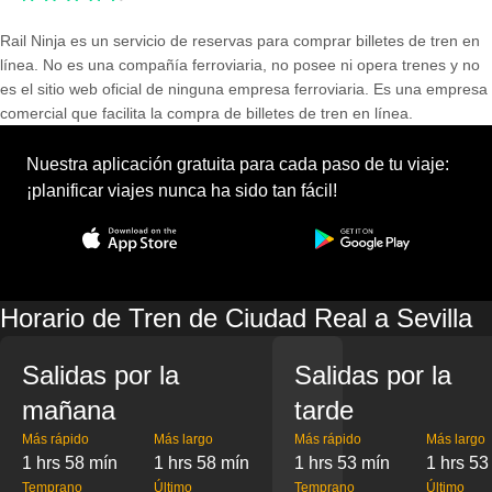
Rail Ninja es un servicio de reservas para comprar billetes de tren en
línea. No es una compañía ferroviaria, no posee ni opera trenes y no
es el sitio web oficial de ninguna empresa ferroviaria. Es una empresa
comercial que facilita la compra de billetes de tren en línea.
Nuestra aplicación gratuita para cada paso de tu viaje:
¡planificar viajes nunca ha sido tan fácil!
Horario de Tren de Ciudad Real a Sevilla
Salidas por la
Salidas por la
mañana
tarde
Más rápido
Más largo
Más rápido
Más largo
1 hrs 58 mín
1 hrs 58 mín
1 hrs 53 mín
1 hrs 53
Temprano
Último
Temprano
Último