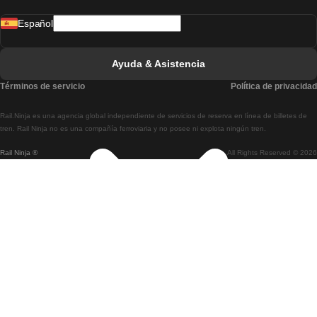
Tren De Madrid A Lisboa
Español
Tren De Lisboa A Faro
Tren De Faro A Lisboa
Ayuda & Asistencia
Tren De Lisboa A Coimbra
Términos de servicio
Política de privacidad
Tren De Coimbra A Lisboa
Rail.Ninja es una agencia global independiente de servicios de reserva en línea de billetes de
Tren De Lisboa A Braga
tren. Rail Ninja no es una compañía ferroviaria y no posee ni explota ningún tren.
Rail Ninja ®
All Rights Reserved © 2026
Tren De Braga A Lisboa
Tren De Oporto A Coimbra
Tren De Coimbra A Oporto
Tren De Barcelona A Madrid
Tren De Madrid A Barcelona
Tren De Barcelona A Valencia
Tren De Valencia A Barcelona