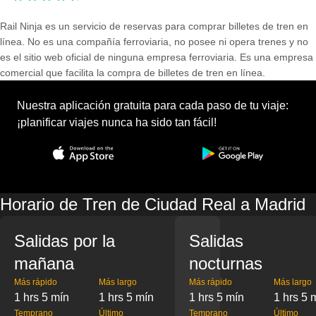
Rail Ninja es un servicio de reservas para comprar billetes de tren en
línea. No es una compañía ferroviaria, no posee ni opera trenes y no
es el sitio web oficial de ninguna empresa ferroviaria. Es una empresa
comercial que facilita la compra de billetes de tren en línea.
Nuestra aplicación gratuita para cada paso de tu viaje:
¡planificar viajes nunca ha sido tan fácil!
Horario de Tren de Ciudad Real a Madrid
Salidas por la
Salidas
mañana
nocturnas
Más rápido
Más largo
Más rápido
Más largo
1 hrs 5 mín
1 hrs 5 mín
1 hrs 5 mín
1 hrs 5 
Temprano
Último
Temprano
Último