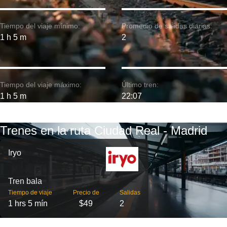
Tiempo del viaje mínimo:
Promedio de salidas diarias:
1 h 5 m
2
Tiempo del viaje máximo:
Último tren:
1 h 5 m
22:07
Trenes en la ruta Ciudad Real - Madrid
Iryo
Tren bala
Tiempo de viaje
Precio de
Salidas
1 hrs 5 mín
$49
2