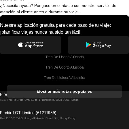
¿Necesita ayuda? Póngase en contacto con nuestro servicio de
atención al cliente antes o durante su viaje.
Nuestra aplicación gratuita para cada paso de tu viaje:
¡planificar viajes nunca ha sido tan fácil!
Tren De Lisboa A Oporto
Tren De Oporto A Lisboa
Tren De Lisboa A Albufeira
Tren De Albufeira A Lisboa
Mostrar más rutas populares
Firebird GT Limited (OC 1451)
Tren De Lisboa A Lagos
432, Triq Fleur de Lys, Suite 1, Birkirkara, BKR 9061, Malta
Tren De Lagos A Lisboa
Firebird GT Limited (61211989)
Unit G 15/F Tal Building 49 Austin Road, KL, Hong Kong
Tren De Lisboa A Madrid