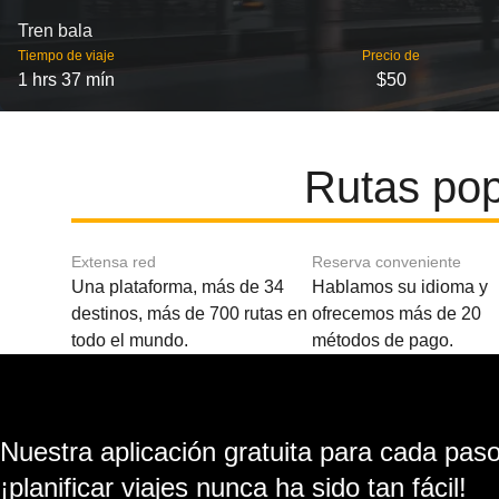
Tren bala
Tiempo de viaje
Precio de
1 hrs 37 mín
$50
Rutas pop
Extensa red
Reserva conveniente
Una plataforma, más de 34
Hablamos su idioma y
destinos, más de 700 rutas en
ofrecemos más de 20
todo el mundo.
métodos de pago.
Nuestra aplicación gratuita para cada paso 
¡planificar viajes nunca ha sido tan fácil!