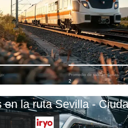
jo:
Promedio de salidas diarias:
2
 en la ruta Sevilla - Ciud