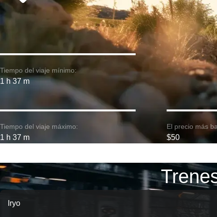
Tiempo del viaje mínimo:
1 h 37 m
Tiempo del viaje máximo:
El precio más ba
1 h 37 m
$50
Trenes
Iryo