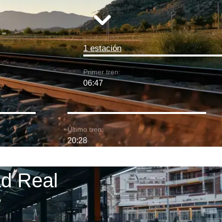
1 estación
Primer tren:
06:47
Último tren:
20:28
ad Real