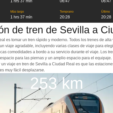
1 hrs 37 mín
06:47
06:47
Más largo
Temprano
Último
1 hrs 37 mín
20:28
20:28
ón de tren de Sevilla a C
al es tomar un tren rápido y moderno. Todos los trenes de alta
n viaje agradable, incluyendo varias clases de viaje para elegir
ticas comodidades a bordo a su servicio durante el viaje. Los 
spacio para las piernas y un amplio espacio para el equipaje
r un viaje en tren de Sevilla a Ciudad Real es que las estacione
es muy fácil desplazarse.
253 km