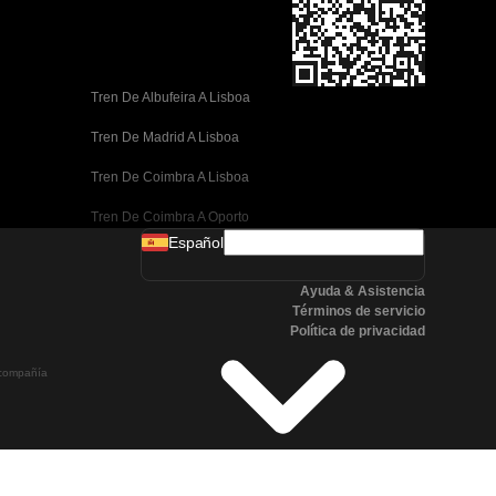
Tren De Albufeira A Lisboa
Tren De Madrid A Lisboa
Tren De Coimbra A Lisboa
Tren De Coimbra A Oporto
Español
Tren De Valencia A Barcelona
Ayuda & Asistencia
Tren De Sevilla A Barcelona
Términos de servicio
Política de privacidad
Tren De Málaga A Barcelona
a compañía
Tren De Málaga A Madrid
Tren De Córdoba A Madrid
Tren De San Sebastián A Madrid