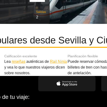
Salidas
2
ulares desde Sevilla y C
Calificación excelente
Planificación flexible
Lea
reseñas
auténticas de
Rail Ninja
Puede reservar cómod
y vea lo que nuestros viajeros dicen
billetes de tren con ha
sobre nosotros.
de antelación.
de tu viaje: