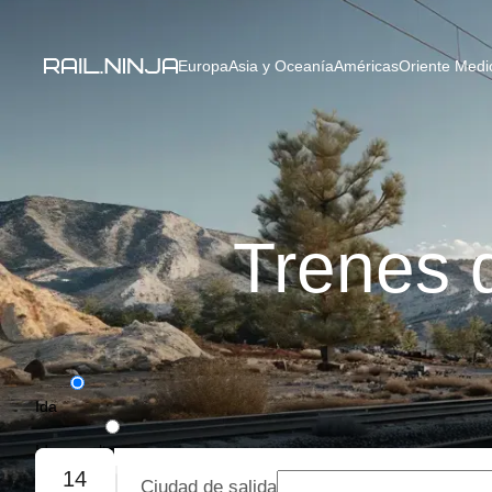
Europa
Asia y Oceanía
Américas
Oriente Medio
Trenes 
Ida
Ida y vuelta
14
Ciudad de salida