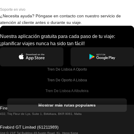
Soporte en vivo
¿Necesita ayuda? Póngase en contacto con nuestro servicio de
atención al cliente antes o durante su viaje.
Nuestra aplicación gratuita para cada paso de tu viaje:
¡planificar viajes nunca ha sido tan fácil!
Tren De Lisboa A Oporto
Tren De Oporto A Lisboa
Tren De Lisboa A Albufeira
Tren De Albufeira A Lisboa
Mostrar más rutas populares
Firebird GT Limited (OC 1451)
Tren De Lisboa A Lagos
432, Triq Fleur de Lys, Suite 1, Birkirkara, BKR 9061, Malta
Tren De Lagos A Lisboa
Firebird GT Limited (61211989)
Unit G 15/F Tal Building 49 Austin Road, KL, Hong Kong