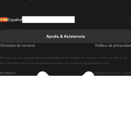
Tren De Lisboa A Madrid
Tren De Madrid A Lisboa
Español
Tren De Lisboa A Faro
Tren De Faro A Lisboa
Ayuda & Asistencia
Tren De Lisboa A Coimbra
Términos de servicio
Política de privacidad
Tren De Coimbra A Lisboa
Rail.Ninja es una agencia global independiente de servicios de reserva en línea de billetes de
Tren De Lisboa A Braga
tren. Rail Ninja no es una compañía ferroviaria y no posee ni explota ningún tren.
Rail Ninja ®
All Rights Reserved © 2026
Tren De Braga A Lisboa
Tren De Oporto A Coimbra
Tren De Coimbra A Oporto
Tren De Barcelona A Madrid
Tren De Madrid A Barcelona
Tren De Barcelona A Valencia