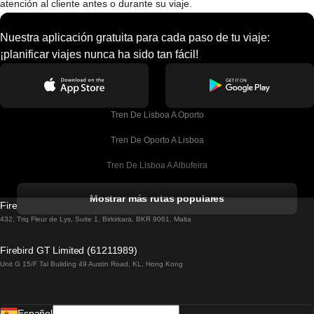
atención al cliente antes o durante su viaje.
Nuestra aplicación gratuita para cada paso de tu viaje:
¡planificar viajes nunca ha sido tan fácil!
Tren De Lisboa A Oporto
Tren De Oporto A Lisboa
Tren De Lisboa A Albufeira
Tren De Albufeira A Lisboa
Mostrar más rutas populares
Firebird GT Limited (OC 1451)
Tren De Lisboa A Lagos
432, Triq Fleur de Lys, Suite 1, Birkirkara, BKR 9061, Malta
Tren De Lagos A Lisboa
Firebird GT Limited (61211989)
Unit G 15/F Tal Building 49 Austin Road, KL, Hong Kong
Tren De Lisboa A Madrid
Tren De Madrid A Lisboa
Español