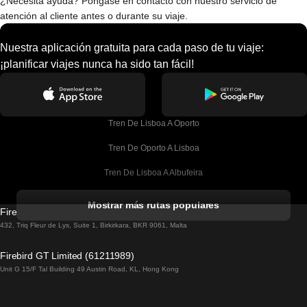
¿Necesita ayuda? Póngase en contacto con nuestro servicio de
atención al cliente antes o durante su viaje.
Nuestra aplicación gratuita para cada paso de tu viaje:
¡planificar viajes nunca ha sido tan fácil!
Tren De Lisboa A Oporto
Tren De Oporto A Lisboa
Tren De Lisboa A Albufeira
Tren De Albufeira A Lisboa
Mostrar más rutas populares
Firebird GT Limited (OC 1451)
Tren De Lisboa A Lagos
432, Triq Fleur de Lys, Suite 1, Birkirkara, BKR 9061, Malta
Tren De Lagos A Lisboa
Firebird GT Limited (61211989)
Unit G 15/F Tal Building 49 Austin Road, KL, Hong Kong
Tren De Lisboa A Madrid
Tren De Madrid A Lisboa