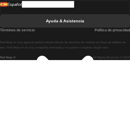
Español
Tren De Lisboa A Faro
Tren De Faro A Lisboa
Ayuda & Asistencia
Tren De Lisboa A Coimbra
Términos de servicio
Política de privacidad
Tren De Coimbra A Lisboa
Rail.Ninja es una agencia global independiente de servicios de reserva en línea de billetes de
Tren De Lisboa A Braga
tren. Rail Ninja no es una compañía ferroviaria y no posee ni explota ningún tren.
Rail Ninja ®
All Rights Reserved © 2026
Tren De Braga A Lisboa
Tren De Oporto A Coimbra
Tren De Coimbra A Oporto
Tren De Barcelona A Madrid
Tren De Madrid A Barcelona
Tren De Barcelona A Valencia
Tren De Valencia A Barcelona