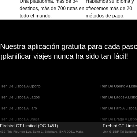
Una plataforma, más de 34
Hablamos su idioma y
destinos, más de 700 rutas en
ofrecemos más de 20
todo el mundo.
métodos de pago.
Nuestra aplicación gratuita para cada paso 
¡planificar viajes nunca ha sido tan fácil!
Tren De Lisboa A Oporto
Tren De Oporto A Lisb
Tren De Lisboa A Lagos
Tren De Lagos A Lisb
Tren De Lisboa A Faro
Tren De Faro A Lisboa
Tren De Lisboa A Braga
Tren De Braga A Lisb
Firebird GT Limited (OC 1451)
Firebird GT Limit
Tren De Barcelona A Madrid
Tren De Madrid A Bar
432, Triq Fleur de Lys, Suite 1, Birkirkara, BKR 9061, Malta
Unit G 15/F Tal Buildin