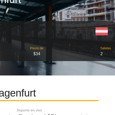
Precio de
Salidas
$34
2
agenfurt
Soporte en vivo