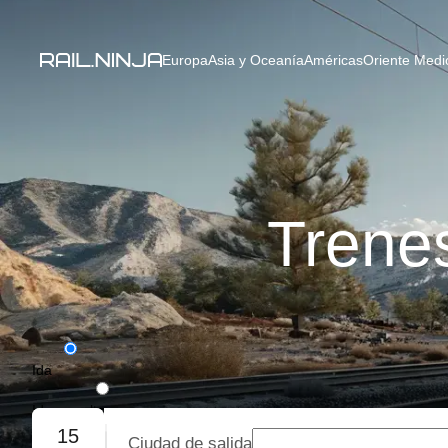
Europa
Asia y Oceanía
Américas
Oriente Medio
Trenes
Ida
Ida y vuelta
15
Ciudad de salida