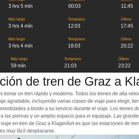
3 hrs 5 mín
00:03
11:45
Más largo
Temprano
Último
3 hrs 4 mín
12:03
17:45
Más largo
Temprano
Último
3 hrs 4 mín
18:03
20:22
Más largo
Temprano
Último
59 mín
21:03
23:22
ción de tren de Graz a Kl
s tomar un tren rápido y moderno. Todos los trenes de alta vel
je agradable, incluyendo varias clases de viaje para elegir, tie
comodidades a bordo a su servicio durante el viaje. Los trenes
 las piernas y un amplio espacio para el equipaje. Las grande
 viaje en tren de Graz a Klagenfurt es que las estaciones de tre
es muy fácil desplazarse.