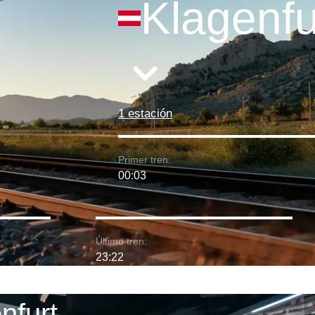
Klagenfu
1 estación
Primer tren:
00:03
Último tren:
23:22
nfurt