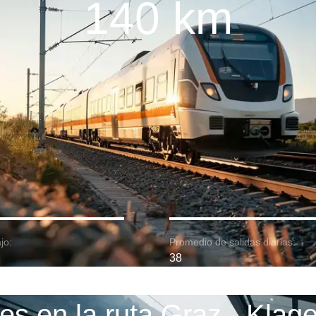
140 km
jo:
Promedio de salidas diarias:
38
es en la ruta Graz - Klage