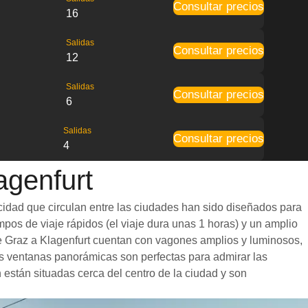
Consultar precios
16
Salidas
Consultar precios
12
Salidas
Consultar precios
6
Salidas
Consultar precios
4
agenfurt
ocidad que circulan entre las ciudades han sido diseñados para
mpos de viaje rápidos (el viaje dura unas 1 horas) y un amplio
 de Graz a Klagenfurt cuentan con vagones amplios y luminosos,
s ventanas panorámicas son perfectas para admirar las
n están situadas cerca del centro de la ciudad y son