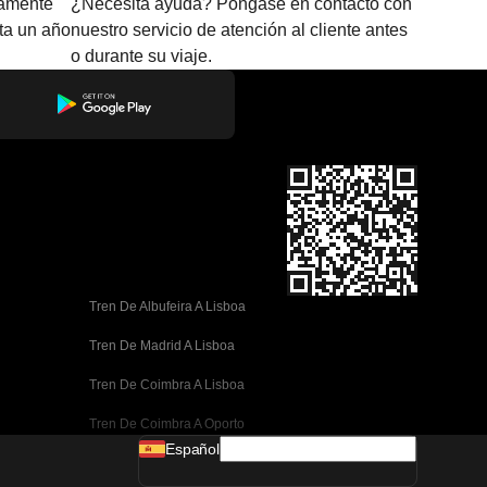
amente
¿Necesita ayuda? Póngase en contacto con
sta un año
nuestro servicio de atención al cliente antes
o durante su viaje.
Tren De Albufeira A Lisboa
Tren De Madrid A Lisboa
Tren De Coimbra A Lisboa
Tren De Coimbra A Oporto
Español
Tren De Valencia A Barcelona