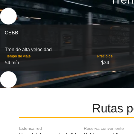
OEBB
Tren de alta velocidad
Tiempo de viaje
Precio de
54 mín
$34
Rutas p
Extensa red
Reserva conveniente