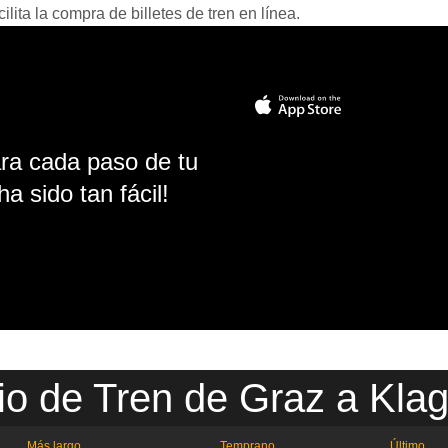
ita la compra de billetes de tren en línea.
ara cada paso de tu
ha sido tan fácil!
io de Tren de Graz a Klag
Más largo
Temprano
Último