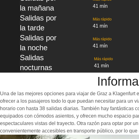
41 mín
la mañana
Salidas por
Más rápido
41 mín
la tarde
Salidas por
Más rápido
41 mín
la noche
Salidas
Más rápido
41 mín
nocturnas
Informa
Una de las mejores opciones para viajar de Graz a Klagenfurt e
ofrecer a los pasajeros todo lo que puedan necesitar para un via
horario con hasta 38 salidas diarias. También hay fantásticas 
equipados con cómodos asientos, y ofrecen mucho espacio para
espectaculares vistas del trayecto. Otra razón para optar por un
convenientemente accesibles en transporte público, por lo que 