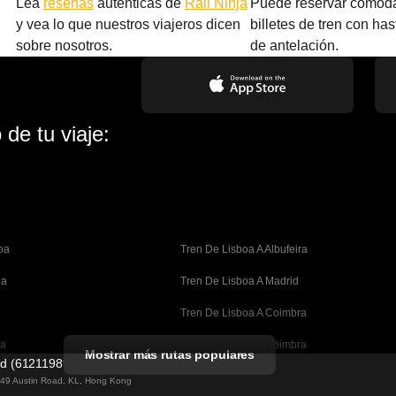
Lea
reseñas
auténticas de
Rail Ninja
Puede reservar cómod
y vea lo que nuestros viajeros dicen
billetes de tren con ha
sobre nosotros.
de antelación.
de tu viaje:
oa
Tren De Lisboa A Albufeira
oa
Tren De Lisboa A Madrid
Tren De Lisboa A Coimbra
oa
Tren De Oporto A Coimbra
Mostrar más rutas populares
ed (61211989)
celona
Tren De Barcelona A Valencia
g 49 Austin Road, KL, Hong Kong