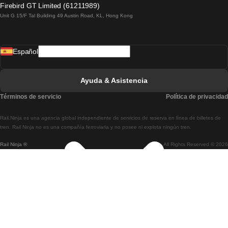
Firebird GT Limited (61211989)
Unit G 15/F Tal Building 49 Austin Road, KL, Hong Kong
Tren De Lisboa A Madrid
Tren De Madrid A Lisboa
Español
Tren De Lisboa A Faro
Tren De Faro A Lisboa
Ayuda & Asistencia
Tren De Lisboa A Coimbra
Términos de servicio
Política de privacidad
Tren De Coimbra A Lisboa
Rail.Ninja es una agencia global independiente de servicios de reserva en línea de billetes de
Tren De Lisboa A Braga
tren. Rail Ninja no es una compañía ferroviaria y no posee ni explota ningún tren.
Rail Ninja ®
All Rights Reserved © 2026
Tren De Braga A Lisboa
Tren De Oporto A Coimbra
Tren De Coimbra A Oporto
Tren De Barcelona A Madrid
Tren De Madrid A Barcelona