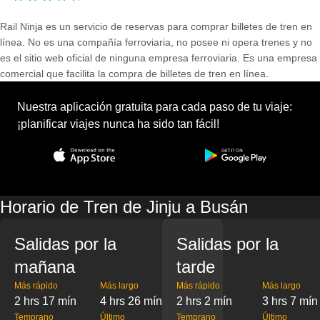
Rail Ninja es un servicio de reservas para comprar billetes de tren en
línea. No es una compañía ferroviaria, no posee ni opera trenes y no
es el sitio web oficial de ninguna empresa ferroviaria. Es una empresa
comercial que facilita la compra de billetes de tren en línea.
Nuestra aplicación gratuita para cada paso de tu viaje:
¡planificar viajes nunca ha sido tan fácil!
Horario de Tren de Jinju a Busán
Salidas por la
Salidas por la
mañana
tarde
Más rápido
Más largo
Más rápido
Más largo
2 hrs 17 mín
4 hrs 26 mín
2 hrs 2 mín
3 hrs 7 mín
Temprano
Último
Temprano
Último