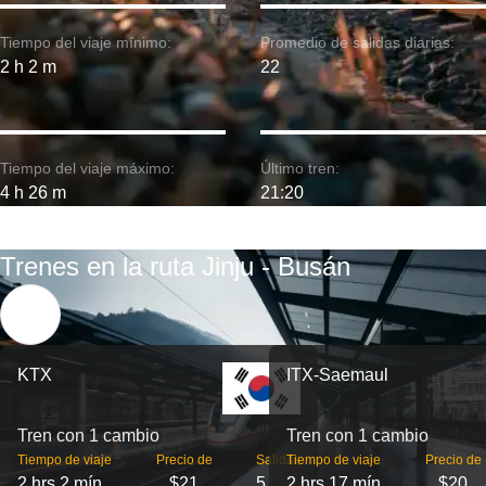
Tiempo del viaje mínimo:
Promedio de salidas diarias:
2 h 2 m
22
Tiempo del viaje máximo:
Último tren:
4 h 26 m
21:20
Trenes en la ruta Jinju - Busán
KTX
ITX-Saemaul
Tren con 1 cambio
Tren con 1 cambio
Tiempo de viaje
Precio de
Salidas
Tiempo de viaje
Precio de
2 hrs 2 mín
$21
5
2 hrs 17 mín
$20