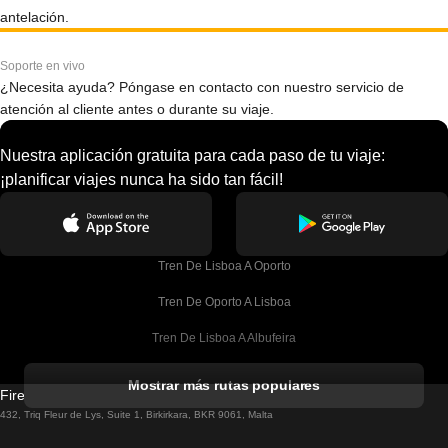
antelación.
Soporte en vivo
¿Necesita ayuda? Póngase en contacto con nuestro servicio de
atención al cliente antes o durante su viaje.
Nuestra aplicación gratuita para cada paso de tu viaje:
¡planificar viajes nunca ha sido tan fácil!
Tren De Lisboa A Oporto
Tren De Oporto A Lisboa
Tren De Lisboa A Albufeira
Tren De Albufeira A Lisboa
Mostrar más rutas populares
Firebird GT Limited (OC 1451)
Tren De Lisboa A Lagos
432, Triq Fleur de Lys, Suite 1, Birkirkara, BKR 9061, Malta
Tren De Lagos A Lisboa