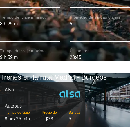
Tiempo del viaje mínimo:
Promedio de salidas diarias:
8 h 25 m
5
Tiempo del viaje máximo:
Último tren:
9 h 59 m
23:45
Trenes en la ruta Madrid - Burdeos
Alsa
Autobús
Tiempo de viaje
Precio de
Salidas
8 hrs 25 mín
$73
5