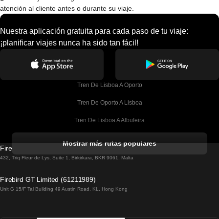
atención al cliente antes o durante su viaje.
Nuestra aplicación gratuita para cada paso de tu viaje:
¡planificar viajes nunca ha sido tan fácil!
Tren De Lisboa A Oporto
Tren De Oporto A Lisboa
Tren De Lisboa A Albufeira
Tren De Albufeira A Lisboa
Mostrar más rutas populares
Firebird GT Limited (OC 1451)
Tren De Lisboa A Lagos
432, Triq Fleur de Lys, Suite 1, Birkirkara, BKR 9061, Malta
Tren De Lagos A Lisboa
Firebird GT Limited (61211989)
Unit G 15/F Tal Building 49 Austin Road, KL, Hong Kong
Tren De Lisboa A Madrid
Tren De Madrid A Lisboa