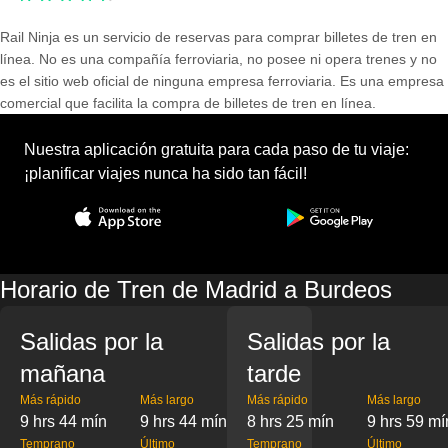
Rail Ninja es un servicio de reservas para comprar billetes de tren en
línea. No es una compañía ferroviaria, no posee ni opera trenes y no
es el sitio web oficial de ninguna empresa ferroviaria. Es una empresa
comercial que facilita la compra de billetes de tren en línea.
Nuestra aplicación gratuita para cada paso de tu viaje:
¡planificar viajes nunca ha sido tan fácil!
Horario de Tren de Madrid a Burdeos
Salidas por la
Salidas por la
mañana
tarde
Más rápido
Más largo
Más rápido
Más largo
9 hrs 44 mín
9 hrs 44 mín
8 hrs 25 mín
9 hrs 59 mí
Temprano
Último
Temprano
Último