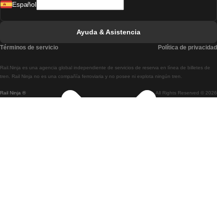
Español
Tren De Lisboa A Faro
Tren De Faro A Lisboa
Ayuda & Asistencia
Tren De Lisboa A Coimbra
Términos de servicio
Política de privacidad
Tren De Coimbra A Lisboa
Rail.Ninja es una agencia global independiente de servicios de reserva en línea de billetes de
Tren De Lisboa A Braga
tren. Rail Ninja no es una compañía ferroviaria y no posee ni explota ningún tren.
Rail Ninja ®
All Rights Reserved © 2026
Tren De Braga A Lisboa
Tren De Oporto A Coimbra
Tren De Coimbra A Oporto
Tren De Barcelona A Madrid
Tren De Madrid A Barcelona
Tren De Barcelona A Valencia
Tren De Valencia A Barcelona
Tren De Barcelona A París