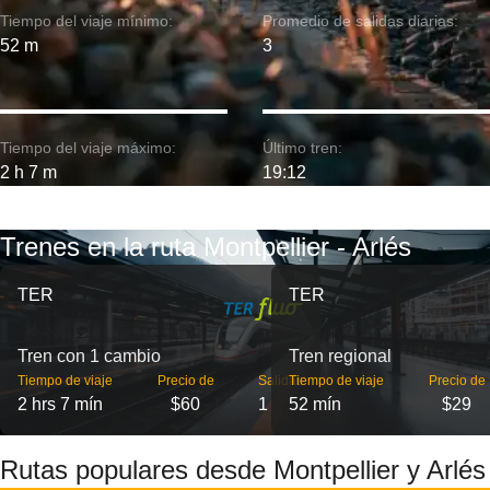
Tiempo del viaje mínimo:
Promedio de salidas diarias:
52 m
3
Tiempo del viaje máximo:
Último tren:
2 h 7 m
19:12
Trenes en la ruta Montpellier - Arlés
TER
TER
Tren con 1 cambio
Tren regional
Tiempo de viaje
Precio de
Salidas
Tiempo de viaje
Precio de
2 hrs 7 mín
$60
1
52 mín
$29
Rutas populares desde Montpellier y Arlés