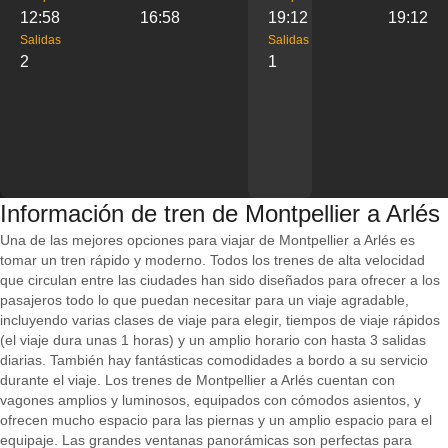
12:58
16:58
19:12
19:12
Salidas
Salidas
2
1
Información de tren de Montpellier a Arlés
Una de las mejores opciones para viajar de Montpellier a Arlés es
tomar un tren rápido y moderno. Todos los trenes de alta velocidad
que circulan entre las ciudades han sido diseñados para ofrecer a los
pasajeros todo lo que puedan necesitar para un viaje agradable,
incluyendo varias clases de viaje para elegir, tiempos de viaje rápidos
(el viaje dura unas 1 horas) y un amplio horario con hasta 3 salidas
diarias. También hay fantásticas comodidades a bordo a su servicio
durante el viaje. Los trenes de Montpellier a Arlés cuentan con
vagones amplios y luminosos, equipados con cómodos asientos, y
ofrecen mucho espacio para las piernas y un amplio espacio para el
equipaje. Las grandes ventanas panorámicas son perfectas para