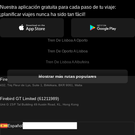
Nuestra aplicación gratuita para cada paso de tu viaje:
¡planificar viajes nunca ha sido tan fácil!
Tren De Lisboa A Oporto
Tren De Oporto A Lisboa
Tren De Lisboa A Albufeira
Tren De Albufeira A Lisboa
Mostrar más rutas populares
Firebird GT Limited (OC 1451)
Tren De Lisboa A Lagos
432, Triq Fleur de Lys, Suite 1, Birkirkara, BKR 9061, Malta
Tren De Lagos A Lisboa
Firebird GT Limited (61211989)
Unit G 15/F Tal Building 49 Austin Road, KL, Hong Kong
Tren De Lisboa A Madrid
Tren De Madrid A Lisboa
Español
Tren De Lisboa A Faro