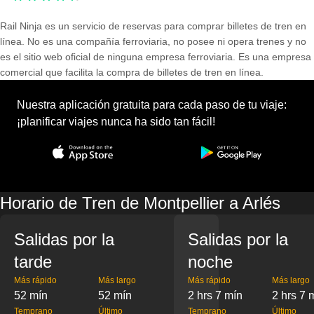
Rail Ninja es un servicio de reservas para comprar billetes de tren en
línea. No es una compañía ferroviaria, no posee ni opera trenes y no
es el sitio web oficial de ninguna empresa ferroviaria. Es una empresa
comercial que facilita la compra de billetes de tren en línea.
Nuestra aplicación gratuita para cada paso de tu viaje:
¡planificar viajes nunca ha sido tan fácil!
Horario de Tren de Montpellier a Arlés
Salidas por la
Salidas por la
tarde
noche
Más rápido
Más largo
Más rápido
Más largo
52 mín
52 mín
2 hrs 7 mín
2 hrs 7 
Temprano
Último
Temprano
Último