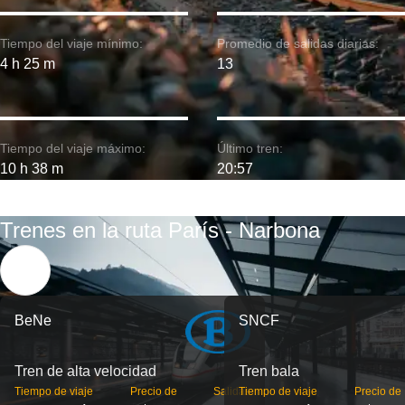
Tiempo del viaje mínimo:
Promedio de salidas diarias:
4 h 25 m
13
Tiempo del viaje máximo:
Último tren:
10 h 38 m
20:57
Trenes en la ruta París - Narbona
BeNe
SNCF
Tren de alta velocidad
Tren bala
Tiempo de viaje
Precio de
Salidas
Tiempo de viaje
Precio de