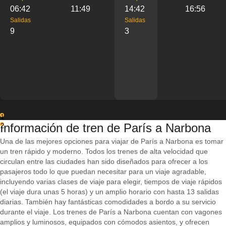
06:42
11:49
14:42
16:56
Salidas
Salidas
9
3
1
Información de tren de París a Narbona
2
Una de las mejores opciones para viajar de París a Narbona es tomar
un tren rápido y moderno. Todos los trenes de alta velocidad que
circulan entre las ciudades han sido diseñados para ofrecer a los
pasajeros todo lo que puedan necesitar para un viaje agradable,
incluyendo varias clases de viaje para elegir, tiempos de viaje rápidos
(el viaje dura unas 5 horas) y un amplio horario con hasta 13 salidas
diarias. También hay fantásticas comodidades a bordo a su servicio
durante el viaje. Los trenes de París a Narbona cuentan con vagones
amplios y luminosos, equipados con cómodos asientos, y ofrecen