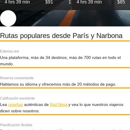
4 hrs 39 mín
$91
1
4 hrs 39 mín
$85
Rutas populares desde París y Narbona
Extensa red
Una plataforma, más de 34 destinos, más de 700 rutas en todo el
mundo.
Reserva conveniente
Hablamos su idioma y ofrecemos más de 20 métodos de pago.
Calificación excelente
Lea
reseñas
auténticas de
Rail Ninja
y vea lo que nuestros viajeros
dicen sobre nosotros.
Planificación flexible