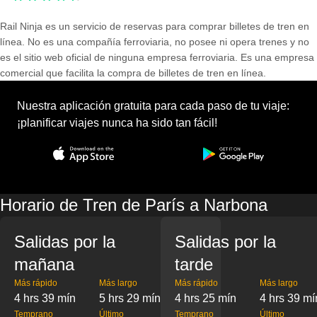
Rail Ninja es un servicio de reservas para comprar billetes de tren en
línea. No es una compañía ferroviaria, no posee ni opera trenes y no
es el sitio web oficial de ninguna empresa ferroviaria. Es una empresa
comercial que facilita la compra de billetes de tren en línea.
Nuestra aplicación gratuita para cada paso de tu viaje:
¡planificar viajes nunca ha sido tan fácil!
Horario de Tren de París a Narbona
Salidas por la
Salidas por la
mañana
tarde
Más rápido
Más largo
Más rápido
Más largo
4 hrs 39 mín
5 hrs 29 mín
4 hrs 25 mín
4 hrs 39 mí
Temprano
Último
Temprano
Último