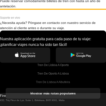
Puede reservar cómodamente billetes de tren con hasta un año de
antelación.
Soporte en vivo
¿Necesita ayuda? Póngase en contacto con nuestro servicio de
atención al cliente antes o durante su viaje.
Nuestra aplicación gratuita para cada paso de tu viaje:
¡planificar viajes nunca ha sido tan fácil!
Tren De Lisboa A Oporto
Tren De Oporto A Lisboa
Tren De Lisboa A Albufeira
Tren De Albufeira A Lisboa
Mostrar más rutas populares
Firebird GT Limited (OC 1451)
Tren De Lisboa A Lagos
432, Triq Fleur de Lys, Suite 1, Birkirkara, BKR 9061, Malta