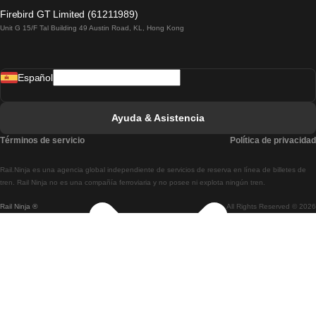
Tren De Lagos A Lisboa
Firebird GT Limited (61211989)
Unit G 15/F Tal Building 49 Austin Road, KL, Hong Kong
Tren De Lisboa A Madrid
Tren De Madrid A Lisboa
Español
Tren De Lisboa A Faro
Tren De Faro A Lisboa
Ayuda & Asistencia
Tren De Lisboa A Coimbra
Términos de servicio
Política de privacidad
Tren De Coimbra A Lisboa
Rail.Ninja es una agencia global independiente de servicios de reserva en línea de billetes de
Tren De Lisboa A Braga
tren. Rail Ninja no es una compañía ferroviaria y no posee ni explota ningún tren.
Rail Ninja ®
All Rights Reserved © 2026
Tren De Braga A Lisboa
Tren De Oporto A Coimbra
Tren De Coimbra A Oporto
Tren De Barcelona A Madrid
Tren De Madrid A Barcelona