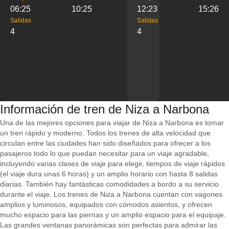
06:25
10:25
12:23
15:26
Salidas
Salidas
4
4
Información de tren de Niza a Narbona
Una de las mejores opciones para viajar de Niza a Narbona es tomar
un tren rápido y moderno. Todos los trenes de alta velocidad que
circulan entre las ciudades han sido diseñados para ofrecer a los
pasajeros todo lo que puedan necesitar para un viaje agradable,
incluyendo varias clases de viaje para elegir, tiempos de viaje rápidos
(el viaje dura unas 6 horas) y un amplio horario con hasta 8 salidas
diarias. También hay fantásticas comodidades a bordo a su servicio
durante el viaje. Los trenes de Niza a Narbona cuentan con vagones
amplios y luminosos, equipados con cómodos asientos, y ofrecen
mucho espacio para las piernas y un amplio espacio para el equipaje.
Las grandes ventanas panorámicas son perfectas para admirar las