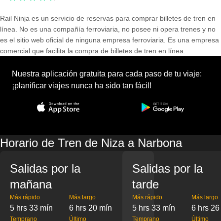
Rail Ninja es un servicio de reservas para comprar billetes de tren en
línea. No es una compañía ferroviaria, no posee ni opera trenes y no
es el sitio web oficial de ninguna empresa ferroviaria. Es una empresa
comercial que facilita la compra de billetes de tren en línea.
Nuestra aplicación gratuita para cada paso de tu viaje:
¡planificar viajes nunca ha sido tan fácil!
Horario de Tren de Niza a Narbona
Salidas por la
Salidas por la
mañana
tarde
Más rápido
Más largo
Más rápido
Más largo
5 hrs 33 mín
6 hrs 20 mín
5 hrs 33 mín
6 hrs 26
Temprano
Último
Temprano
Último