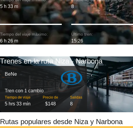
5 h 33 m
8
Tiempo del viaje máximo:
Último tren:
6 h 26 m
15:26
Trenes en la ruta Niza - Narbona
BeNe
Tren con 1 cambio
Tiempo de viaje
Precio de
Salidas
5 hrs 33 mín
$148
8
Rutas populares desde Niza y Narbona