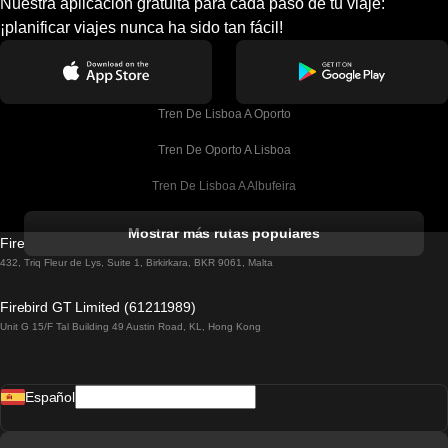
Nuestra aplicación gratuita para cada paso de tu viaje:
¡planificar viajes nunca ha sido tan fácil!
Tren De Lisboa A Oporto
Tren De Oporto A Lisboa
Tren De Lisboa A Albufeira
Tren De Albufeira A Lisboa
Mostrar más rutas populares
Firebird GT Limited (OC 1451)
Tren De Lisboa A Lagos
432, Triq Fleur de Lys, Suite 1, Birkirkara, BKR 9061, Malta
Tren De Lagos A Lisboa
Firebird GT Limited (61211989)
Unit G 15/F Tal Building 49 Austin Road, KL, Hong Kong
Tren De Lisboa A Madrid
Tren De Madrid A Lisboa
Español
Tren De Lisboa A Faro
Tren De Faro A Lisboa