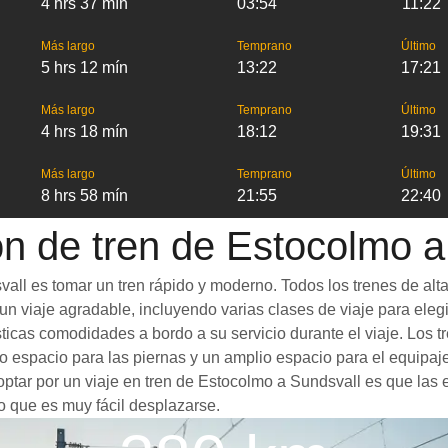
4 hrs 37 mín
03:54
11:22
Más largo
Temprano
Último
5 hrs 12 mín
13:22
17:21
Más largo
Temprano
Último
4 hrs 18 mín
18:12
19:31
Más largo
Temprano
Último
8 hrs 58 mín
21:55
22:40
ón de tren de Estocolmo a
all es tomar un tren rápido y moderno. Todos los trenes de alt
n viaje agradable, incluyendo varias clases de viaje para elegir
ásticas comodidades a bordo a su servicio durante el viaje. Lo
 espacio para las piernas y un amplio espacio para el equipaj
 optar por un viaje en tren de Estocolmo a Sundsvall es que las 
o que es muy fácil desplazarse.