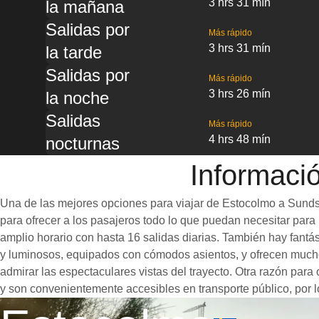
3 hrs 31 mín
la mañana
Salidas por
Más rápido
3 hrs 31 mín
la tarde
Salidas por
Más rápido
3 hrs 26 mín
la noche
Salidas
Más rápido
4 hrs 48 mín
nocturnas
Informaci
Una de las mejores opciones para viajar de Estocolmo a Sundsv
para ofrecer a los pasajeros todo lo que puedan necesitar para u
amplio horario con hasta 16 salidas diarias. También hay fant
y luminosos, equipados con cómodos asientos, y ofrecen mucho
admirar las espectaculares vistas del trayecto. Otra razón para
y son convenientemente accesibles en transporte público, por l