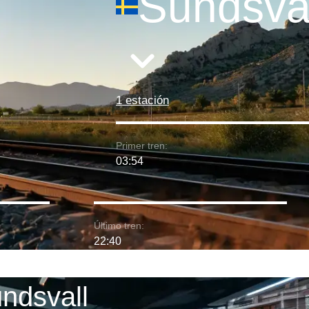
Sundsval
1 estación
Primer tren:
03:54
Último tren:
22:40
undsvall