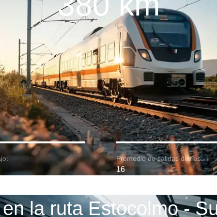
380 km
jo:
Promedio de salidas diarias:
16
en la ruta Estocolmo - S