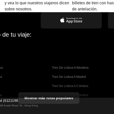
y vea lo que nuestros viajeros dicen
billetes de tren con ha
sobre nosotros.
de antelación.
de tu viaje:
oa
Tren De Lisboa A Albufeira
oa
Tren De Lisboa A Madrid
Tren De Lisboa A Coimbra
oa
Tren De Oporto A Coimbra
Mostrar más rutas populares
ed (61211989)
celona
Tren De Barcelona A Valencia
g 49 Austin Road, KL, Hong Kong
lona
Tren De Barcelona A Sevilla