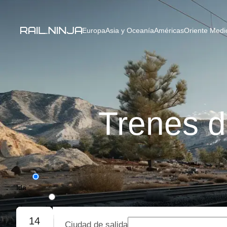
Europa
Asia y Oceanía
Américas
Oriente Medio
Trenes d
Ida
Ida y vuelta
14
Ciudad de salida