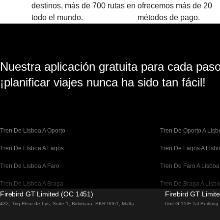
destinos, más de 700 rutas en
ofrecemos más de 20
todo el mundo.
métodos de pago.
Nuestra aplicación gratuita para cada paso 
¡planificar viajes nunca ha sido tan fácil!
Tren De Lisboa A Oporto
Tren De Oporto A Lisb
Tren De Lisboa A Lagos
Tren De Lagos A Lisb
Tren De Lisboa A Faro
Tren De Faro A Lisboa
Tren De Lisboa A Braga
Tren De Braga A Lisb
Firebird GT Limited (OC 1451)
Firebird GT Limit
Tren De Barcelona A Madrid
Tren De Madrid A Bar
432, Triq Fleur de Lys, Suite 1, Birkirkara, BKR 9061, Malta
Unit G 15/F Tal Buildin
Tren De Barcelona A París
Tren De París A Barce