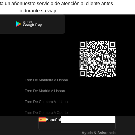
sta un año
nuestro servicio de atención al cliente antes
o durante su viaje.
Tren De Albufeira A Lisboa
Tren De Madrid A Lisboa
Tren De Coimbra A Lisboa
Tren De Coimbra A Oporto
Español
Tren De Valencia A Barcelona
Ayuda & Asistencia
Tren De Sevilla A Barcelona