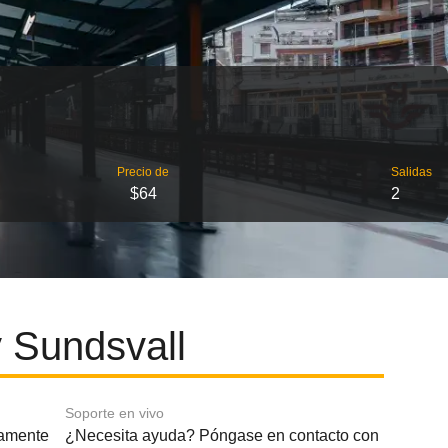
Precio de
Salidas
$64
2
 Sundsvall
Soporte en vivo
amente
¿Necesita ayuda? Póngase en contacto con