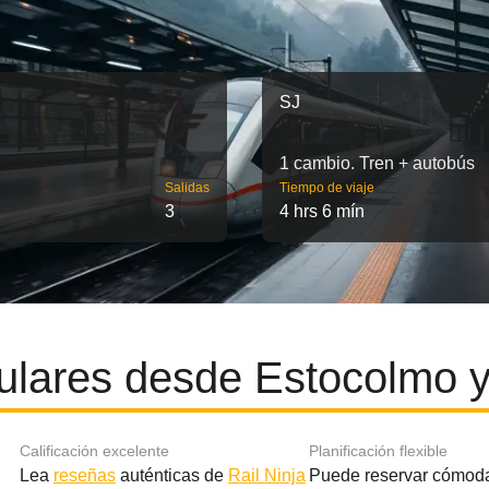
SJ
1 cambio. Tren + autobús
Salidas
Tiempo de viaje
3
4 hrs 6 mín
ulares desde Estocolmo y
Calificación excelente
Planificación flexible
Lea
reseñas
auténticas de
Rail Ninja
Puede reservar cómod