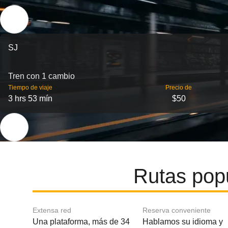
SJ
Tren con 1 cambio
Tiempo de viaje
Precio de
3 hrs 53 mín
$50
Rutas pop
Extensa red
Reserva conveniente
Una plataforma, más de 34
Hablamos su idioma y