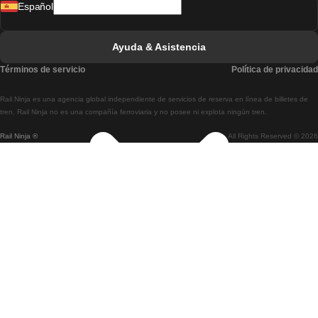
Español
Tren De Lisboa A Faro
Tren De Faro A Lisboa
Ayuda & Asistencia
Tren De Lisboa A Coimbra
Términos de servicio
Política de privacidad
Tren De Coimbra A Lisboa
Rail.Ninja es una agencia global independiente de servicios de reserva en línea de billetes de
Tren De Lisboa A Braga
tren. Rail Ninja no es una compañía ferroviaria y no posee ni explota ningún tren.
Rail Ninja ®
All Rights Reserved © 2026
Tren De Braga A Lisboa
Tren De Oporto A Coimbra
Tren De Coimbra A Oporto
Tren De Barcelona A Madrid
Tren De Madrid A Barcelona
Tren De Barcelona A Valencia
Tren De Valencia A Barcelona
Tren De Barcelona A París