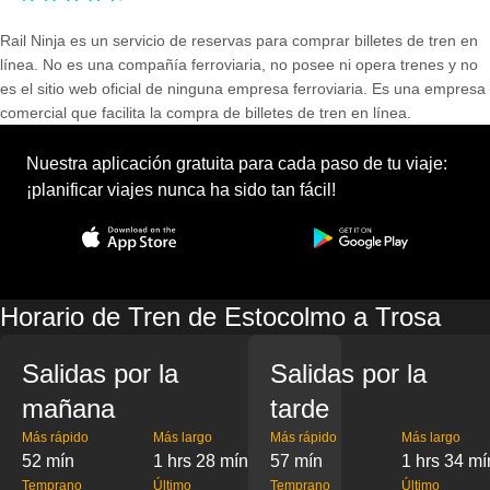
Rail Ninja es un servicio de reservas para comprar billetes de tren en
línea. No es una compañía ferroviaria, no posee ni opera trenes y no
es el sitio web oficial de ninguna empresa ferroviaria. Es una empresa
comercial que facilita la compra de billetes de tren en línea.
Nuestra aplicación gratuita para cada paso de tu viaje:
¡planificar viajes nunca ha sido tan fácil!
Horario de Tren de Estocolmo a Trosa
Salidas por la
Salidas por la
mañana
tarde
Más rápido
Más largo
Más rápido
Más largo
52 mín
1 hrs 28 mín
57 mín
1 hrs 34 mí
Temprano
Último
Temprano
Último