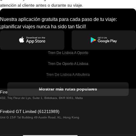
atención al cliente antes o durante su viaje.
Nuestra aplicación gratuita para cada paso de tu viaje:
¡planificar viajes nunca ha sido tan fácil!
Tren De Lisboa A Oporto
Tren De Oporto A Lisboa
Tren De Lisboa A Albufeira
Tren De Albufeira A Lisboa
Mostrar más rutas populares
Firebird GT Limited (OC 1451)
Tren De Lisboa A Lagos
432, Triq Fleur de Lys, Suite 1, Birkirkara, BKR 9061, Malta
Tren De Lagos A Lisboa
Firebird GT Limited (61211989)
Unit G 15/F Tal Building 49 Austin Road, KL, Hong Kong
Tren De Lisboa A Madrid
Tren De Madrid A Lisboa