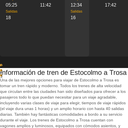
05:25
11:42
12:34
17:42
Salidas
Salidas
18
16
1
Información de tren de Estocolmo a Trosa
2
3
Una de las mejores opciones para viajar de Estocolmo a Trosa es
tomar un tren rápido y moderno. Todos los trenes de alta velocidad
que circulan entre las ciudades han sido diseñados para ofrecer a los
pasajeros todo lo que puedan necesitar para un viaje agradable,
incluyendo varias clases de viaje para elegir, tiempos de viaje rápidos
(el viaje dura unas 1 horas) y un amplio horario con hasta 40 salidas
diarias. También hay fantásticas comodidades a bordo a su servicio
durante el viaje. Los trenes de Estocolmo a Trosa cuentan con
vagones amplios y luminosos, equipados con cómodos asientos, y