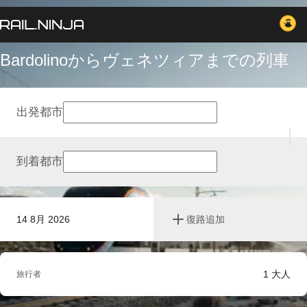
Bardolinoからヴェネツィアまでの列車
出発都市
到着都市
14 8月 2026
復路追加
1
大人
旅行者