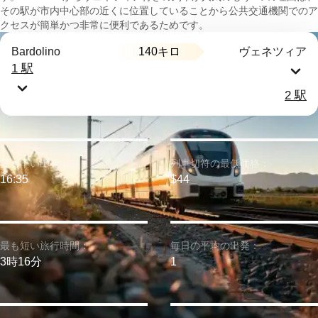
その駅が市内中心部の近くに位置していることから公共交通機関でのア
クセスが簡単かつ非常に便利であるためです。
140キロ
Bardolino
ヴェネツィア
1 駅
2 駅
最も早い出発：
列車切符の最低価格：
16:35
$44
最も短い旅行時間：
毎日の平均の出発：
3時16分
1