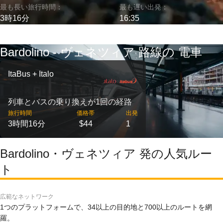
最も長い旅行時間：
最も遅い出発：
3時16分
16:35
Bardolino - ヴェネツィア 路線の 電車
ItaBus + Italo
列車とバスの乗り換えが1回の経路
旅行時間
価格帯
出発
3時間16分
$44
1
Bardolino・ヴェネツィア 発の人気ルー
ト
広範なネットワーク
1つのプラットフォームで、34以上の目的地と700以上のルートを網
羅。