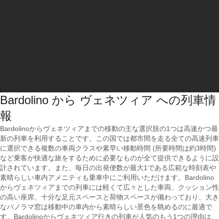
Bardolino から ヴェネツィア への列車情
報
Bardolinoからヴェネツィアまでの移動の主な選択肢の1つは高速かつ最
新の列車を利用することです。この国では都市間を走る全ての高速列車
に選択できる複数の車両クラスや素早い移動時間 (所要時間は約3時間)
など乗客が快適な旅をするために必要なものが全て提供できるように設
計されています。また、毎日の出発便数が最大1である広範な時刻表や
素晴らしい車内アメニティも乗車中にご利用いただけます。Bardolino
からヴェネツィアまでの列車には軽くて広々とした車両、クッション性
の高い座席、十分な足元スペースと荷物スペースが備わっており、大き
なパノラマ窓は移動中の車内から素晴らしい景色を眺めるのに最適で
す。Bardolinoからヴェネツィア行きの列車が人気のもう1つの理由は、