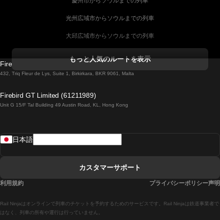
慶州市からソウルまでの列車
光州広域市からソウルまでの列車
大邱広域市からソウルまでの列車
コークからダブリンまでの列車
もっと人気のルートを表示
Firebird GT Limited (OC 1451)
ダブリンからゴールウェイまでの列車
432, Triq Fleur de Lys, Suite 1, Birkirkara, BKR 9061, Malta
ロンドンからエディンバラまでの列車
Firebird GT Limited (61211989)
Unit G 15/F Tal Building 49 Austin Road, KL, Hong Kong
ローマからナポリまでの列車
リスボンからラゴスまでの列車
日本語
リスボンからコインブラまでの列車
マドリードからマラガまでの列車
カスタマーサポート
マドリードからリスボンまでの列車
利用規約
プライバシーポリシー声明
マドリードからバルセロナまでの列車
Rail Ninjaはオンラインで列車のチケットを予約するためのサービスです。Rail Ninjaは鉄道事業者で
マドリードからセビリアまでの列車
はなく、列車の所有や運行は行っていません。