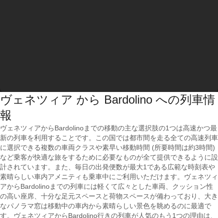
ヴェネツィア から Bardolino への列車情
報
ヴェネツィアからBardolinoまでの移動の主な選択肢の1つは高速かつ最
新の列車を利用することです。この国では都市間を走る全ての高速列車
に選択できる複数の車両クラスや素早い移動時間 (所要時間は約3時間)
など乗客が快適な旅をするために必要なものが全て提供できるように設
計されています。また、毎日の出発便数が最大1である広範な時刻表や
素晴らしい車内アメニティも乗車中にご利用いただけます。ヴェネツィ
アからBardolinoまでの列車には軽くて広々とした車両、クッション性
の高い座席、十分な足元スペースと荷物スペースが備わっており、大き
なパノラマ窓は移動中の車内から素晴らしい景色を眺めるのに最適で
す。ヴェネツィアからBardolino行きの列車が人気のもう1つの理由は、