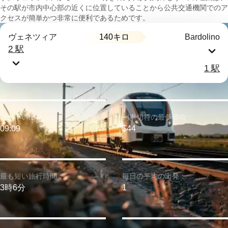
その駅が市内中心部の近くに位置していることから公共交通機関でのア
クセスが簡単かつ非常に便利であるためです。
140キロ
ヴェネツィア
Bardolino
2 駅
1 駅
最も早い出発：
列車切符の最低価格：
09:09
$44
最も短い旅行時間：
毎日の平均の出発：
3時6分
1