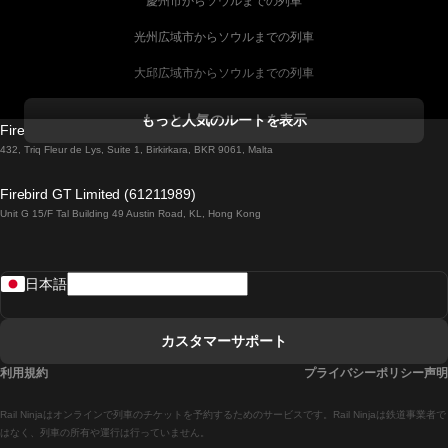
慶州市からソウルまでの列車
光州広域市からソウルまでの列車
大邱広域市からソウルまでの列車
コークからダブリンまでの列車
もっと人気のルートを表示
Firebird GT Limited (OC 1451)
ダブリンからゴールウェイまでの列車
432, Triq Fleur de Lys, Suite 1, Birkirkara, BKR 9061, Malta
ロンドンからエディンバラまでの列車
Firebird GT Limited (61211989)
Unit G 15/F Tal Building 49 Austin Road, KL, Hong Kong
ローマからナポリまでの列車
リスボンからラゴスまでの列車
日本語
リスボンからコインブラまでの列車
マドリードからマラガまでの列車
カスタマーサポート
マドリードからリスボンまでの列車
利用規約
プライバシーポリシー声明
マドリードからバルセロナまでの列車
Rail Ninjaはオンラインで列車のチケットを予約するためのサービスです。Rail Ninjaは鉄道事業者で
マドリードからセビリアまでの列車
はなく、列車の所有や運行は行っていません。