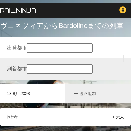
ヴェネツィアからBardolinoまでの列車
出発都市
到着都市
13 8月 2026
復路追加
1
大人
旅行者