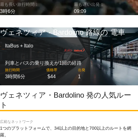
最も長い旅行時間：
最も遅い出発：
3時6分
09:09
ヴェネツィア - Bardolino 路線の 電車
ItaBus + Italo
列車とバスの乗り換えが1回の経路
旅行時間
価格帯
出発
3時間6分
$44
1
ヴェネツィア・Bardolino 発の人気ルー
ト
広範なネットワーク
1つのプラットフォームで、34以上の目的地と700以上のルートを網
羅。