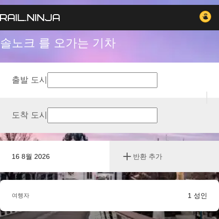
솔노크 를 오가는 기차
출발 도시
도착 도시
16 8월 2026
반환 추가
1
성인
여행자