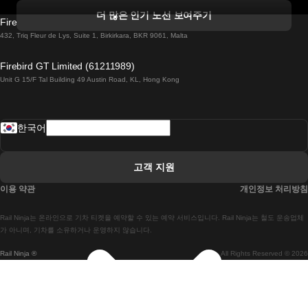
 더블린 열차 코르크
더 많은 인기 노선 보여주기
Firebird GT Limited (OC 1451)
 더블린에서 골웨이 열차
432, Triq Fleur de Lys, Suite 1, Birkirkara, BKR 9061, Malta
 런던 에든버러 열차에
Firebird GT Limited (61211989)
Unit G 15/F Tal Building 49 Austin Road, KL, Hong Kong
 로마에서 나폴리 열차
 로바니에미 헬싱키 열차에
한국어
 리스본 라고스 열차에
 리스본 포르투 기차에
고객 지원
 리스본에서 코임브라 열차에
이용 약관
개인정보 처리방침
 마드리드 말라가 열차에
Rail Ninja는 온라인으로 기차 티켓을 예약할 수 있는 예약 서비스입니다. Rail Ninja는 철도 운송업체
 마드리드-리스본 열차
가 아니며, 기차를 소유하거나 운영하지 않습니다.
Rail Ninja ®
All Rights Reserved © 2026
 마드리드에서 바르셀로나로 가는 고속 열차
 마드리드에서 세비야 고속 열차까지
 마드리드에서 알리 칸테 열차까지