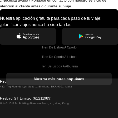
¿Necesita ayuda? Póngase en contacto con nuestro servicio de
atención al cliente antes o durante su viaje.
Nuestra aplicación gratuita para cada paso de tu viaje:
¡planificar viajes nunca ha sido tan fácil!
Tren De Lisboa A Oporto
Tren De Oporto A Lisboa
Tren De Lisboa A Albufeira
Tren De Albufeira A Lisboa
Mostrar más rutas populares
Firebird GT Limited (OC 1451)
Tren De Lisboa A Lagos
432, Triq Fleur de Lys, Suite 1, Birkirkara, BKR 9061, Malta
Tren De Lagos A Lisboa
Firebird GT Limited (61211989)
Unit G 15/F Tal Building 49 Austin Road, KL, Hong Kong
Tren De Lisboa A Madrid
Tren De Madrid A Lisboa