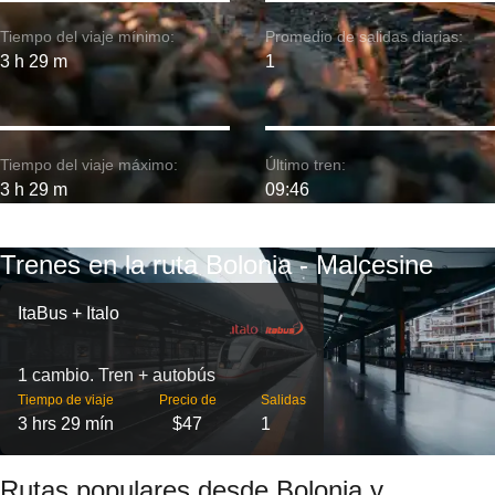
Tiempo del viaje mínimo:
Promedio de salidas diarias:
3 h 29 m
1
Tiempo del viaje máximo:
Último tren:
3 h 29 m
09:46
Trenes en la ruta Bolonia - Malcesine
ItaBus + Italo
1 cambio. Tren + autobús
Tiempo de viaje
Precio de
Salidas
3 hrs 29 mín
$47
1
Rutas populares desde Bolonia y