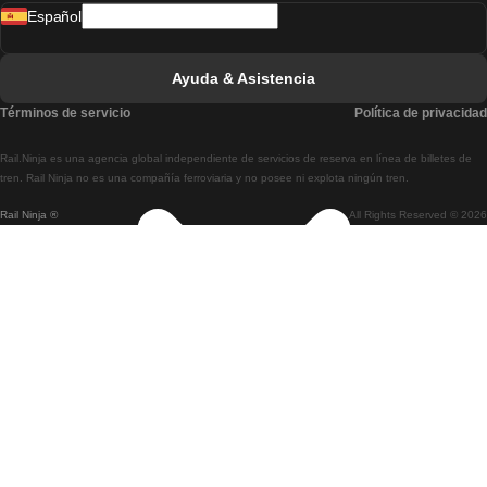
Español
Tren De Lisboa A Faro
Tren De Faro A Lisboa
Ayuda & Asistencia
Tren De Lisboa A Coimbra
Términos de servicio
Política de privacidad
Tren De Coimbra A Lisboa
Rail.Ninja es una agencia global independiente de servicios de reserva en línea de billetes de
Tren De Lisboa A Braga
tren. Rail Ninja no es una compañía ferroviaria y no posee ni explota ningún tren.
Rail Ninja ®
All Rights Reserved © 2026
Tren De Braga A Lisboa
Tren De Oporto A Coimbra
Tren De Coimbra A Oporto
Tren De Barcelona A Madrid
Tren De Madrid A Barcelona
Tren De Barcelona A Valencia
Tren De Valencia A Barcelona