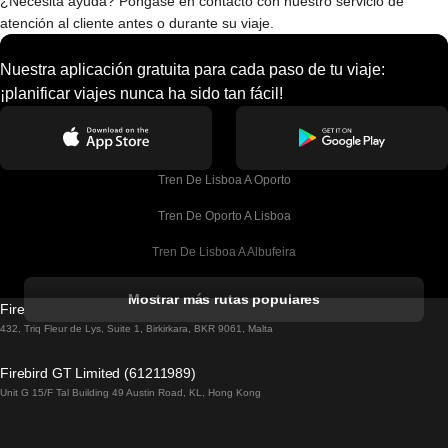
¿Necesita ayuda? Póngase en contacto con nuestro servicio de
atención al cliente antes o durante su viaje.
Nuestra aplicación gratuita para cada paso de tu viaje:
¡planificar viajes nunca ha sido tan fácil!
Tren De Lisboa A Oporto
Tren De Oporto A Lisboa
Tren De Lisboa A Albufeira
Tren De Albufeira A Lisboa
Mostrar más rutas populares
Firebird GT Limited (OC 1451)
Tren De Lisboa A Lagos
432, Triq Fleur de Lys, Suite 1, Birkirkara, BKR 9061, Malta
Tren De Lagos A Lisboa
Firebird GT Limited (61211989)
Unit G 15/F Tal Building 49 Austin Road, KL, Hong Kong
Tren De Lisboa A Madrid
Tren De Madrid A Lisboa