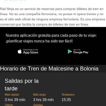
Rail Ninja es un servicio de reservas para comprar billetes de tren en
línea. No es una compañía ferroviaria, no posee ni opera trenes y no
es el sitio web oficial de ninguna empresa ferroviaria. Es una empresa
comercial que facilita la compra de billetes de tren en línea.
Nuestra aplicación gratuita para cada paso de tu viaje:
¡planificar viajes nunca ha sido tan fácil!
Horario de Tren de Malcesine a Bolonia
Salidas por la
tarde
Más rápido
Más largo
Temprano
3 hrs 39 mín
3 hrs 39 mín
15:35
Último
Salidas