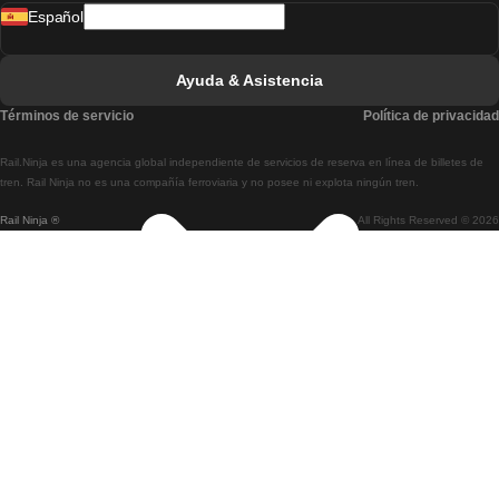
Español
Tren De Lisboa A Faro
Tren De Faro A Lisboa
Ayuda & Asistencia
Tren De Lisboa A Coimbra
Términos de servicio
Política de privacidad
Tren De Coimbra A Lisboa
Rail.Ninja es una agencia global independiente de servicios de reserva en línea de billetes de
Tren De Lisboa A Braga
tren. Rail Ninja no es una compañía ferroviaria y no posee ni explota ningún tren.
Rail Ninja ®
All Rights Reserved © 2026
Tren De Braga A Lisboa
Tren De Oporto A Coimbra
Tren De Coimbra A Oporto
Tren De Barcelona A Madrid
Tren De Madrid A Barcelona
Tren De Barcelona A Valencia
Tren De Valencia A Barcelona