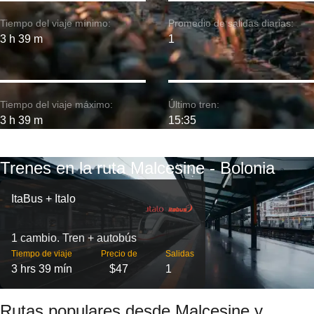
Tiempo del viaje mínimo:
Promedio de salidas diarias:
3 h 39 m
1
Tiempo del viaje máximo:
Último tren:
3 h 39 m
15:35
Trenes en la ruta Malcesine - Bolonia
ItaBus + Italo
1 cambio. Tren + autobús
Tiempo de viaje
Precio de
Salidas
3 hrs 39 mín
$47
1
Rutas populares desde Malcesine y