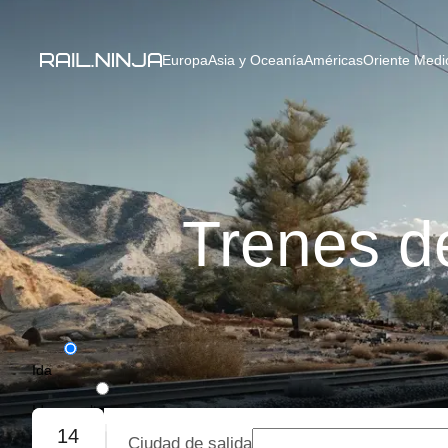
Europa
Asia y Oceanía
Américas
Oriente Medio
Trenes d
Ida
Ida y vuelta
14
Ciudad de salida