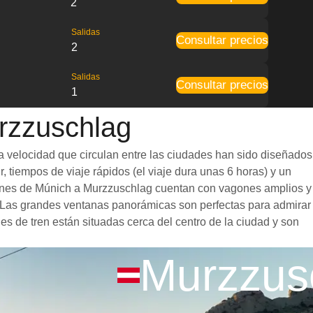
2
Salidas
Consultar precios
2
Salidas
Consultar precios
1
urzzuschlag
a velocidad que circulan entre las ciudades han sido diseñados
, tiempos de viaje rápidos (el viaje dura unas 6 horas) y un
 trenes de Múnich a Murzzuschlag cuentan con vagones amplios y
. Las grandes ventanas panorámicas son perfectas para admirar
es de tren están situadas cerca del centro de la ciudad y son
Murzzus