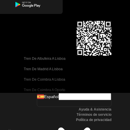
Tren De Albufeira A Lisboa
Tren De Madrid A Lisboa
Tren De Coimbra A Lisboa
Tren De Coimbra A Oporto
Español
Tren De Valencia A Barcelona
Ayuda & Asistencia
Tren De Sevilla A Barcelona
Términos de servicio
Política de privacidad
Tren De Málaga A Barcelona