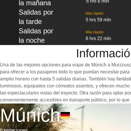
6 hrs 6 mín
la mañana
Salidas por
Más rápido
5 hrs 59 mín
la tarde
Salidas por
Más rápido
6 hrs 22 mín
la noche
Informació
Una de las mejores opciones para viajar de Múnich a Murzzusch
para ofrecer a los pasajeros todo lo que puedan necesitar para u
amplio horario con hasta 5 salidas diarias. También hay fantá
luminosos, equipados con cómodos asientos, y ofrecen mucho e
las espectaculares vistas del trayecto. Otra razón para optar p
convenientemente accesibles en transporte público, por lo que 
Múnich
6 estaciones