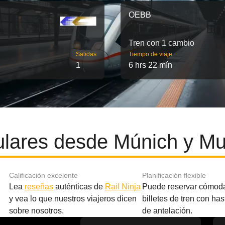
OEBB
Tren con 1 cambio
Salidas
Tiempo de viaje
1
6 hrs 22 mín
ulares desde Múnich y Mu
Calificación excelente
Planificación flexible
Lea
reseñas
auténticas de
Rail Ninja
Puede reservar cómod
y vea lo que nuestros viajeros dicen
billetes de tren con ha
sobre nosotros.
de antelación.