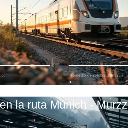
jo:
Promedio de salidas diarias:
5
en la ruta Múnich - Murz