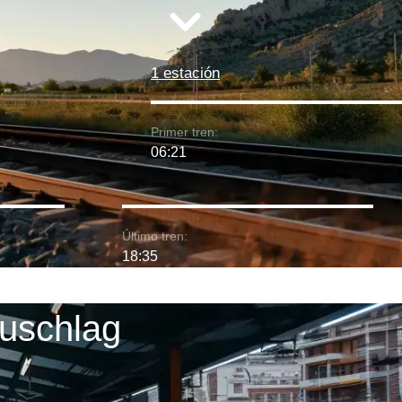
1 estación
Primer tren:
06:21
Último tren:
18:35
zuschlag