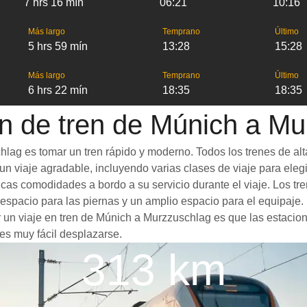
7 hrs 16 mín
06:21
10:16
Más largo
Temprano
Último
5 hrs 59 mín
13:28
15:28
Más largo
Temprano
Último
6 hrs 22 mín
18:35
18:35
n de tren de Múnich a M
lag es tomar un tren rápido y moderno. Todos los trenes de alt
n viaje agradable, incluyendo varias clases de viaje para elegir
sticas comodidades a bordo a su servicio durante el viaje. Los
spacio para las piernas y un amplio espacio para el equipaje
or un viaje en tren de Múnich a Murzzuschlag es que las estacion
es muy fácil desplazarse.
313 km