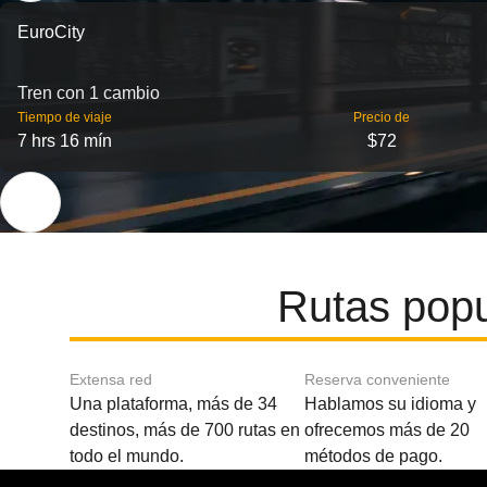
EuroCity
Tren con 1 cambio
Tiempo de viaje
Precio de
7 hrs 16 mín
$72
Rutas pop
Extensa red
Reserva conveniente
Una plataforma, más de 34
Hablamos su idioma y
destinos, más de 700 rutas en
ofrecemos más de 20
todo el mundo.
métodos de pago.