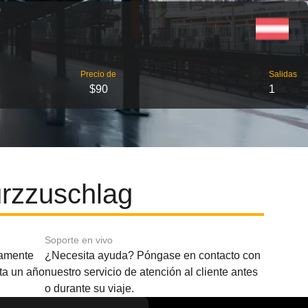
Precio de
Salidas
$90
1
rzzuschlag
Soporte en vivo
amente
¿Necesita ayuda? Póngase en contacto con
sta un año
nuestro servicio de atención al cliente antes
o durante su viaje.