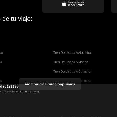
de tu viaje:
oa
Tren De Lisboa A Albufeira
oa
Tren De Lisboa A Madrid
Tren De Lisboa A Coimbra
oa
Tren De Oporto A Coimbra
Mostrar más rutas populares
ed (61211989)
celona
Tren De Barcelona A Valencia
g 49 Austin Road, KL, Hong Kong
lona
Tren De Barcelona A Sevilla
n A Barcelona
Tren De Barcelona A Málaga