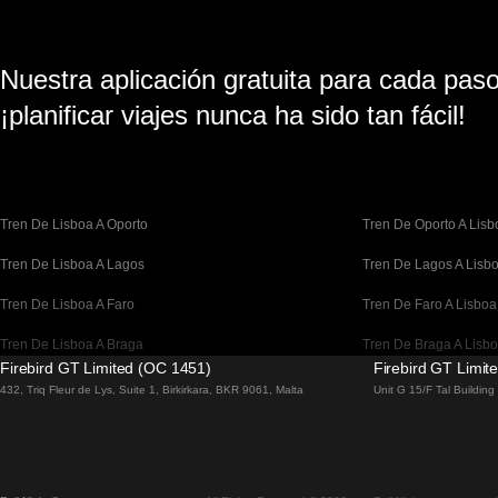
Nuestra aplicación gratuita para cada paso 
¡planificar viajes nunca ha sido tan fácil!
Tren De Lisboa A Oporto
Tren De Oporto A Lisb
Tren De Lisboa A Lagos
Tren De Lagos A Lisb
Tren De Lisboa A Faro
Tren De Faro A Lisboa
Tren De Lisboa A Braga
Tren De Braga A Lisb
Firebird GT Limited (OC 1451)
Firebird GT Limit
Tren De Barcelona A Madrid
Tren De Madrid A Bar
432, Triq Fleur de Lys, Suite 1, Birkirkara, BKR 9061, Malta
Unit G 15/F Tal Buildin
Tren De Barcelona A París
Tren De París A Barce
Tren De Barcelona A San Sebastián
Tren De San Sebastiá