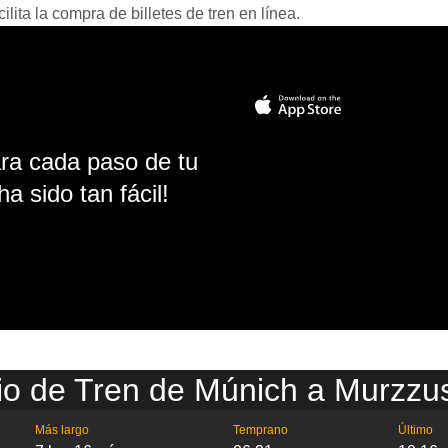
ita la compra de billetes de tren en línea.
ara cada paso de tu
ha sido tan fácil!
io de Tren de Múnich a Murzzu
Más largo
Temprano
Último