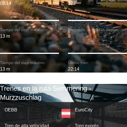
08:14
$22
Tiempo del viaje mínimo:
Promedio de salidas diarias:
13 m
9
Tiempo del viaje máximo:
Último tren:
13 m
22:14
Trenes en la ruta Semmering -
Murzzuschlag
OEBB
EuroCity
Tren de alta velocidad
Tren exprés