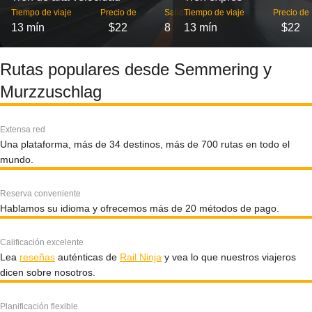
Tiempo de viaje
Precio de
Salidas
Tiempo de viaje
Precio de
13 mín
$22
8
13 mín
$22
Rutas populares desde Semmering y
Murzzuschlag
Extensa red
Una plataforma, más de 34 destinos, más de 700 rutas en todo el
mundo.
Reserva conveniente
Hablamos su idioma y ofrecemos más de 20 métodos de pago.
Calificación excelente
Lea
reseñas
auténticas de
Rail Ninja
y vea lo que nuestros viajeros
dicen sobre nosotros.
Planificación flexible