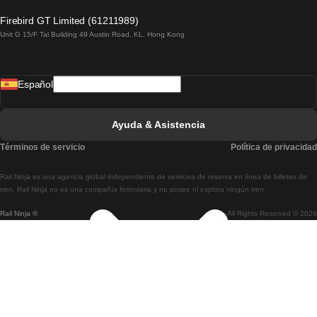
Tren De Lagos A Lisboa
Firebird GT Limited (61211989)
Unit G 15/F Tal Building 49 Austin Road, KL, Hong Kong
Tren De Lisboa A Madrid
Tren De Madrid A Lisboa
Español
Tren De Lisboa A Faro
Tren De Faro A Lisboa
Ayuda & Asistencia
Tren De Lisboa A Coimbra
Términos de servicio
Política de privacidad
Tren De Coimbra A Lisboa
Rail.Ninja es una agencia global independiente de servicios de reserva en línea de billetes de
Tren De Lisboa A Braga
tren. Rail Ninja no es una compañía ferroviaria y no posee ni explota ningún tren.
Rail Ninja ®
All Rights Reserved © 2026
Tren De Braga A Lisboa
Tren De Oporto A Coimbra
Tren De Coimbra A Oporto
Tren De Barcelona A Madrid