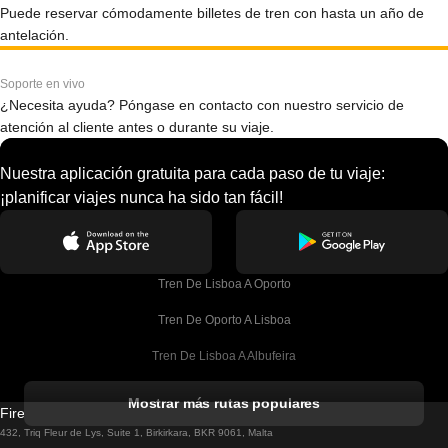
Puede reservar cómodamente billetes de tren con hasta un año de
antelación.
Soporte en vivo
¿Necesita ayuda? Póngase en contacto con nuestro servicio de
atención al cliente antes o durante su viaje.
Nuestra aplicación gratuita para cada paso de tu viaje:
¡planificar viajes nunca ha sido tan fácil!
Tren De Lisboa A Oporto
Tren De Oporto A Lisboa
Tren De Lisboa A Albufeira
Tren De Albufeira A Lisboa
Mostrar más rutas populares
Firebird GT Limited (OC 1451)
Tren De Lisboa A Lagos
432, Triq Fleur de Lys, Suite 1, Birkirkara, BKR 9061, Malta