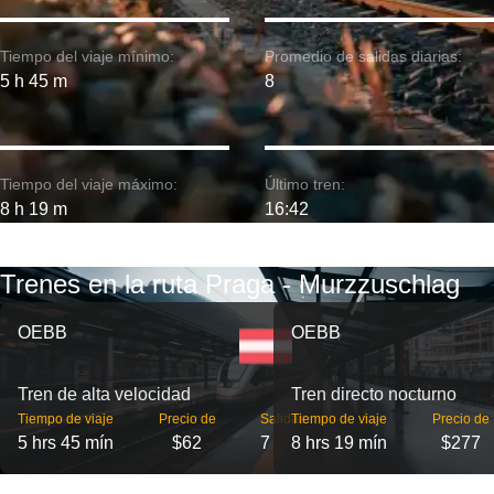
Tiempo del viaje mínimo:
Promedio de salidas diarias:
5 h 45 m
8
Tiempo del viaje máximo:
Último tren:
8 h 19 m
16:42
Trenes en la ruta Praga - Murzzuschlag
OEBB
OEBB
Tren de alta velocidad
Tren directo nocturno
Tiempo de viaje
Precio de
Salidas
Tiempo de viaje
Precio de
5 hrs 45 mín
$62
7
8 hrs 19 mín
$277