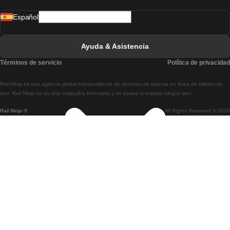
Tren De Madrid A Lisboa
Español
Tren De Lisboa A Faro
Tren De Faro A Lisboa
Ayuda & Asistencia
Tren De Lisboa A Coimbra
Términos de servicio
Política de privacidad
Tren De Coimbra A Lisboa
Rail.Ninja es una agencia global independiente de servicios de reserva en línea de billetes de
Tren De Lisboa A Braga
tren. Rail Ninja no es una compañía ferroviaria y no posee ni explota ningún tren.
Rail Ninja ®
All Rights Reserved © 2026
Tren De Braga A Lisboa
Tren De Oporto A Coimbra
Tren De Coimbra A Oporto
Tren De Barcelona A Madrid
Tren De Madrid A Barcelona
Tren De Barcelona A Valencia
Tren De Valencia A Barcelona