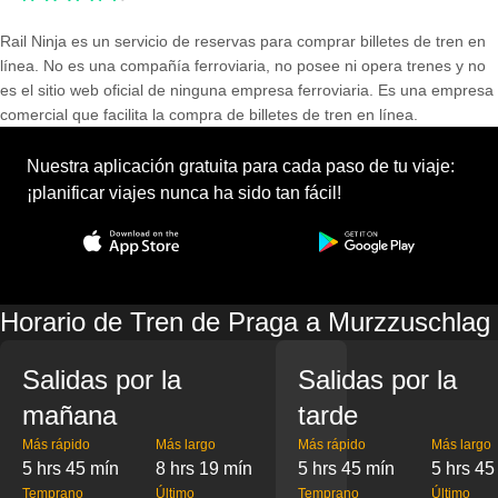
Rail Ninja es un servicio de reservas para comprar billetes de tren en
línea. No es una compañía ferroviaria, no posee ni opera trenes y no
es el sitio web oficial de ninguna empresa ferroviaria. Es una empresa
comercial que facilita la compra de billetes de tren en línea.
Nuestra aplicación gratuita para cada paso de tu viaje:
¡planificar viajes nunca ha sido tan fácil!
Horario de Tren de Praga a Murzzuschlag
Salidas por la
Salidas por la
mañana
tarde
Más rápido
Más largo
Más rápido
Más largo
5 hrs 45 mín
8 hrs 19 mín
5 hrs 45 mín
5 hrs 45
Temprano
Último
Temprano
Último