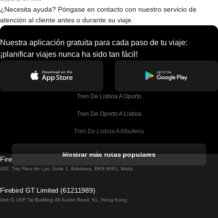
¿Necesita ayuda? Póngase en contacto con nuestro servicio de
atención al cliente antes o durante su viaje.
Nuestra aplicación gratuita para cada paso de tu viaje:
¡planificar viajes nunca ha sido tan fácil!
Tren De Lisboa A Oporto
Tren De Oporto A Lisboa
Tren De Lisboa A Albufeira
Tren De Albufeira A Lisboa
Mostrar más rutas populares
Firebird GT Limited (OC 1451)
Tren De Lisboa A Lagos
432, Triq Fleur de Lys, Suite 1, Birkirkara, BKR 9061, Malta
Tren De Lagos A Lisboa
Firebird GT Limited (61211989)
Unit G 15/F Tal Building 49 Austin Road, KL, Hong Kong
Tren De Lisboa A Madrid