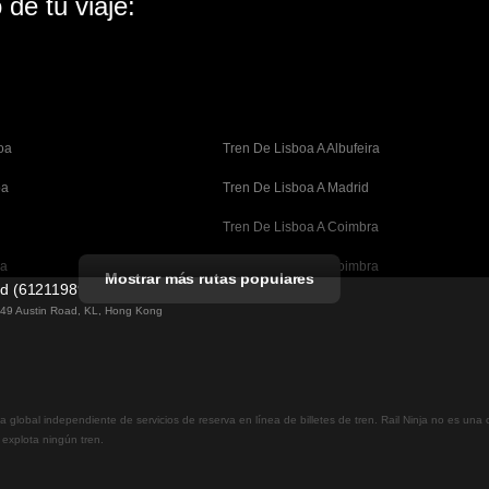
de tu viaje:
oa
Tren De Lisboa A Albufeira
oa
Tren De Lisboa A Madrid
Tren De Lisboa A Coimbra
oa
Tren De Oporto A Coimbra
Mostrar más rutas populares
ed (61211989)
celona
Tren De Barcelona A Valencia
g 49 Austin Road, KL, Hong Kong
lona
Tren De Barcelona A Sevilla
n A Barcelona
Tren De Barcelona A Málaga
a global independiente de servicios de reserva en línea de billetes de tren. Rail Ninja no es un
rid
Tren De Madrid A Málaga
i explota ningún tren.
drid
Tren De Madrid A Córdoba