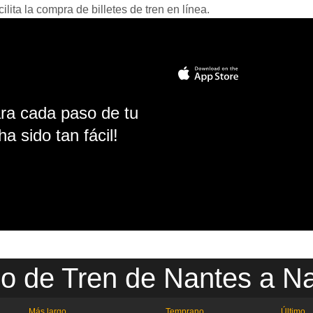
ita la compra de billetes de tren en línea.
ara cada paso de tu
ha sido tan fácil!
io de Tren de Nantes a N
Más largo
Temprano
Último