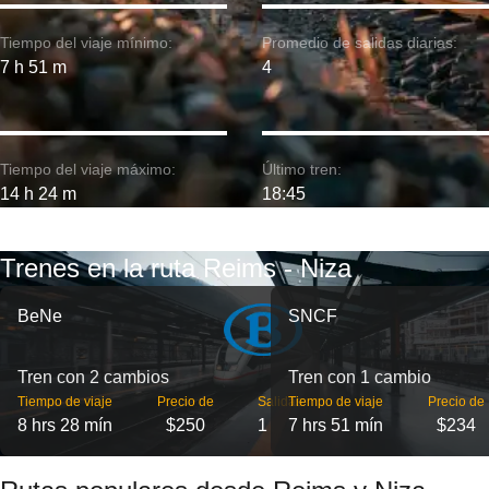
Tiempo del viaje mínimo:
Promedio de salidas diarias:
7 h 51 m
4
Tiempo del viaje máximo:
Último tren:
14 h 24 m
18:45
Trenes en la ruta Reims - Niza
BeNe
SNCF
Tren con 2 cambios
Tren con 1 cambio
Tiempo de viaje
Precio de
Salidas
Tiempo de viaje
Precio de
8 hrs 28 mín
$250
1
7 hrs 51 mín
$234