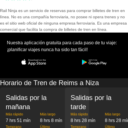
Rail Ninja es un servicio de reservas para comprar billetes de tren en
línea. No es una compañía ferroviaria, no posee ni opera trenes y no
es el sitio web oficial de ninguna empresa ferroviaria. Es una empresa
comercial que facilita la compra de billetes de tren en línea.
Nuestra aplicación gratuita para cada paso de tu viaje:
¡planificar viajes nunca ha sido tan fácil!
Horario de Tren de Reims a Niza
Salidas por la
Salidas por la
mañana
tarde
Más rápido
Más largo
Más rápido
Más largo
7 hrs 51 mín
8 hrs 8 mín
8 hrs 28 mín
8 hrs 28 mí
Temprano
Último
Temprano
Último