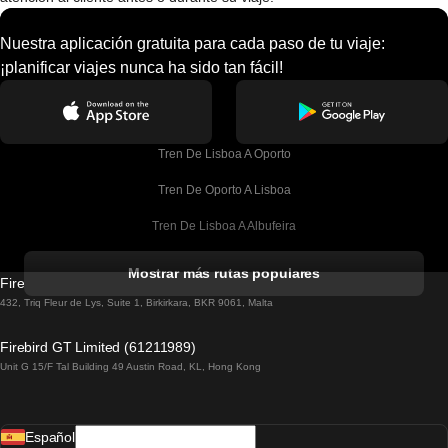
Nuestra aplicación gratuita para cada paso de tu viaje:
¡planificar viajes nunca ha sido tan fácil!
Tren De Lisboa A Oporto
Tren De Oporto A Lisboa
Tren De Lisboa A Albufeira
Tren De Albufeira A Lisboa
Mostrar más rutas populares
Firebird GT Limited (OC 1451)
Tren De Lisboa A Lagos
432, Triq Fleur de Lys, Suite 1, Birkirkara, BKR 9061, Malta
Tren De Lagos A Lisboa
Firebird GT Limited (61211989)
Unit G 15/F Tal Building 49 Austin Road, KL, Hong Kong
Tren De Lisboa A Madrid
Tren De Madrid A Lisboa
Español
Tren De Lisboa A Faro