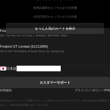
光州広域市からソウルまでの列車
大邱広域市からソウルまでの列車
コークからダブリンまでの列車
もっと人気のルートを表示
Firebird GT Limited (OC 1451)
ダブリンからゴールウェイまでの列車
432, Triq Fleur de Lys, Suite 1, Birkirkara, BKR 9061, Malta
ロンドンからエディンバラまでの列車
Firebird GT Limited (61211989)
Unit G 15/F Tal Building 49 Austin Road, KL, Hong Kong
ローマからナポリまでの列車
リスボンからラゴスまでの列車
日本語
リスボンからコインブラまでの列車
マドリードからマラガまでの列車
カスタマーサポート
マドリードからリスボンまでの列車
利用規約
プライバシーポリシー声明
マドリードからバルセロナまでの列車
Rail Ninjaはオンラインで列車のチケットを予約するためのサービスです。Rail Ninjaは鉄道事業者で
マドリードからセビリアまでの列車
はなく、列車の所有や運行は行っていません。