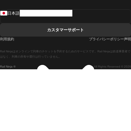
リスボンからラゴスまでの列車
日本語
リスボンからコインブラまでの列車
マドリードからマラガまでの列車
カスタマーサポート
マドリードからリスボンまでの列車
利用規約
プライバシーポリシー声明
マドリードからバルセロナまでの列車
Rail Ninjaはオンラインで列車のチケットを予約するためのサービスです。Rail Ninjaは鉄道事業者で
マドリードからセビリアまでの列車
はなく、列車の所有や運行は行っていません。
Rail Ninja ®
All Rights Reserved © 2026
マドリードからアリカンテまでの列車
マラガからマドリードまでの列車
バルセロナからマドリードまでの列車
バルセロナからセビリアまでの列車
バルセロナからマラガまでの列車
ヴェネツィアからフィレンツェまでの列車
ヴェネツィアからローマまでの列車