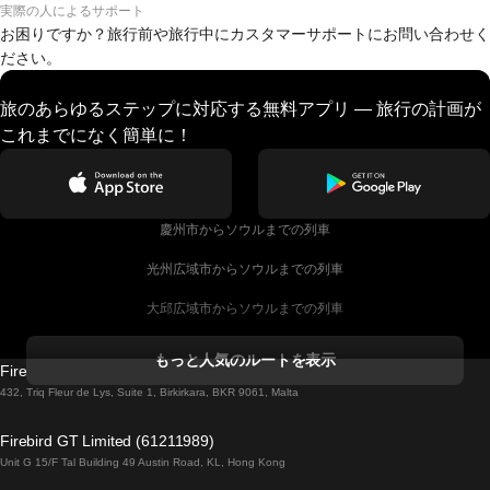
実際の人によるサポート
お困りですか？旅行前や旅行中にカスタマーサポートにお問い合わせく
ださい。
旅のあらゆるステップに対応する無料アプリ — 旅行の計画が
これまでになく簡単に！
慶州市からソウルまでの列車
光州広域市からソウルまでの列車
大邱広域市からソウルまでの列車
コークからダブリンまでの列車
もっと人気のルートを表示
Firebird GT Limited (OC 1451)
ダブリンからゴールウェイまでの列車
432, Triq Fleur de Lys, Suite 1, Birkirkara, BKR 9061, Malta
ロンドンからエディンバラまでの列車
Firebird GT Limited (61211989)
Unit G 15/F Tal Building 49 Austin Road, KL, Hong Kong
ローマからナポリまでの列車