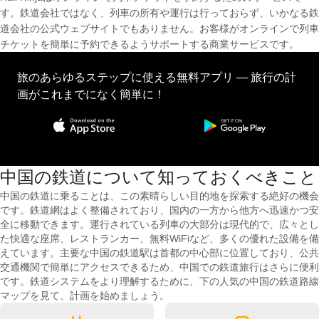
す。鉄道会社ではなく、列車の所有や運行は行っておらず、いかなる鉄
道会社の公式ウェブサイトでもありません。お客様がオンラインで列車
チケットを簡単に予約できるようサポートする商業サービスです。
旅のあらゆるステップに使える無料アプリ — 旅行の計
画がこれまでになく簡単に！
中国の鉄道について知っておくべきこと
中国の鉄道に乗ることは、この素晴らしい目的地を探索する絶好の機会
です。鉄道網はよく整備されており、国内の一方から他方へ迅速かつ安
全に移動できます。運行されている列車の大部分は現代的で、広々とし
た快適な座席、レストランカー、無料WiFiなど、多くの優れた設備を備
えています。主要な中国の鉄道駅は首都の中心部に位置しており、公共
交通機関で簡単にアクセスできるため、中国での鉄道旅行はさらに便利
です。鉄道システムをより理解するために、下の人気の中国の鉄道路線
マップを見て、計画を始めましょう。