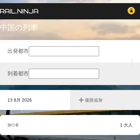
中国の列車
出発都市
到着都市
13 8月 2026
復路追加
1
大人
旅行者