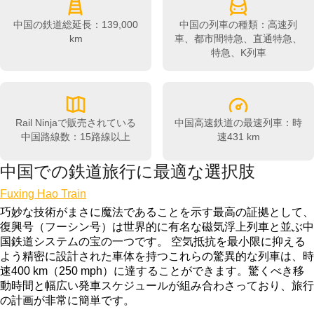
中国の鉄道総延長：139,000
中国の列車の種類：高速列
km
車、都市間特急、直通特急、
特急、K列車
Rail Ninjaで販売されている
中国高速鉄道の最速列車：時
中国路線数：15路線以上
速431 km
中国での鉄道旅行に最適な選択肢
Fuxing Hao Train
巧妙な技術がまさに魔法であることを示す最高の証拠として、
復興号（フーシン号）は世界的に有名な磁気浮上列車と並ぶ中
国鉄道システムの宝の一つです。 空気抵抗を最小限に抑える
よう精密に設計された車体を持つこれらの驚異的な列車は、時
速400 km（250 mph）に達することができます。驚くべき移
動時間と幅広い発車スケジュールが組み合わさっており、旅行
の計画が非常に簡単です。