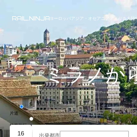
ヨーロッパ
アジア・オセアニア
アメリカ大陸
ミラノか
片道
往復旅行
16
出発都市