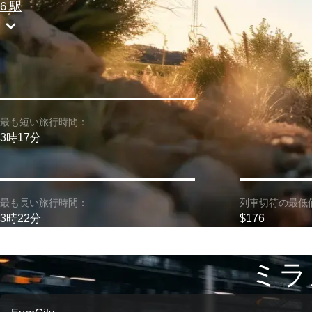
6 駅
最も短い旅行時間：
3時17分
最も長い旅行時間：
列車切符の最低
3時22分
$176
ミラ