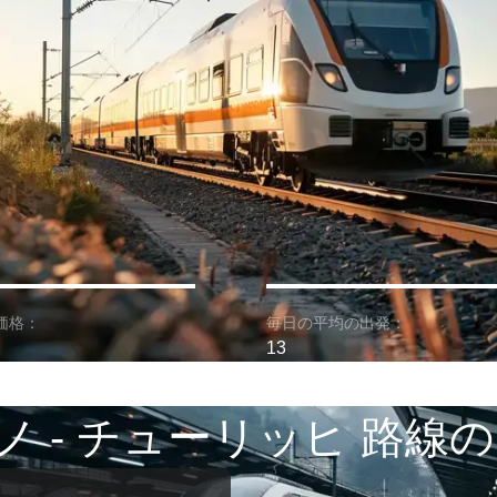
価格：
毎日の平均の出発：
13
ノ - チューリッヒ 路線の