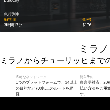
EuroCity
急行列車
旅行時間
価格帯
3時間17分
$176
ミラノ
ミラノからチューリッヒまでの
広範なネットワーク
簡単予約
1つのプラットフォームで、34以上
多言語対応、20
の目的地と700以上のルートを網
払い方法をご用
羅。
す。