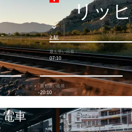
リッヒ
2 駅
最も早い出発：
07:10
最も遅い出発：
20:10
 電車