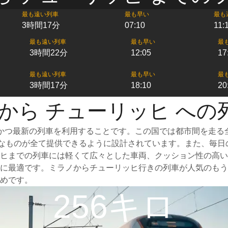
最も遠い列車
最も早い
最も
3時間17分
07:10
11:
最も遠い列車
最も早い
最
3時間22分
12:05
17
最も遠い列車
最も早い
最
3時間17分
18:10
20
 から チューリッヒ への
かつ最新の列車を利用することです。この国では都市間を走る
必要なものが全て提供できるように設計されています。また、毎
ヒまでの列車には軽くて広々とした車両、クッション性の高い
に最適です。ミラノからチューリッヒ行きの列車が人気のもう
めです。
256キロ