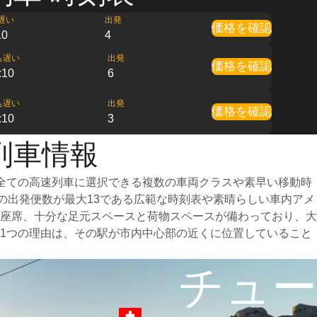
遅い
出発
価格を確認
10
4
も遅い
出発
価格を確認
:10
6
も遅い
出発
価格を確認
:10
3
列車情報
全ての高速列車に選択できる複数の車両クラスや素早い移動時
日の出発便数が最大13である広範な時刻表や素晴らしい車内アメ
座席、十分な足元スペースと荷物スペースが備わっており、大
1つの理由は、その駅が市内中心部の近くに位置していること
チュー