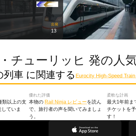
出発
13
・チューリッヒ 発の人
列車 に関連する
Eurocity High-Speed Train
優れた評価
柔軟な計画
種類以上の支
本物の
Rail Ninja レビュー
を読ん
最大1年前ま
意していま
で、旅行者の声を聞いてみましょ
チケットを
う。
す！