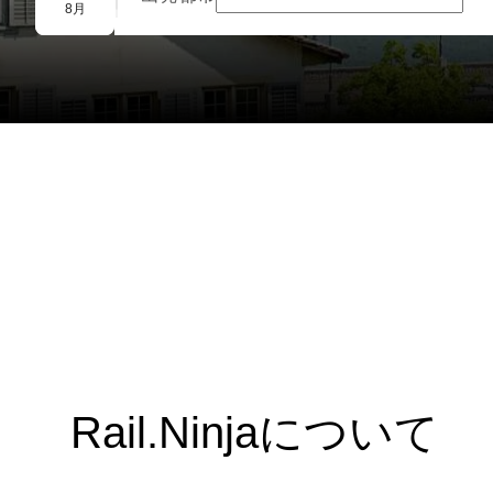
団体予約
8月
Rail.Ninjaについて