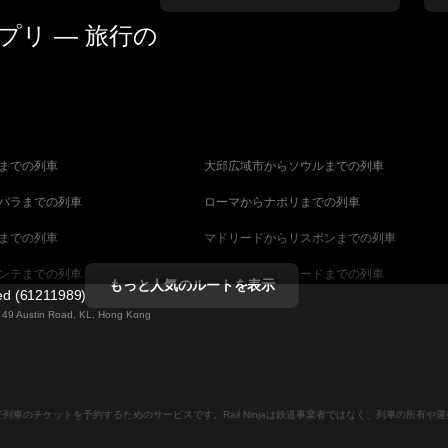
リ — 旅行の
までの列車
大邱広域市からソウルまでの列車
バラまでの列車
ローマからナポリまでの列車
までの列車
マドリードからリスボンまでの列車
ンテまでの列車
マラガからマドリードまでの列車
もっと人気のルートを表示
ted (61211989)
までの列車
ヴェネツィアからフィレンツェまでの列車
ng 49 Austin Road, KL, Hong Kong
ダペストまでの列車
ウィーンからブダペストまでの列車
列車
ストックホルムからコペンハーゲンまでの列
ンラインで列車のチケットを予約するためのサービスです。Rail Ninjaは鉄道事業者ではなく、列車の所有
ーンまでの列車
キャンベラからシドニーまでの列車