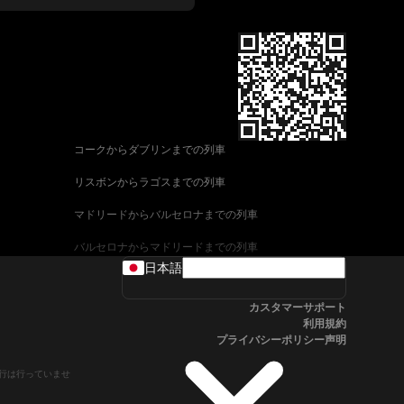
コークからダブリンまでの列車
リスボンからラゴスまでの列車
マドリードからバルセロナまでの列車
バルセロナからマドリードまでの列車
日本語
ヴェネツィアからローマまでの列車
カスタマーサポート
ウィーンからザルツブルクまでの列車
利用規約
プライバシーポリシー声明
車
アリカンテからマドリードまでの列車
や運行は行っていませ
フィレンツェからヴェネツィアまでの列車