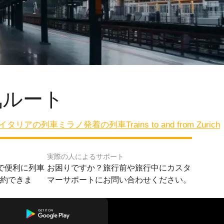
気ルート
イタリアの列車
ミラノ発着の列車
Trains to and from Zurich
実際の人によるサポート
で便利に列車
お困りですか？旅行前や旅行中にカスタ
予約できま
マーサポートにお問い合わせください。