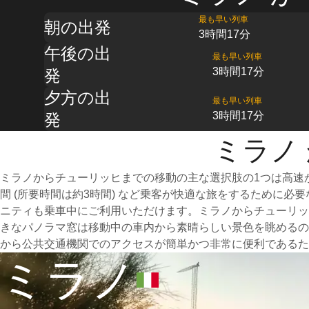
最も早い列車
朝の出発
3時間17分
午後の出
最も早い列車
3時間17分
発
夕方の出
最も早い列車
3時間17分
発
ミラノ
ミラノからチューリッヒまでの移動の主な選択肢の1つは高速
間 (所要時間は約3時間) など乗客が快適な旅をするために
ニティも乗車中にご利用いただけます。ミラノからチューリッ
きなパノラマ窓は移動中の車内から素晴らしい景色を眺めるの
から公共交通機関でのアクセスが簡単かつ非常に便利であるた
ミラノ