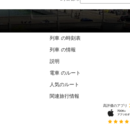
9.2 / 10 点、75 
列車 の時刻表
列車 の情報
説明
電車 のルート
人気のルート
関連旅行情報
高評価のアプリ