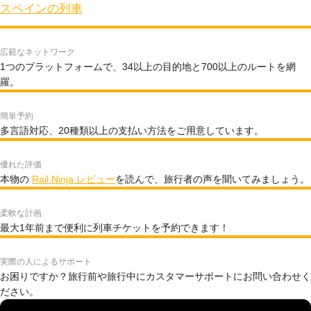
スペインの列車
広範なネットワーク
1つのプラットフォームで、34以上の目的地と700以上のルートを網
羅。
簡単予約
多言語対応、20種類以上の支払い方法をご用意しています。
優れた評価
本物の
Rail Ninja レビュー
を読んで、旅行者の声を聞いてみましょう。
柔軟な計画
最大1年前まで便利に列車チケットを予約できます！
実際の人によるサポート
お困りですか？旅行前や旅行中にカスタマーサポートにお問い合わせく
ださい。