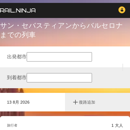
サン・セバスティアンからバルセロナ
までの列車
出発都市
到着都市
13 8月 2026
復路追加
1
大人
旅行者