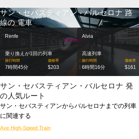
サン・セバスティアン - バルセロナ 路
線の 電車
Renfe
Alvia
乗り換えが1回の列車
高速列車
旅行時間
価格帯
出発
旅行時間
価格帯
7時間45分
$203
1
6時間16分
$161
サン・セバスティアン・バルセロナ 発
の人気ルート
サン・セバスティアンからバルセロナまでの列車 
に関連する
Ave High-Speed Train