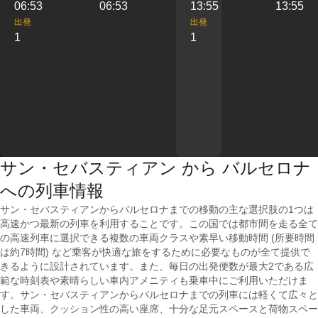
06:53
06:53
13:55
13:55
出発
出発
1
1
サン・セバスティアン から バルセロナ
への列車情報
サン・セバスティアンからバルセロナまでの移動の主な選択肢の1つは
高速かつ最新の列車を利用することです。この国では都市間を走る全て
の高速列車に選択できる複数の車両クラスや素早い移動時間 (所要時間
は約7時間) など乗客が快適な旅をするために必要なものが全て提供で
きるように設計されています。また、毎日の出発便数が最大2である広
範な時刻表や素晴らしい車内アメニティも乗車中にご利用いただけま
す。サン・セバスティアンからバルセロナまでの列車には軽くて広々と
した車両、クッション性の高い座席、十分な足元スペースと荷物スペー