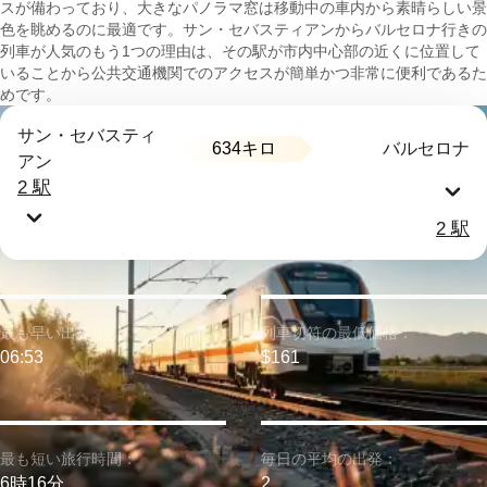
スが備わっており、大きなパノラマ窓は移動中の車内から素晴らしい景
色を眺めるのに最適です。サン・セバスティアンからバルセロナ行きの
列車が人気のもう1つの理由は、その駅が市内中心部の近くに位置して
いることから公共交通機関でのアクセスが簡単かつ非常に便利であるた
めです。
サン・セバスティ
634キロ
バルセロナ
アン
2 駅
2 駅
最も早い出発：
列車切符の最低価格：
06:53
$161
最も短い旅行時間：
毎日の平均の出発：
6時16分
2