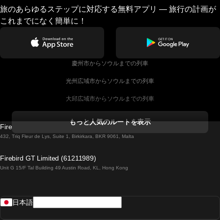
旅のあらゆるステップに対応する無料アプリ — 旅行の計画が
これまでになく簡単に！
慶州市からソウルまでの列車
光州広域市からソウルまでの列車
大邱広域市からソウルまでの列車
コークからダブリンまでの列車
もっと人気のルートを表示
Firebird GT Limited (OC 1451)
ダブリンからゴールウェイまでの列車
432, Triq Fleur de Lys, Suite 1, Birkirkara, BKR 9061, Malta
ロンドンからエディンバラまでの列車
Firebird GT Limited (61211989)
Unit G 15/F Tal Building 49 Austin Road, KL, Hong Kong
ローマからナポリまでの列車
リスボンからラゴスまでの列車
日本語
リスボンからコインブラまでの列車