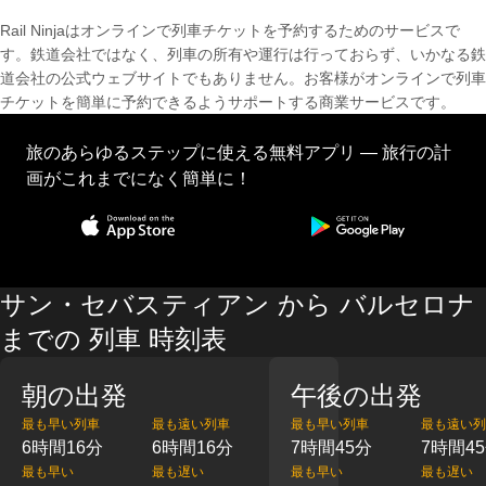
Rail Ninjaはオンラインで列車チケットを予約するためのサービスで
す。鉄道会社ではなく、列車の所有や運行は行っておらず、いかなる鉄
道会社の公式ウェブサイトでもありません。お客様がオンラインで列車
チケットを簡単に予約できるようサポートする商業サービスです。
旅のあらゆるステップに使える無料アプリ — 旅行の計
画がこれまでになく簡単に！
サン・セバスティアン から バルセロナ
までの 列車 時刻表
朝の出発
午後の出発
最も早い列車
最も遠い列車
最も早い列車
最も遠い列
6時間16分
6時間16分
7時間45分
7時間4
最も早い
最も遅い
最も早い
最も遅い