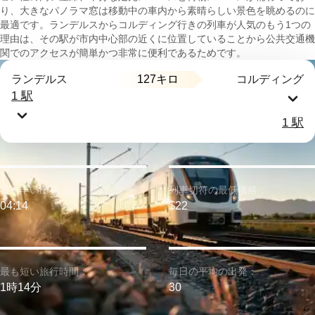
り、大きなパノラマ窓は移動中の車内から素晴らしい景色を眺めるのに
最適です。ランデルスからコルディング行きの列車が人気のもう1つの
理由は、その駅が市内中心部の近くに位置していることから公共交通機
関でのアクセスが簡単かつ非常に便利であるためです。
127キロ
ランデルス
コルディング
1 駅
1 駅
最も早い出発：
列車切符の最低価格：
04:14
$22
最も短い旅行時間：
毎日の平均の出発：
1時14分
30