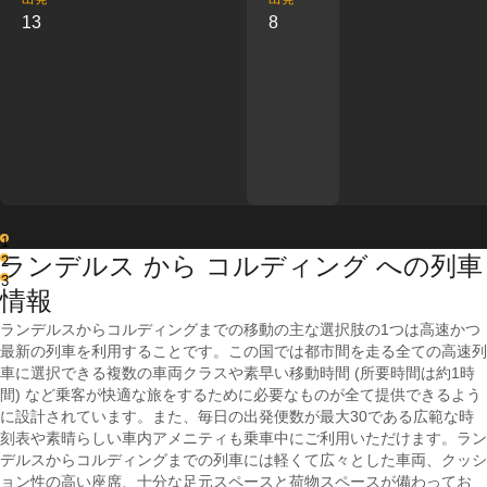
13
8
1
ランデルス から コルディング への列車
2
3
情報
ランデルスからコルディングまでの移動の主な選択肢の1つは高速かつ
最新の列車を利用することです。この国では都市間を走る全ての高速列
車に選択できる複数の車両クラスや素早い移動時間 (所要時間は約1時
間) など乗客が快適な旅をするために必要なものが全て提供できるよう
に設計されています。また、毎日の出発便数が最大30である広範な時
刻表や素晴らしい車内アメニティも乗車中にご利用いただけます。ラン
デルスからコルディングまでの列車には軽くて広々とした車両、クッシ
ョン性の高い座席、十分な足元スペースと荷物スペースが備わってお