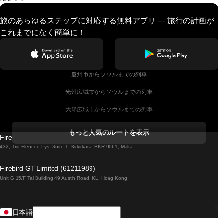
旅のあらゆるステップに対応する無料アプリ — 旅行の計画が
これまでになく簡単に！
慶州市からソウルまでの列車
光州広域市からソウルまでの列車
大邱広域市からソウルまでの列車
コークからダブリンまでの列車
もっと人気のルートを表示
Firebird GT Limited (OC 1451)
ダブリンからゴールウェイまでの列車
432, Triq Fleur de Lys, Suite 1, Birkirkara, BKR 9061, Malta
ロンドンからエディンバラまでの列車
Firebird GT Limited (61211989)
Unit G 15/F Tal Building 49 Austin Road, KL, Hong Kong
ローマからナポリまでの列車
リスボンからラゴスまでの列車
日本語
リスボンからコインブラまでの列車