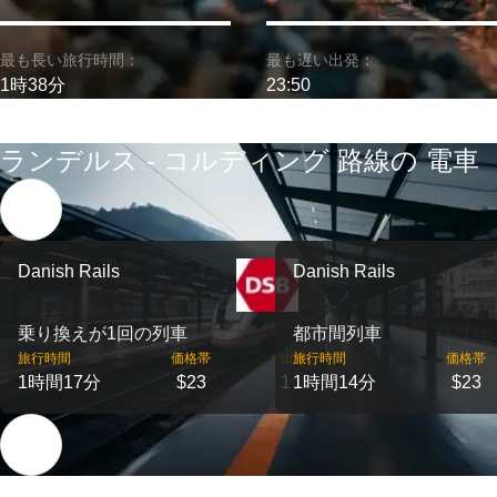
最も長い旅行時間：
最も遅い出発：
1時38分
23:50
ランデルス - コルディング 路線の 電車
Danish Rails
Danish Rails
乗り換えが1回の列車
都市間列車
旅行時間
価格帯
出発
旅行時間
価格帯
1時間17分
$23
1
1時間14分
$23