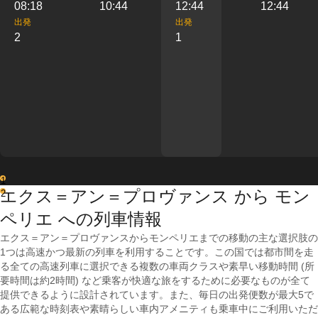
08:18
10:44
12:44
12:44
出発
出発
2
1
1
エクス＝アン＝プロヴァンス から モン
2
ペリエ への列車情報
エクス＝アン＝プロヴァンスからモンペリエまでの移動の主な選択肢の
1つは高速かつ最新の列車を利用することです。この国では都市間を走
る全ての高速列車に選択できる複数の車両クラスや素早い移動時間 (所
要時間は約2時間) など乗客が快適な旅をするために必要なものが全て
提供できるように設計されています。また、毎日の出発便数が最大5で
ある広範な時刻表や素晴らしい車内アメニティも乗車中にご利用いただ