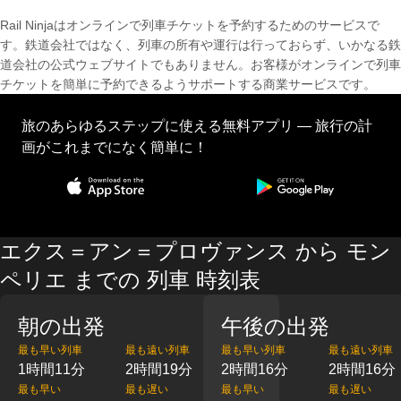
Rail Ninjaはオンラインで列車チケットを予約するためのサービスで
す。鉄道会社ではなく、列車の所有や運行は行っておらず、いかなる鉄
道会社の公式ウェブサイトでもありません。お客様がオンラインで列車
チケットを簡単に予約できるようサポートする商業サービスです。
旅のあらゆるステップに使える無料アプリ — 旅行の計
画がこれまでになく簡単に！
エクス＝アン＝プロヴァンス から モン
ペリエ までの 列車 時刻表
朝の出発
午後の出発
最も早い列車
最も遠い列車
最も早い列車
最も遠い列車
1時間11分
2時間19分
2時間16分
2時間16分
最も早い
最も遅い
最も早い
最も遅い