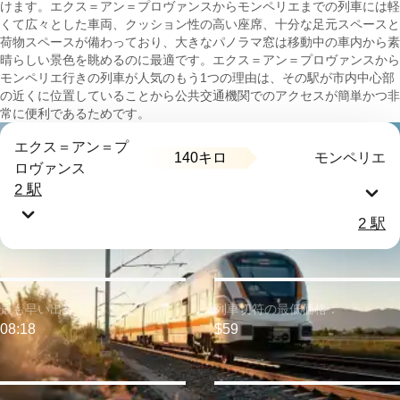
けます。エクス＝アン＝プロヴァンスからモンペリエまでの列車には軽
くて広々とした車両、クッション性の高い座席、十分な足元スペースと
荷物スペースが備わっており、大きなパノラマ窓は移動中の車内から素
晴らしい景色を眺めるのに最適です。エクス＝アン＝プロヴァンスから
モンペリエ行きの列車が人気のもう1つの理由は、その駅が市内中心部
の近くに位置していることから公共交通機関でのアクセスが簡単かつ非
常に便利であるためです。
エクス＝アン＝プ
140キロ
モンペリエ
ロヴァンス
2 駅
2 駅
最も早い出発：
列車切符の最低価格：
08:18
$59