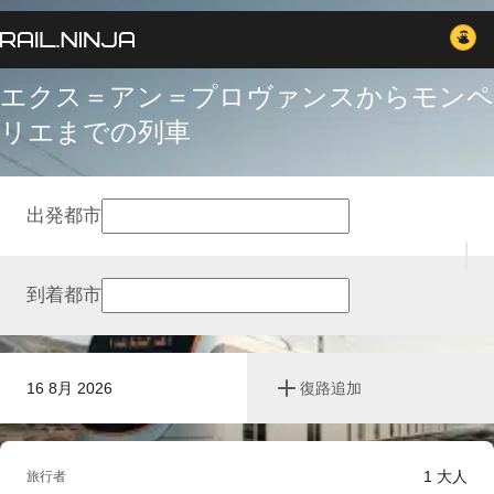
エクス＝アン＝プロヴァンスからモンペ
リエまでの列車
出発都市
到着都市
16 8月 2026
復路追加
1
大人
旅行者