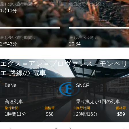
最も短い旅行時間：
毎日の平均の出発：
1時11分
5
最も長い旅行時間：
最も遅い出発：
2時43分
20:34
エクス＝アン＝プロヴァンス - モンペリ
エ 路線の 電車
BeNe
SNCF
高速列車
乗り換えが1回の列車
旅行時間
価格帯
出発
旅行時間
価格帯
1時間11分
$68
1
2時間16分
$59