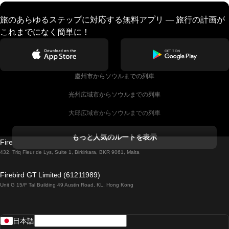
旅のあらゆるステップに対応する無料アプリ — 旅行の計画が
これまでになく簡単に！
慶州市からソウルまでの列車
光州広域市からソウルまでの列車
大邱広域市からソウルまでの列車
コークからダブリンまでの列車
もっと人気のルートを表示
Firebird GT Limited (OC 1451)
ダブリンからゴールウェイまでの列車
432, Triq Fleur de Lys, Suite 1, Birkirkara, BKR 9061, Malta
ロンドンからエディンバラまでの列車
Firebird GT Limited (61211989)
Unit G 15/F Tal Building 49 Austin Road, KL, Hong Kong
ローマからナポリまでの列車
リスボンからラゴスまでの列車
日本語
リスボンからコインブラまでの列車