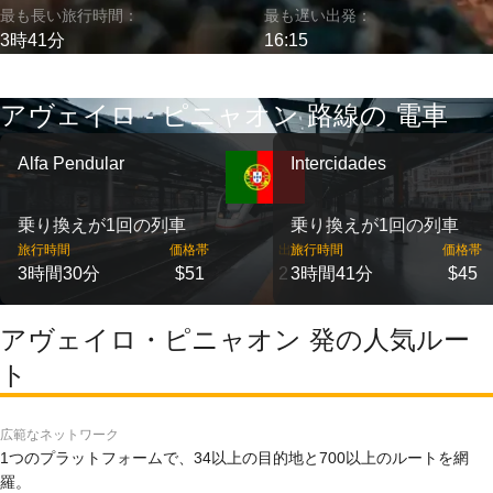
最も長い旅行時間：
最も遅い出発：
3時41分
16:15
アヴェイロ - ピニャオン 路線の 電車
Alfa Pendular
Intercidades
乗り換えが1回の列車
乗り換えが1回の列車
旅行時間
価格帯
出発
旅行時間
価格帯
3時間30分
$51
2
3時間41分
$45
アヴェイロ・ピニャオン 発の人気ルー
ト
広範なネットワーク
1つのプラットフォームで、34以上の目的地と700以上のルートを網
羅。