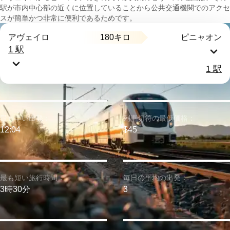
駅が市内中心部の近くに位置していることから公共交通機関でのアクセ
スが簡単かつ非常に便利であるためです。
180キロ
アヴェイロ
ピニャオン
1 駅
1 駅
最も早い出発：
列車切符の最低価格：
12:04
$45
最も短い旅行時間：
毎日の平均の出発：
3時30分
3