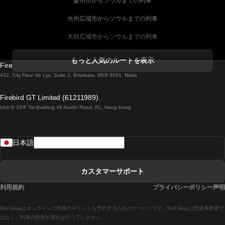
慶州市からソウルまでの列車
光州広域市からソウルまでの列車
大邱広域市からソウルまでの列車
コークからダブリンまでの列車
もっと人気のルートを表示
Firebird GT Limited (OC 1451)
ダブリンからゴールウェイまでの列車
432, Triq Fleur de Lys, Suite 1, Birkirkara, BKR 9061, Malta
ロンドンからエディンバラまでの列車
Firebird GT Limited (61211989)
Unit G 15/F Tal Building 49 Austin Road, KL, Hong Kong
ローマからナポリまでの列車
リスボンからラゴスまでの列車
日本語
リスボンからコインブラまでの列車
マドリードからマラガまでの列車
カスタマーサポート
マドリードからリスボンまでの列車
利用規約
プライバシーポリシー声明
マドリードからバルセロナまでの列車
Rail Ninjaはオンラインで列車のチケットを予約するためのサービスです。Rail Ninjaは鉄道事業者で
マドリードからセビリアまでの列車
はなく、列車の所有や運行は行っていません。