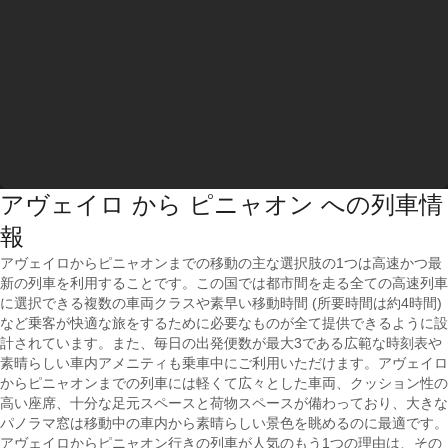
アヴェイロ から ピニャオン への列車情
報
アヴェイロからピニャオンまでの移動の主な選択肢の1つは高速かつ最
新の列車を利用することです。この国では都市間を走る全ての高速列車
に選択できる複数の車両クラスや素早い移動時間 (所要時間は約4時間)
など乗客が快適な旅をするために必要なものが全て提供できるように設
計されています。また、毎日の出発便数が最大3である広範な時刻表や
素晴らしい車内アメニティも乗車中にご利用いただけます。アヴェイロ
からピニャオンまでの列車には軽くて広々とした車両、クッション性の
高い座席、十分な足元スペースと荷物スペースが備わっており、大きな
パノラマ窓は移動中の車内から素晴らしい景色を眺めるのに最適です。
アヴェイロからピニャオン行きの列車が人気のもう1つの理由は、その