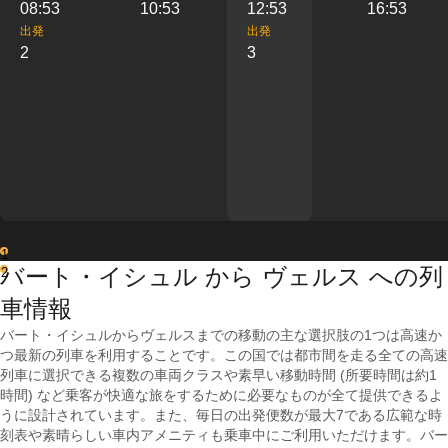
08:53
10:53
12:53
16:53
出発
出発
2
3
1
バート・イシュル から ヴェルス への列
2
車情報
バート・イシュルからヴェルスまでの移動の主な選択肢の1つは高速か
つ最新の列車を利用することです。この国では都市間を走る全ての高速
列車に選択できる複数の車両クラスや素早い移動時間 (所要時間は約1
時間) など乗客が快適な旅をするために必要なものが全て提供できるよ
うに設計されています。また、毎日の出発便数が最大7である広範な時
刻表や素晴らしい車内アメニティも乗車中にご利用いただけます。バー