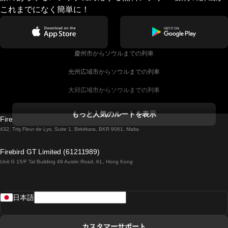
これまでになく簡単に！
慶州市からソウルまでの列車
光州広域市からソウルまでの列車
大邱広域市からソウルまでの列車
コークからダブリンまでの列車
もっと人気のルートを表示
Firebird GT Limited (OC 1451)
ダブリンからゴールウェイまでの列車
432, Triq Fleur de Lys, Suite 1, Birkirkara, BKR 9061, Malta
ロンドンからエディンバラまでの列車
Firebird GT Limited (61211989)
Unit G 15/F Tal Building 49 Austin Road, KL, Hong Kong
ローマからナポリまでの列車
リスボンからラゴスまでの列車
日本語
リスボンからコインブラまでの列車
マドリードからマラガまでの列車
カスタマーサポート