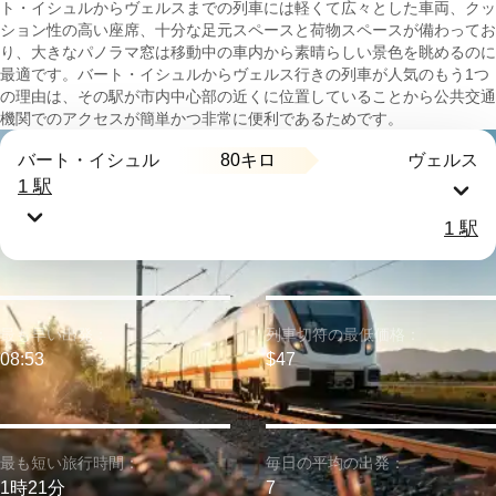
ト・イシュルからヴェルスまでの列車には軽くて広々とした車両、クッ
ション性の高い座席、十分な足元スペースと荷物スペースが備わってお
り、大きなパノラマ窓は移動中の車内から素晴らしい景色を眺めるのに
最適です。バート・イシュルからヴェルス行きの列車が人気のもう1つ
の理由は、その駅が市内中心部の近くに位置していることから公共交通
機関でのアクセスが簡単かつ非常に便利であるためです。
80キロ
バート・イシュル
ヴェルス
1 駅
1 駅
最も早い出発：
列車切符の最低価格：
08:53
$47
最も短い旅行時間：
毎日の平均の出発：
1時21分
7