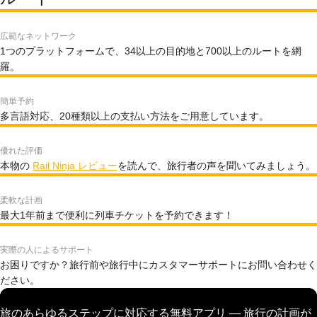
広範なネットワーク
1つのプラットフォームで、34以上の目的地と700以上のルートを網
羅。
簡単予約
多言語対応、20種類以上の支払い方法をご用意しています。
優れた評価
本物の
Rail Ninja レビュー
を読んで、旅行者の声を聞いてみましょう。
柔軟な計画
最大1年前まで便利に列車チケットを予約できます！
実際の人によるサポート
お困りですか？旅行前や旅行中にカスタマーサポートにお問い合わせく
ださい。
旅のあらゆるステップに対応する無料アプリ — 旅行の計画が