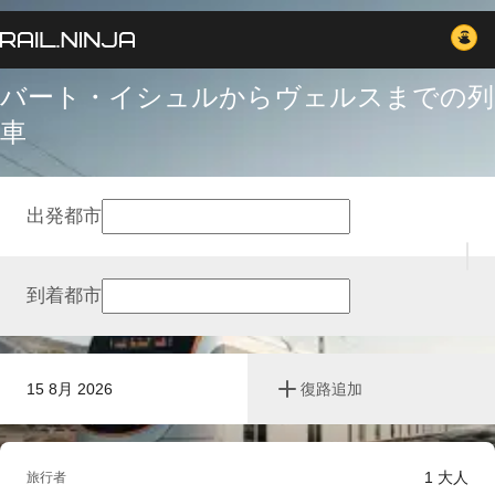
バート・イシュルからヴェルスまでの列
車
出発都市
到着都市
15 8月 2026
復路追加
1
大人
旅行者