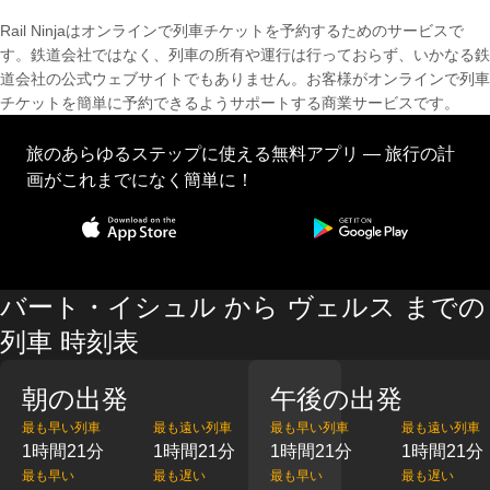
Rail Ninjaはオンラインで列車チケットを予約するためのサービスで
す。鉄道会社ではなく、列車の所有や運行は行っておらず、いかなる鉄
道会社の公式ウェブサイトでもありません。お客様がオンラインで列車
チケットを簡単に予約できるようサポートする商業サービスです。
旅のあらゆるステップに使える無料アプリ — 旅行の計
画がこれまでになく簡単に！
バート・イシュル から ヴェルス までの
列車 時刻表
朝の出発
午後の出発
最も早い列車
最も遠い列車
最も早い列車
最も遠い列車
1時間21分
1時間21分
1時間21分
1時間21分
最も早い
最も遅い
最も早い
最も遅い