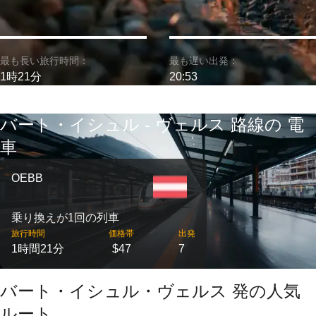
最も長い旅行時間：
最も遅い出発：
1時21分
20:53
バート・イシュル - ヴェルス 路線の 電
車
OEBB
乗り換えが1回の列車
旅行時間
価格帯
出発
1時間21分
$47
7
バート・イシュル・ヴェルス 発の人気
ルート