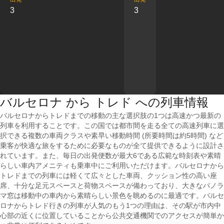
3
3
バルセロナ から トレド への列車情報
バルセロナからトレドまでの移動の主な選択肢の1つは高速かつ最新の
列車を利用することです。この国では都市間を走る全ての高速列車に選
択できる複数の車両クラスや素早い移動時間 (所要時間は約5時間) など
乗客が快適な旅をするために必要なものが全て提供できるように設計さ
れています。また、毎日の出発便数が最大6である広範な時刻表や素晴
らしい車内アメニティも乗車中にご利用いただけます。バルセロナから
トレドまでの列車には軽くて広々とした車両、クッション性の高い座
席、十分な足元スペースと荷物スペースが備わっており、大きなパノラ
マ窓は移動中の車内から素晴らしい景色を眺めるのに最適です。バルセ
ロナからトレド行きの列車が人気のもう1つの理由は、その駅が市内中
心部の近くに位置していることから公共交通機関でのアクセスが簡単か