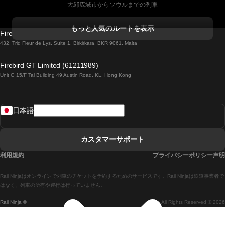
大邱広域市からソウルまでの列車
コークからダブリンまでの列車
もっと人気のルートを表示
Firebird GT Limited (OC 1451)
ダブリンからゴールウェイまでの列車
432, Triq Fleur de Lys, Suite 1, Birkirkara, BKR 9061, Malta
ロンドンからエディンバラまでの列車
Firebird GT Limited (61211989)
Unit G 15/F Tal Building 49 Austin Road, KL, Hong Kong
ローマからナポリまでの列車
リスボンからラゴスまでの列車
日本語
リスボンからコインブラまでの列車
マドリードからマラガまでの列車
カスタマーサポート
マドリードからリスボンまでの列車
利用規約
プライバシーポリシー声明
マドリードからバルセロナまでの列車
Rail Ninjaはオンラインで列車のチケットを予約するためのサービスです。Rail Ninjaは鉄道事業者で
マドリードからセビリアまでの列車
はなく、列車の所有や運行は行っていません。
Rail Ninja ®
All Rights Reserved © 2026
マドリードからアリカンテまでの列車
マラガからマドリードまでの列車