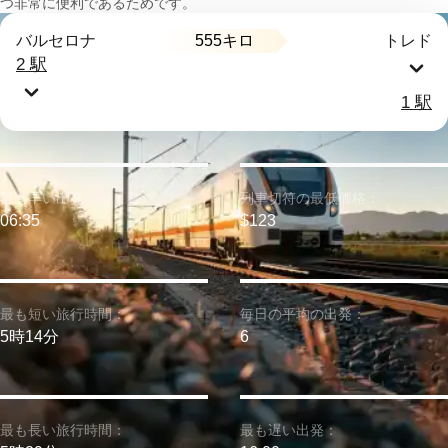
つ非常に便利であるためです。
555キロ
バルセロナ
トレド
2 駅
1 駅
最も早い出発：
列車切符の最低価格：
06:35
$123
最も短い旅行時間：
毎日の平均の出発：
5時14分
6
最も長い旅行時間：
最も遅い出発：