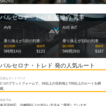
5時29分
16:00
バルセロナ - トレド 路線の 電車
AVE
AVE INT
乗り換えが1回の列車
乗り換えが1回の列車
旅行時間
価格帯
出発
旅行時間
価格帯
5時間14分
$123
5
5時間29分
$167
バルセロナ・トレド 発の人気ルート
広範なネットワーク
1つのプラットフォームで、34以上の目的地と700以上のルートを網
羅。
簡単予約
多言語対応、20種類以上の支払い方法をご用意しています。