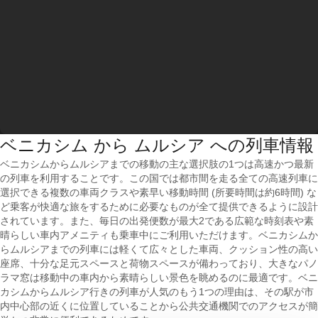
ベニカシム から ムルシア への列車情報
ベニカシムからムルシアまでの移動の主な選択肢の1つは高速かつ最新
の列車を利用することです。この国では都市間を走る全ての高速列車に
選択できる複数の車両クラスや素早い移動時間 (所要時間は約6時間) な
ど乗客が快適な旅をするために必要なものが全て提供できるように設計
されています。また、毎日の出発便数が最大2である広範な時刻表や素
晴らしい車内アメニティも乗車中にご利用いただけます。ベニカシムか
らムルシアまでの列車には軽くて広々とした車両、クッション性の高い
座席、十分な足元スペースと荷物スペースが備わっており、大きなパノ
ラマ窓は移動中の車内から素晴らしい景色を眺めるのに最適です。ベニ
カシムからムルシア行きの列車が人気のもう1つの理由は、その駅が市
内中心部の近くに位置していることから公共交通機関でのアクセスが簡