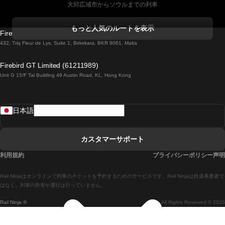
大邱広域市からソウルまでの列車
コークからダブリンまでの列車
もっと人気のルートを表示
Firebird GT Limited (OC 1451)
ダブリンからゴールウェイまでの列車
432, Triq Fleur de Lys, Suite 1, Birkirkara, BKR 9061, Malta
ロンドンからエディンバラまでの列車
Firebird GT Limited (61211989)
Unit G 15/F Tal Building 49 Austin Road, KL, Hong Kong
ローマからナポリまでの列車
リスボンからラゴスまでの列車
日本語
リスボンからコインブラまでの列車
マドリードからマラガまでの列車
カスタマーサポート
マドリードからリスボンまでの列車
利用規約
プライバシーポリシー声明
マドリードからバルセロナまでの列車
Rail Ninjaはオンラインで列車のチケットを予約するためのサービスです。Rail Ninjaは鉄道事業者で
マドリードからセビリアまでの列車
はなく、列車の所有や運行は行っていません。
Rail Ninja ®
All Rights Reserved © 2026
マドリードからアリカンテまでの列車
マラガからマドリードまでの列車