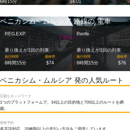
6時15分
14:01
ベニカシム - ムルシア 路線の 電車
REG.EXP.
Renfe
乗り換えが1回の列車
乗り換えが1回の列車
旅行時間
価格帯
出発
旅行時間
価格帯
6時間15分
$74
1
6時間15分
$76
ベニカシム・ムルシア 発の人気ルート
広範なネットワーク
1つのプラットフォームで、34以上の目的地と700以上のルートを網
羅。
簡単予約
多言語対応、20種類以上の支払い方法をご用意しています。