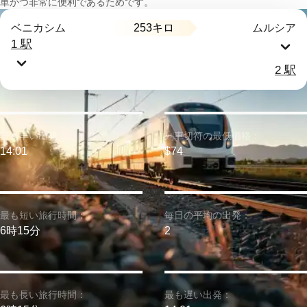
単かつ非常に便利であるためです。
253キロ
ベニカシム
ムルシア
1 駅
2 駅
最も早い出発：
列車切符の最低価格：
14:01
$74
最も短い旅行時間：
毎日の平均の出発：
6時15分
2
最も長い旅行時間：
最も遅い出発：