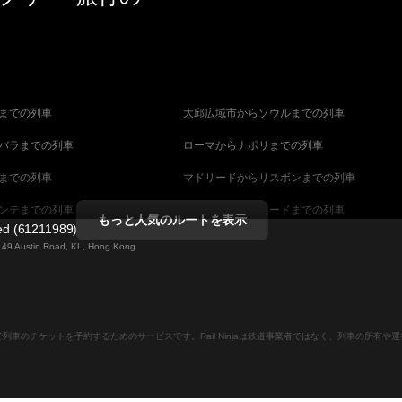
までの列車
大邱広域市からソウルまでの列車
バラまでの列車
ローマからナポリまでの列車
までの列車
マドリードからリスボンまでの列車
ンテまでの列車
マラガからマドリードまでの列車
もっと人気のルートを表示
ted (61211989)
までの列車
ヴェネツィアからフィレンツェまでの列車
ng 49 Austin Road, KL, Hong Kong
ダペストまでの列車
ウィーンからブダペストまでの列車
列車
ストックホルムからコペンハーゲンまでの列
ンラインで列車のチケットを予約するためのサービスです。Rail Ninjaは鉄道事業者ではなく、列車の所有
ーンまでの列車
キャンベラからシドニーまでの列車
ストまでの列車
マラガからバルセロナまでの列車