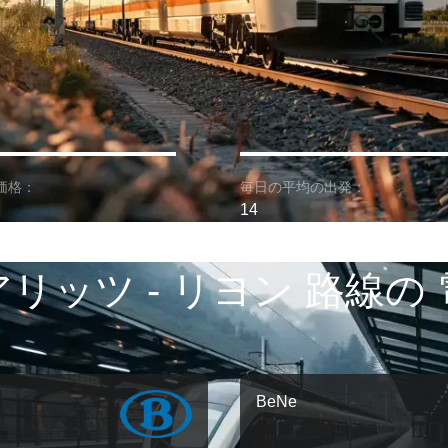
価格：
毎日の平均の出発：
14
リッツ - リヨン 路線の
BeNe