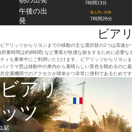
7時間13分
午後の出
最も早い列車
7時間26分
発
ビアリ
ビアリッツからリヨンまでの移動の主な選択肢の1つは高速か
(所要時間は約8時間) など乗客が快適な旅をするために必要
ティも乗車中にご利用いただけます。ビアリッツからリヨンま
パノラマ窓は移動中の車内から素晴らしい景色を眺めるのに最
共交通機関でのアクセスが簡単かつ非常に便利であるためです
ビアリ
ッツ
1 駅