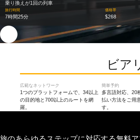
乗り換えが1回の列車
旅行時間
価格帯
7時間25分
$268
ビア
広範なネットワーク
簡単予約
1つのプラットフォームで、34以上
多言語対応、20
の目的地と700以上のルートを網
払い方法をご用
羅。
す。
旅のあらゆるステップに対応する無料アプ