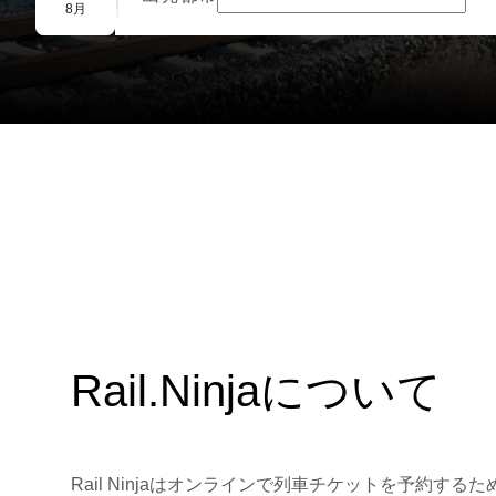
団体予約
8月
Rail.Ninjaについて
Rail Ninjaはオンラインで列車チケットを予