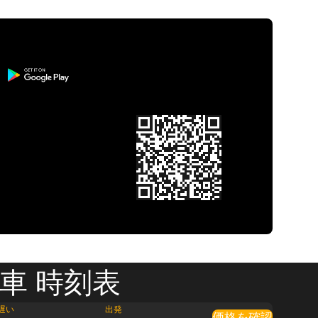
車 時刻表
遅い
出発
価格を確認