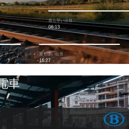
最も早い出発：
06:13
最も遅い出発：
16:27
 電車