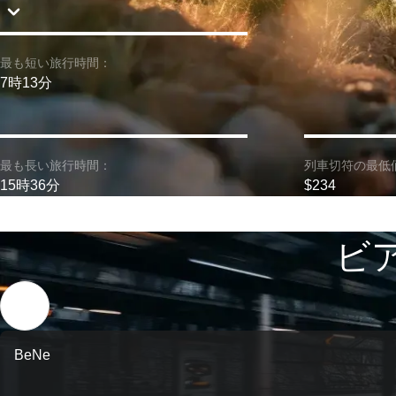
最も短い旅行時間：
7時13分
最も長い旅行時間：
列車切符の最低
15時36分
$234
ビア
BeNe