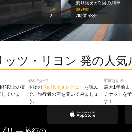
乗り換えが2回の列車
出発
旅行時間
2
7時間53分
リッツ・リヨン 発の人気
優れた評価
柔軟な計画
種類以上の支
本物の
Rail Ninja レビュー
を読ん
最大1年前ま
意していま
で、旅行者の声を聞いてみましょ
チケットを
う。
す！
リ — 旅行の