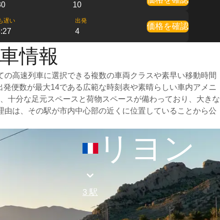
30
10
も遅い
出発
価格を確認
:27
4
列車情報
ての高速列車に選択できる複数の車両クラスや素早い移動時間
出発便数が最大14である広範な時刻表や素晴らしい車内アメニ
、十分な足元スペースと荷物スペースが備わっており、大きな
理由は、その駅が市内中心部の近くに位置していることから公
リヨン
3 駅