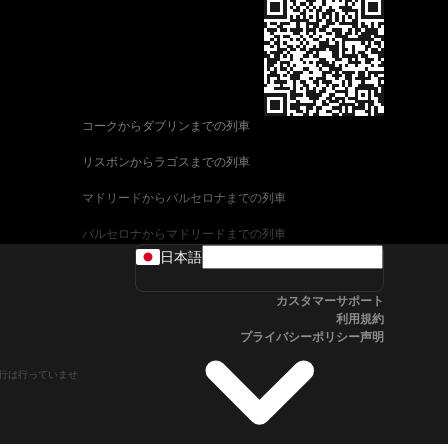
コークからダブリンまでの列車
リスボンからラゴスまでの列車
マドリードからバルセロナまでの列車
バルセロナからマドリードまでの列車
日本語
ヴェネツィアからローマまでの列車
カスタマーサポート
ウィーンからザルツブルクまでの列車
利用規約
プライバシーポリシー声明
車
アリカンテからマドリードまでの列車
や運行は行っていませ
フィレンツェからヴェネツィアまでの列車
ローマからフィレンツェまでの列車