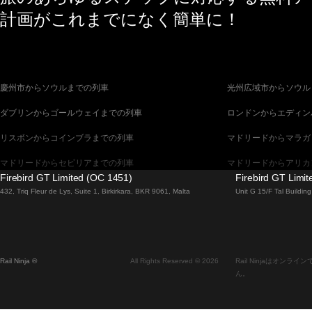
計画がこれまでになく簡単に！
慶州市からソウルまでの列車
光州広域市からソウル
ダブリンからゴールウェイまでの列車
ロンドンからエディン
リスボンからコインブラまでの列車
マドリードからマラガ
マドリードからセビリアまでの列車
マドリードからアリカ
Firebird GT Limited (OC 1451)
Firebird GT Limi
バルセロナからセビリアまでの列車
バルセロナからマラガ
432, Triq Fleur de Lys, Suite 1, Birkirkara, BKR 9061, Malta
Unit G 15/F Tal Buildi
釜山からソウルまでの列車
ブラチスラヴァからブ
ウィーンからプラハまでの列車
ソウルから釜山までの
Rail Ninja ®
All Rights Reserved © 2026
Rail Ninjaはオ
エディンバラからロンドンまでの列車
ザルツブルクからウィ
ん。
フィレンツェからローマまでの列車
ダブリンからベルファ