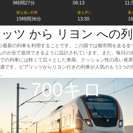
9時間27分
06:13
11:
最も遠い列車
最も早い
最
15時間36分
13:30
16
ッツ から リヨン への
つ最新の列車を利用することです。この国では都市間を走る全
なものが全て提供できるように設計されています。また、毎日の
での列車には軽くて広々とした車両、クッション性の高い座席
適です。ビアリッツからリヨン行きの列車が人気のもう1つの
。
700キロ