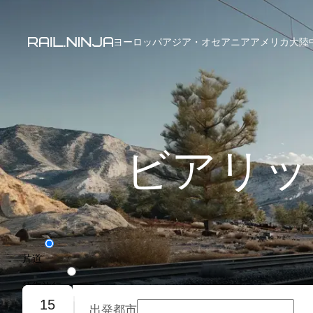
ヨーロッパ
アジア・オセアニア
アメリカ大陸
ビアリッ
片道
往復旅行
15
出発都市