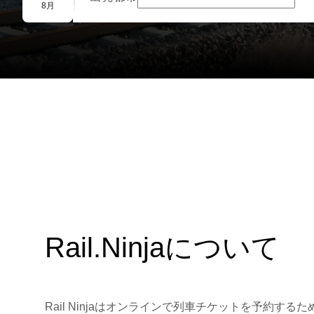
団体予約
8月
Rail.Ninjaについて
Rail Ninjaはオンラインで列車チケットを予