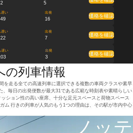
52
5
も遅い
出発
価格を確認
:49
16
も遅い
出発
価格を確認
:22
7
も遅い
出発
価格を確認
:03
3
への列車情報
市間を走る全ての高速列車に選択できる複数の車両クラスや素早
また、毎日の出発便数が最大31である広範な時刻表や素晴らしい
クッション性の高い座席、十分な足元スペースと荷物スペース
ガム 行きの列車が人気のもう1つの理由は、その駅が市内中心
ノッテ