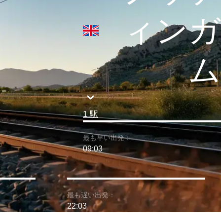
ィンガ
ム
1 駅
最も早い出発：
09:03
最も遅い出発：
22:03