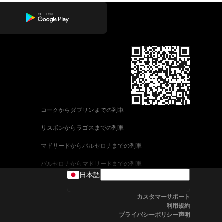
コークからダブリンまでの列車
リスボンからラゴスまでの列車
マドリードからバルセロナまでの列車
バルセロナからマドリードまでの列車
日本語
ヴェネツィアからローマまでの列車
カスタマーサポート
ウィーンからザルツブルクまでの列車
利用規約
プライバシーポリシー声明
車
アリカンテからマドリードまでの列車