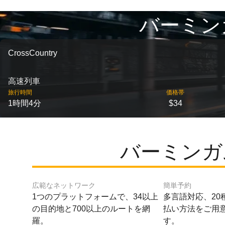
バーミン
CrossCountry
高速列車
旅行時間
価格帯
1時間4分
$34
バーミンガ
広範なネットワーク
簡単予約
1つのプラットフォームで、34以上
多言語対応、20
の目的地と700以上のルートを網
払い方法をご用
羅。
す。