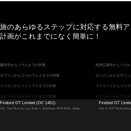
旅のあらゆるステップに対応する無料アプ
計画がこれまでになく簡単に！
慶州市からソウルまでの列車
光州広域市からソウル
ダブリンからゴールウェイまでの列車
ロンドンからエディン
リスボンからコインブラまでの列車
マドリードからマラガ
マドリードからセビリアまでの列車
マドリードからアリカ
Firebird GT Limited (OC 1451)
Firebird GT Limi
バルセロナからセビリアまでの列車
バルセロナからマラガ
432, Triq Fleur de Lys, Suite 1, Birkirkara, BKR 9061, Malta
Unit G 15/F Tal Buildi
釜山からソウルまでの列車
ブラチスラヴァからブ
ウィーンからプラハまでの列車
ソウルから釜山までの