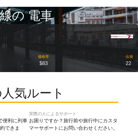
線の 電車
価格帯
出発
$83
22
の人気ルート
実際の人によるサポート
で便利に列車
お困りですか？旅行前や旅行中にカスタ
予約できま
マーサポートにお問い合わせください。