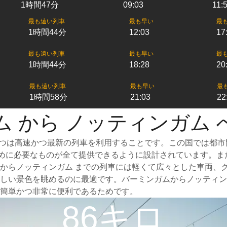
1時間47分
09:03
11:
最も遠い列車
最も早い
最
1時間44分
12:03
17
最も遠い列車
最も早い
最
1時間44分
18:28
20
最も遠い列車
最も早い
最
1時間58分
21:03
22
ム から ノッティンガム 
1つは高速かつ最新の列車を利用することです。この国では都
るために必要なものが全て提供できるように設計されています。
からノッティンガム までの列車には軽くて広々とした車両、
しい景色を眺めるのに最適です。バーミンガムからノッティン
簡単かつ非常に便利であるためです。
86キロ