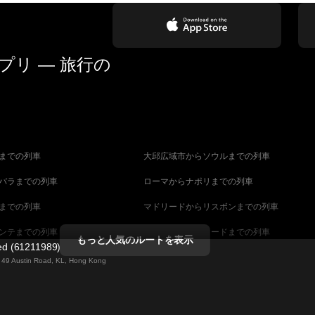
リ — 旅行の
までの列車
大邱広域市からソウルまでの列車
バラまでの列車
ローマからナポリまでの列車
までの列車
マドリードからリスボンまでの列車
ンテまでの列車
マラガからマドリードまでの列車
もっと人気のルートを表示
ted (61211989)
までの列車
ヴェネツィアからフィレンツェまでの列車
ng 49 Austin Road, KL, Hong Kong
ダペストまでの列車
ウィーンからブダペストまでの列車
列車
ストックホルムからコペンハーゲンまでの列