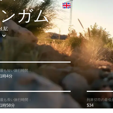
ンガム
4 駅
最も短い旅行時間：
1時4分
最も長い旅行時間：
列車切符の最低
1時58分
$34