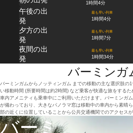
1時間4分
午後の出
最も早い列車
1時間4分
発
夕方の出
最も早い列車
1時間7分
発
夜間の出
最も早い列車
1時間34分
発
バーミンガ
バーミンガムからノッティンガム までの移動の主な選択肢の
い移動時間 (所要時間は約2時間) など乗客が快適な旅をす
車内アメニティも乗車中にご利用いただけます。バーミンガム
が備わっており、大きなパノラマ窓は移動中の車内から素晴ら
部の近くに位置していることから公共交通機関でのアクセスが
バーミ