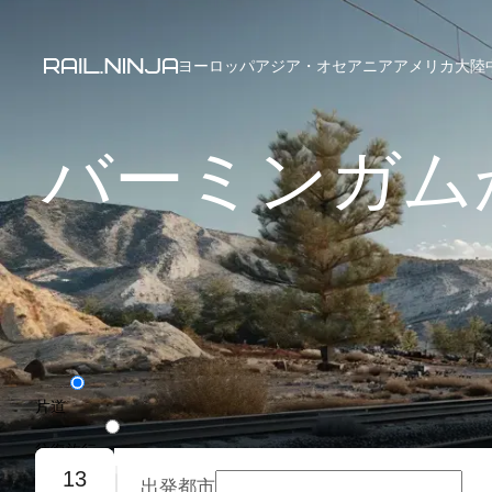
ヨーロッパ
アジア・オセアニア
アメリカ大陸
バーミンガム
片道
往復旅行
13
出発都市