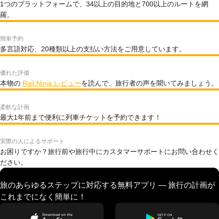
1つのプラットフォームで、34以上の目的地と700以上のルートを網
羅。
簡単予約
多言語対応、20種類以上の支払い方法をご用意しています。
優れた評価
本物の
Rail Ninja レビュー
を読んで、旅行者の声を聞いてみましょう。
柔軟な計画
最大1年前まで便利に列車チケットを予約できます！
実際の人によるサポート
お困りですか？旅行前や旅行中にカスタマーサポートにお問い合わせく
ださい。
旅のあらゆるステップに対応する無料アプリ — 旅行の計画が
これまでになく簡単に！